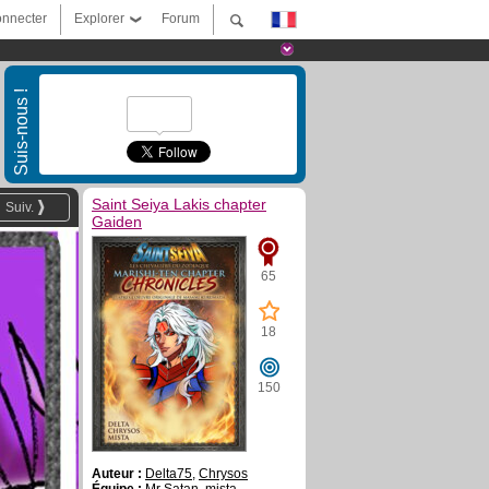
nnecter
Explorer
Forum
Suis-nous !
Saint Seiya Lakis chapter
Suiv.
Gaiden
65
18
150
Auteur :
Delta75
,
Chrysos