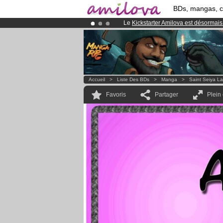
BDs, mangas, 
Le
Kickstarter Amilova est désormais
Abonnement premium: à partir de
3.
Déjà 100000
membres
et 1000
BDs 
Accueil
>
Liste Des BDs
>
Manga
>
Saint Seiya L
Favoris
Partager
Plein