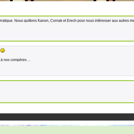
me erratique. Nous quittons Kanon, Cornak et Erech pour nous intéresser aux autres 
.
é à nos compères ...