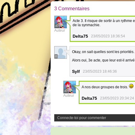
3 Commentaires
Acte 3. Il risque de sortir à un ryth
de la synmachie.
47
Auteur
Delta75
23/05/2023 18:36:54
Okay, on sait quelles sont les priorités
8
Alors oui, 3e acte, que leur est-il arriv
Sylf
23/05/2023 18:46:36
A nos deux groupes de trois.
47
Auteur
Delta75
23/05/2023 20:34:24
Connecte-toi pour commenter