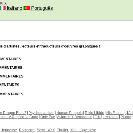
ues.
Italiano
Português
d'artistes, lecteurs et traducteurs d'oeuvres graphiques !
OMMENTAIRES
OMMENTAIRES
COMMENTAIRES
MMENTAIRES
COMMENTAIRES
r Dragon Bros Z
Psychomantium
Human Puppets
Tokio Libido
His Feelings
Ar
nidos A República Gada
Only Two
Astaroth Y Bernadette
Edil
Leth Hate
Plume
Jeunesse
Romance
Sexy - XXX
Thriller
Yaoi - Boys love