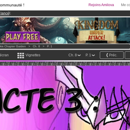
communauté !
Rejoins Amilova
Me co
 lancé
!.
95 euros
par mois !
Clique ici pour t'abonner
& Mangas
!
akis Chapter Gaiden
>
Ch. 8
>
P. 1
 écran
Vignettes
Ch. 8
P. 1
Préc.