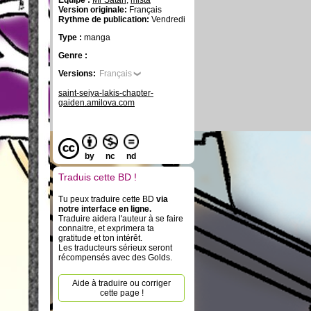
Équipe :
Mr Satan
,
mista
Version originale:
Français
Rythme de publication:
Vendredi
Type :
manga
Genre :
Versions:
Français
saint-seiya-lakis-chapter-
gaiden.amilova.com
by
nc
nd
Traduis cette BD !
Tu peux traduire cette BD
via
notre interface en ligne.
Traduire aidera l'auteur à se faire
connaitre, et exprimera ta
gratitude et ton intérêt.
Les traducteurs sérieux seront
récompensés avec des Golds.
Aide à traduire ou corriger
cette page !