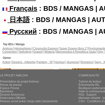
Français
: BDS / MANGAS | 
日本語
: BDS / MANGAS | A
Русский
: BDS / MANGAS | 
Top BDs / Manga
Amilova
Hémisphères
Chronoctis Express
Super Dragon Bros Z
Psychomant
Connection
Sethxfaye
Graped
Wisteria
Bienvenidos A República Gada
Only 
Genre
Action
Dessins - Artworks
Fantasy - SF
Humour
Jeunesse
Romance
Sexy - 
LE PROJET AMILOVA
COMMUNAUTÉ
Présentation du projet Amilova
Tutoriel du lecteur
Revue de presse
Évènements IRL
Espace Presse
Boutiques partenair
Bannières
Aider la communauté 
Devenir Annonceur
FAQ - Support
Partenaires Officiels
Monnaie virtuelle : l
Réseau social poker, blogs stats classements
CGU - Conditions d'ut