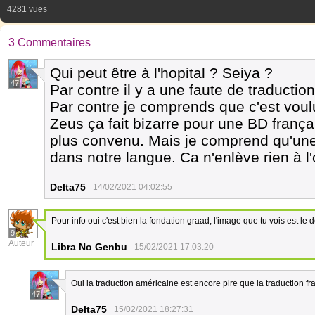
4281 vues
3 Commentaires
Qui peut être à l'hopital ? Seiya ?
47
Par contre il y a une faute de traductio
Par contre je comprends que c'est vou
Zeus ça fait bizarre pour une BD frança
plus convenu. Mais je comprend qu'une t
dans notre langue. Ca n'enlève rien à 
Delta75
14/02/2021 04:02:55
Pour info oui c'est bien la fondation graad, l'image que tu vois est le
9
Auteur
Libra No Genbu
15/02/2021 17:03:20
Oui la traduction américaine est encore pire que la traduction f
47
Delta75
15/02/2021 18:27:31