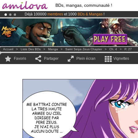
BDs, mangas, communauté !
Déjà 100000
membres
et 1000
BDs & Mangas
!
Abonnement premium: à partir de
3.95 euros
par mois !
Clique ici p
Le
Kickstarter Amilova est désormais lancé
!.
Accueil
>
Liste Des BDs
>
Manga
>
Saint Seiya Zeus Chapter
>
Ch. 4
>
P. 27
Favoris
Partager
Plein écran
Vignettes