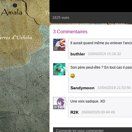
1625 vues
3 Commentaires
Il aurait quand même pu enlever l'anci
38
buthler
10/04/2019 15:16:32
Son père peut-être ? En tout cas il pa
52
Sandymoon
10/04/2019 21:53:56
Une voix sadique. XD
40
R2K
26/09/2020 00:44:49
Connecte-toi pour commenter