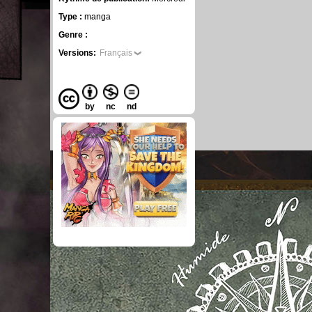
Type :
manga
Genre :
Versions:
Français
by
nc
nd