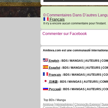
0 Commentaires Dans D'autres Lang
Français
Il n'y a encore aucun commentaire pour l'instant.
Commenter sur Facebook
Amilova.com est une communauté internationale 
English
: BDS / MANGAS | AUTEURS | C
Español
: BDS / MANGAS | AUTEURS | C
Français
: BDS / MANGAS | AUTEURS | 
日本語
: BDS / MANGAS | AUTEURS | CO
Русский
: BDS / MANGAS | AUTEURS | 
Top BDs / Manga
Amilova
Hémisphères
Chronoctis Express
Supe
Connection
Sethxfaye
Graped
Wisteria
Bienve