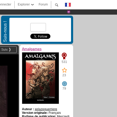
nnecter
Explorer
Forum
Suis-nous !
Amalgames
Suiv.
531
23
79
Auteur :
xelazeguerriere
Version originale:
Français
Rythme de publication:
Mercredi