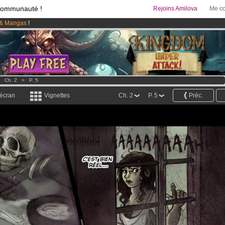
communauté !
Rejoins Amilova
Me co
& Mangas
!
95 euros
par mois !
Clique ici pour t'abonner
 lancé
!.
>
Ch. 2
>
P. 5
 écran
Vignettes
Ch. 2
P. 5
Préc.