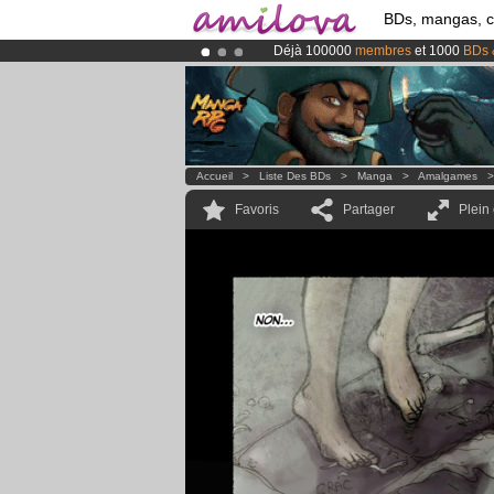
BDs, mangas, 
Déjà 100000
membres
et 1000
BDs 
Abonnement premium: à partir de
3.
Le
Kickstarter Amilova est désormais
Accueil
>
Liste Des BDs
>
Manga
>
Amalgames
Favoris
Partager
Plein