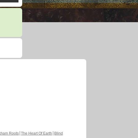
kham Roots
The Heart Of Earth
Blind