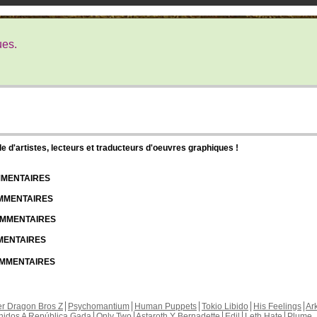
ues.
d'artistes, lecteurs et traducteurs d'oeuvres graphiques !
OMMENTAIRES
OMMENTAIRES
COMMENTAIRES
MMENTAIRES
COMMENTAIRES
r Dragon Bros Z
Psychomantium
Human Puppets
Tokio Libido
His Feelings
Ar
nidos A República Gada
Only Two
Astaroth Y Bernadette
Edil
Leth Hate
Plume