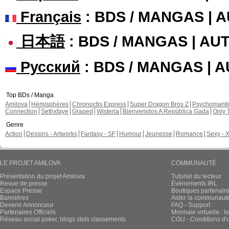
Français
: BDS / MANGAS | 
日本語
: BDS / MANGAS | A
Русский
: BDS / MANGAS | 
Top BDs / Manga
Amilova
Hémisphères
Chronoctis Express
Super Dragon Bros Z
Psychomant
Connection
Sethxfaye
Graped
Wisteria
Bienvenidos A República Gada
Only 
Genre
Action
Dessins - Artworks
Fantasy - SF
Humour
Jeunesse
Romance
Sexy - 
LE PROJET AMILOVA
COMMUNAUTÉ
Présentation du projet Amilova
Tutoriel du lecteur
Revue de presse
Évènements IRL
Espace Presse
Boutiques partenair
Bannières
Aider la communauté 
Devenir Annonceur
FAQ - Support
Partenaires Officiels
Monnaie virtuelle : l
Réseau social poker, blogs stats classements
CGU - Conditions d'ut