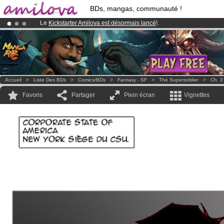
BDs, mangas, communauté !
Le
Kickstarter Amilova est désormais lancé
!.
Déjà 100000
membres
et 1000
BDs & Mangas
!
Abonnement premium: à partir de
3.95 euros
par mois !
Clique ici p
Accueil
>
Liste Des BDs
>
Comics/BDs
>
Fantasy - SF
>
The Supersoldier
>
Ch. 3
Favoris
Partager
Plein écran
Vignettes