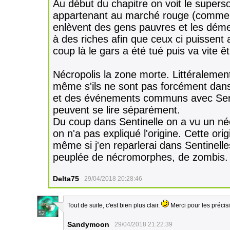
Au début du chapitre on voit le super
appartenant au marché rouge (comme l
enlèvent des gens pauvres et les dém
à des riches afin que ceux ci puissent
coup là le gars a été tué puis va vite
Nécropolis la zone morte. Littéralement
même s'ils ne sont pas forcément dans 
et des événements communs avec Sent
peuvent se lire séparément.
Du coup dans Sentinelle on a vu un né
on n'a pas expliqué l'origine. Cette ori
même si j'en reparlerai dans Sentinelle
peuplée de nécromorphes, de zombis
Delta75
29/04/2018 20:28:46
Tout de suite, c'est bien plus clair.
Merci pour les précis
52
Sandymoon
29/04/2018 21:22:39