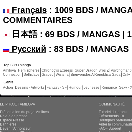
Français
: 1009 BDS / MANGA
COMMENTAIRES
日本語
: 69 BDS / MANGAS |
Русский
: 83 BDS / MANGAS
Top BDs / Manga
Amilova
Hémisphères
Chronoctis Express
Super Dragon Bros Z
Psychomant
Connection
Sethxfaye
Graped
Wisteria
Bienvenidos A República Gada
Only 
Genre
Action
Dessins - Artworks
Fantasy - SF
Humour
Jeunesse
Romance
Sexy - 
LE PROJET AMILOVA
COMMUNAUTÉ
Présentation du projet Amilova
Tutoriel du lecteur
Revue de presse
Évènements IRL
Espace Presse
Boutiques partenair
Bannières
Aider la communauté 
Devenir Annonceur
FAQ - Support