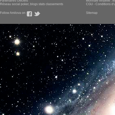
Partenaires Officiels
Monnaie virtuelle : l
Réseau social poker, blogs stats classements
CGU - Conditions d'ut
Follow Amilova on
Sitemap