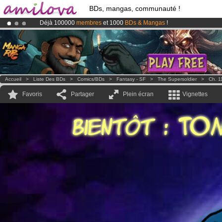
BDs, mangas, communauté !
Déjà 100000
membres
et 1000
BDs & Mangas
!
Le
Kickstarter Amilova est désormais lancé
!.
Abonnement premium: à partir de
3.95 euros
par mois !
Clique ici p
Accueil
>
Liste Des BDs
>
Comics/BDs
>
Fantasy - SF
>
The Supersoldier
>
Ch. 1
Favoris
Partager
Plein écran
Vignettes