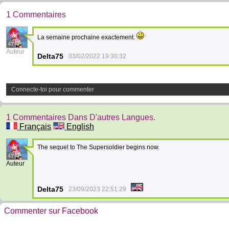
1 Commentaires
La semaine prochaine exactement.
47
Auteur
Delta75
03/02/2022 19:30:32
Connecte-toi pour commenter
1 Commentaires Dans D'autres Langues.
Français
English
The sequel to The Supersoldier begins now.
47
Auteur
Delta75
23/09/2023 22:51:29
Commenter sur Facebook