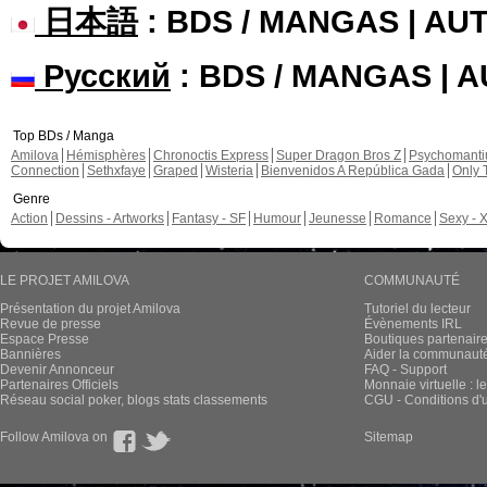
日本語
: BDS / MANGAS | A
Русский
: BDS / MANGAS | 
Top BDs / Manga
Amilova
Hémisphères
Chronoctis Express
Super Dragon Bros Z
Psychomant
Connection
Sethxfaye
Graped
Wisteria
Bienvenidos A República Gada
Only 
Genre
Action
Dessins - Artworks
Fantasy - SF
Humour
Jeunesse
Romance
Sexy - 
LE PROJET AMILOVA
COMMUNAUTÉ
Présentation du projet Amilova
Tutoriel du lecteur
Revue de presse
Évènements IRL
Espace Presse
Boutiques partenair
Bannières
Aider la communauté 
Devenir Annonceur
FAQ - Support
Partenaires Officiels
Monnaie virtuelle : l
Réseau social poker, blogs stats classements
CGU - Conditions d'ut
Follow Amilova on
Sitemap