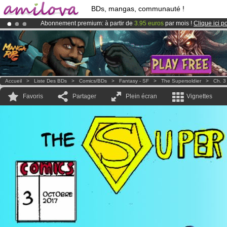
BDs, mangas, communauté !
Abonnement premium: à partir de
3.95 euros
par mois !
Clique ici p
Déjà 134393
membres
et 1208
BDs & Mangas
!
Le
Kickstarter Amilova est désormais lancé
!.
Accueil
>
Liste Des BDs
>
Comics/BDs
>
Fantasy - SF
>
The Supersoldier
>
Ch. 3
Favoris
Partager
Plein écran
Vignettes