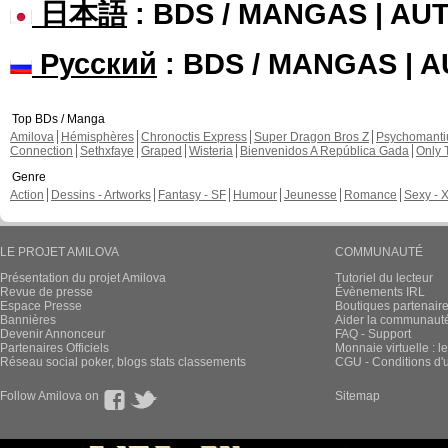
日本語
: BDS / MANGAS | A
Русский
: BDS / MANGAS | 
Top BDs / Manga
Amilova
Hémisphères
Chronoctis Express
Super Dragon Bros Z
Psychomant
Connection
Sethxfaye
Graped
Wisteria
Bienvenidos A República Gada
Only 
Genre
Action
Dessins - Artworks
Fantasy - SF
Humour
Jeunesse
Romance
Sexy - 
LE PROJET AMILOVA
COMMUNAUTÉ
Présentation du projet Amilova
Tutoriel du lecteur
Revue de presse
Évènements IRL
Espace Presse
Boutiques partenair
Bannières
Aider la communauté 
Devenir Annonceur
FAQ - Support
Partenaires Officiels
Monnaie virtuelle : l
Réseau social poker, blogs stats classements
CGU - Conditions d'ut
Follow Amilova on
Sitemap