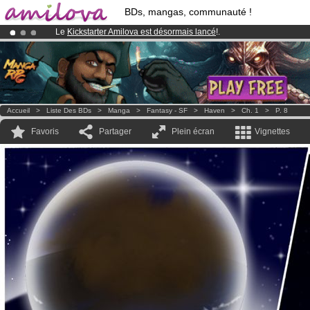
BDs, mangas, communauté !
Le
Kickstarter Amilova est désormais lancé
!.
Déjà 100000
membres
et 1000
BDs & Mangas
!
Abonnement premium: à partir de
3.95 euros
par mois !
Clique ici p
Accueil
>
Liste Des BDs
>
Manga
>
Fantasy - SF
>
Haven
>
Ch. 1
>
P. 8
Favoris
Partager
Plein écran
Vignettes