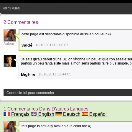
4973 vues
2 Commentaires
cette page est désormais disponible aussi en couleur =)
28
Auteur
valdé
18/10/2011 02:08:07
Je sais qu'au début d'une BD on tâtonne un peu et que l'on essaie so
parfois un peu fantaisiste mais à mon sens parfois faire plus simple, p
29
BigFire
18/10/2011 12:44:05
Connecte-toi pour commenter
1 Commentaires Dans D'autres Langues.
Français
English
Deutsch
Español
this page is actually available in color too =)
28