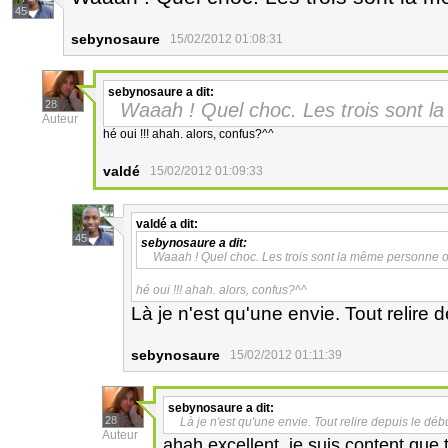
45
sebynosaure
15/02/2012 01:08:31
sebynosaure
a dit:
28
Waaah ! Quel choc. Les trois sont 
Auteur
hé oui !!! ahah. alors, confus?^^
valdé
15/02/2012 01:09:33
valdé
a dit:
45
sebynosaure
a dit:
Waaah ! Quel choc. Les trois sont la même personne o
hé oui !!! ahah. alors, confus?^^
Là je n'est qu'une envie. Tout relire d
sebynosaure
15/02/2012 01:11:39
sebynosaure
a dit:
28
Là je n'est qu'une envie. Tout relire depuis le débu
Auteur
ahah excellent, je suis content que 