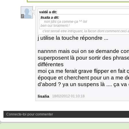
valdé
a dit:
2
lisalia
a dit:
non jdis ça comme ça ^^ lol
ben oui !vraiment !
c'est sensé etre intriguant, la facon dont comment ceci a 
j utilise la touche répondre ...
nannnn mais oui on se demande comm
superposent là pour sortir des phras
différentes
moi ça me ferait grave flipper en fai
époque et cherchent pour un a me dét
d'abord ? ya un suspens là .... ça va
lisalia
18/02/2012 01:10:18
Connecte-toi pour commenter