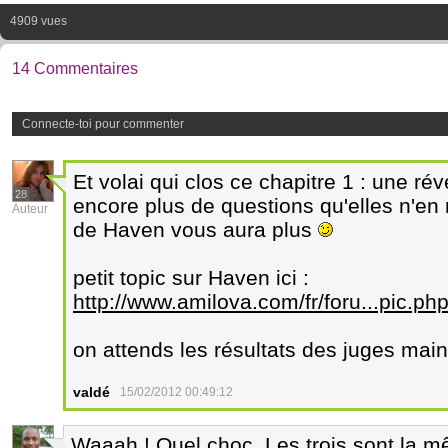
4909 vues
14 Commentaires
Connecte-toi pour commenter
Et volai qui clos ce chapitre 1 : une ré
28
encore plus de questions qu'elles n'en 
Auteur
de Haven vous aura plus
petit topic sur Haven ici :
http://www.amilova.com/fr/foru...pic
on attends les résultats des juges main
valdé
15/02/2012 00:49:12
Waaah ! Quel choc. Les trois sont la 