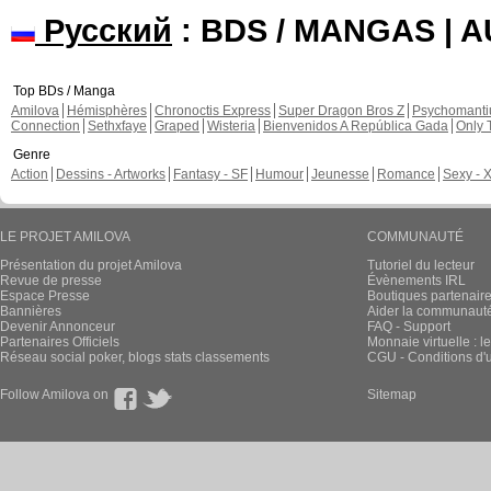
Русский
: BDS / MANGAS | 
Top BDs / Manga
Amilova
Hémisphères
Chronoctis Express
Super Dragon Bros Z
Psychomant
Connection
Sethxfaye
Graped
Wisteria
Bienvenidos A República Gada
Only 
Genre
Action
Dessins - Artworks
Fantasy - SF
Humour
Jeunesse
Romance
Sexy - 
LE PROJET AMILOVA
COMMUNAUTÉ
Présentation du projet Amilova
Tutoriel du lecteur
Revue de presse
Évènements IRL
Espace Presse
Boutiques partenair
Bannières
Aider la communauté 
Devenir Annonceur
FAQ - Support
Partenaires Officiels
Monnaie virtuelle : l
Réseau social poker, blogs stats classements
CGU - Conditions d'ut
Follow Amilova on
Sitemap