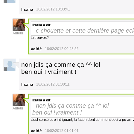
2
lisalia
16/02/2012 18:33:41
lisalia
a dit:
28
c chouette et cette dernière page ecla
Auteur
tu trouves?
valdé
18/02/2012 00:48:56
non jdis ça comme ça ^^ lol
2
ben oui ! vraiment !
lisalia
18/02/2012 01:00:11
lisalia
a dit:
28
non jdis ça comme ça ^^ lol
Auteur
ben oui !vraiment !
c'est sensé etre intriguant, la facon dont comment ceci a pu arriv
valdé
18/02/2012 01:01:01