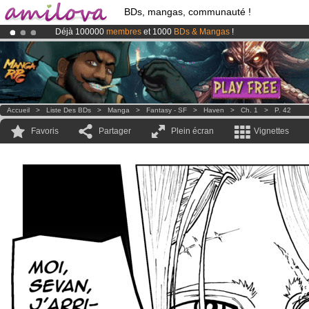
BDs, mangas, communauté !
Déjà 100000
membres
et 1000
BDs & Mangas
!
Le
Kickstarter Amilova est désormais lancé
!.
Abonnement premium: à partir de
3.95 euros
par mois !
Clique ici p
Accueil
>
Liste Des BDs
>
Manga
>
Fantasy - SF
>
Haven
>
Ch. 1
>
P. 42
Favoris
Partager
Plein écran
Vignettes