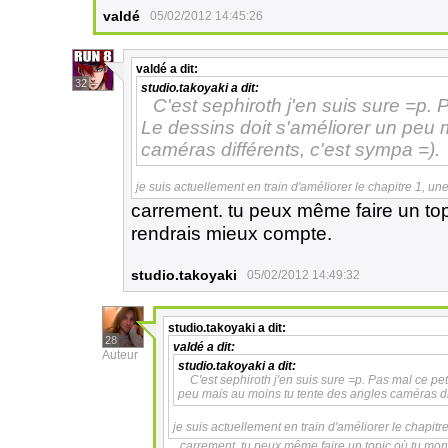
valdé
05/02/2012 14:45:26
valdé
a dit:
32
studio.takoyaki
a dit:
C'est sephiroth j'en suis sure =p. 
Le dessins doit s'améliorer un peu 
caméras différents, c'est sympa =).
je suis actuellement en train d'améliorer le chapitre 1, une
carrement. tu peux même faire un top
rendrais mieux compte.
studio.takoyaki
05/02/2012 14:49:32
studio.takoyaki
a dit:
28
valdé
a dit:
Auteur
studio.takoyaki
a dit:
C'est sephiroth j'en suis sure =p. Pas mal ce pet
peu mais au moins tu tente des angles caméras dif
je suis actuellement en train d'améliorer le chapitre
carrement. tu peux même faire un topic où tu mon