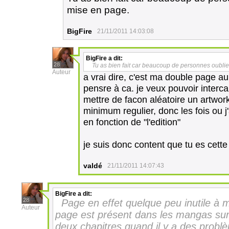
mise en page.
BigFire
21/11/2011 14:03:08
BigFire
a dit:
28
Tu as bien fait car beaucoup de personnes oublie
Auteur
a vrai dire, c'est ma double page au
pensre à ca. je veux pouvoir interc
mettre de facon aléatoire un artwork
minimum regulier, donc les fois ou j
en fonction de "l'edition"
je suis donc content que tu es cette
valdé
21/11/2011 14:07:43
BigFire
a dit:
28
Page en effet quelque peu inutile à 
Auteur
page est présent dans les mangas surto
deux chapitres quand il y a des probl