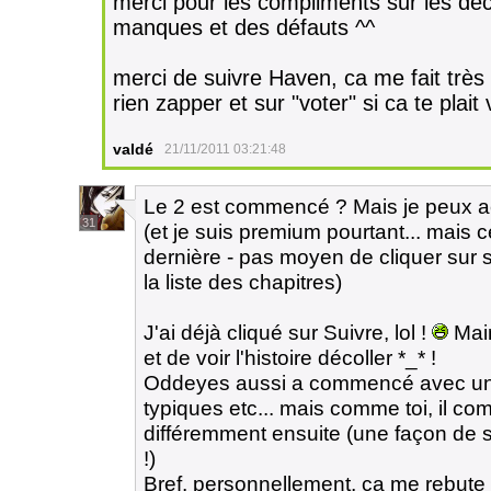
merci pour les compliments sur les déc
manques et des défauts ^^
merci de suivre Haven, ca me fait très 
rien zapper et sur "voter" si ca te plai
valdé
21/11/2011 03:21:48
Le 2 est commencé ? Mais je peux ac
31
(et je suis premium pourtant... mais 
dernière - pas moyen de cliquer sur 
la liste des chapitres)
J'ai déjà cliqué sur Suivre, lol !
Main
et de voir l'histoire décoller *_* !
Oddeyes aussi a commencé avec un 
typiques etc... mais comme toi, il c
différemment ensuite (une façon de s
!)
Bref, personnellement, ça me rebute p