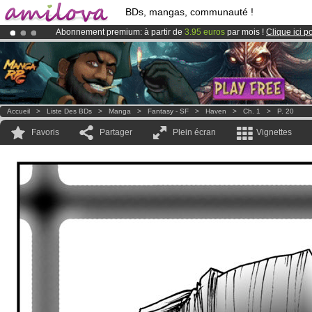
BDs, mangas, communauté !
Abonnement premium: à partir de
3.95 euros
par mois !
Clique ici p
Déjà 100000
membres
et 1000
BDs & Mangas
!
Le
Kickstarter Amilova est désormais lancé
!.
Accueil
>
Liste Des BDs
>
Manga
>
Fantasy - SF
>
Haven
>
Ch. 1
>
P. 20
Favoris
Partager
Plein écran
Vignettes