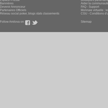
Espace Presse
Boutiques partenair
Bannières
Aider la communauté 
Devenir Annonceur
FAQ - Support
Partenaires Officiels
Monnaie virtuelle : l
Réseau social poker, blogs stats classements
CGU - Conditions d'ut
Follow Amilova on
Sitemap