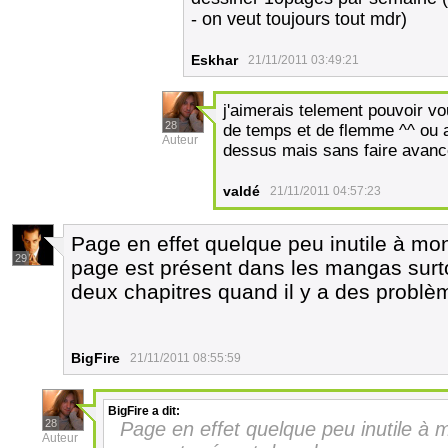
- on veut toujours tout mdr)
Eskhar
21/11/2011 03:49:21
j'aimerais telement pouvoir v
28
de temps et de flemme ^^ ou 
Auteur
dessus mais sans faire avancer
valdé
21/11/2011 04:57:23
Page en effet quelque peu inutile à mo
29
page est présent dans les mangas surtou
deux chapitres quand il y a des problè
BigFire
21/11/2011 08:55:59
BigFire
a dit:
28
Page en effet quelque peu inutile à 
Auteur