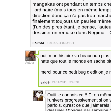
mangakas ont pendant un temps cherc
l'ordinaire (mais tous en même temp
direction donc ça n'a pas trop marché ^
finalement toujours un peu les même
(l'un des pires étant, je pense, l'aute
dessiner un remake dans Negima... 
Eskhar
21/11/2011 03:34:04
oui, mon histoire va beaucoup plus 
28
hate que tout le monde en sache pl
Auteur
merci pour ce petit bug d'edition je
valdé
21/11/2011 03:43:31
Ouiii je connais ça !! Et en mêm
31
l'univers progressivement si on v
parfois, qu'est ce que j'aimerais 
dessiner 10pages par semaine (s