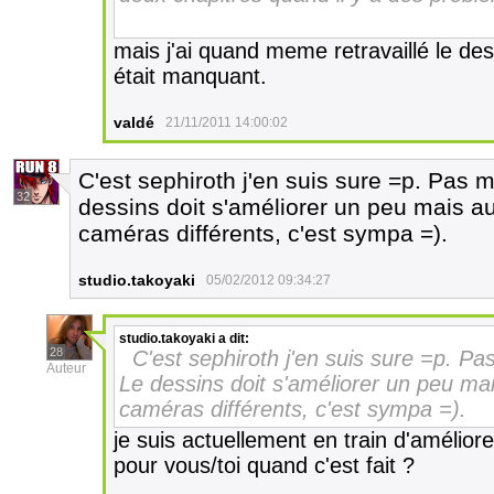
mais j'ai quand meme retravaillé le dess
était manquant.
valdé
21/11/2011 14:00:02
C'est sephiroth j'en suis sure =p. Pas m
32
dessins doit s'améliorer un peu mais a
caméras différents, c'est sympa =).
studio.takoyaki
05/02/2012 09:34:27
studio.takoyaki
a dit:
28
C'est sephiroth j'en suis sure =p. Pa
Auteur
Le dessins doit s'améliorer un peu ma
caméras différents, c'est sympa =).
je suis actuellement en train d'améliore
pour vous/toi quand c'est fait ?