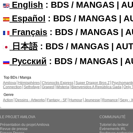
English
: BDS / MANGAS | 
Español
: BDS / MANGAS | 
Français
: BDS / MANGAS | 
日本語
: BDS / MANGAS | A
Русский
: BDS / MANGAS | 
Top BDs / Manga
Amilova
Hémisphères
Chronoctis Express
Super Dragon Bros Z
Psychomant
Connection
Sethxfaye
Graped
Wisteria
Bienvenidos A República Gada
Only 
Genre
Action
Dessins - Artworks
Fantasy - SF
Humour
Jeunesse
Romance
Sexy - 
LE PROJET AMILOVA
COMMUNAUTÉ
Présentation du projet Amilova
Tutoriel du lecteur
Revue de presse
Évènements IRL