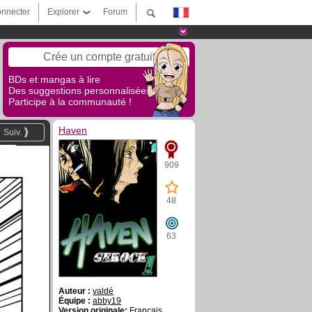
nnecter
Explorer
Forum
Crée un compte gratuit
BDs et mangas à lire
Des suggestions personnalisées !
Participe à la communauté !
Haven
Suiv.
909
48
63
Auteur :
valdé
Équipe :
abby19
Version originale:
Français