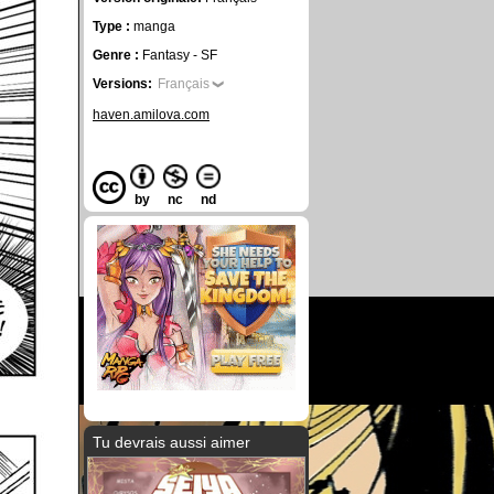
Type :
manga
Genre :
Fantasy - SF
Versions:
Français
haven.amilova.com
by
nc
nd
Tu devrais aussi aimer