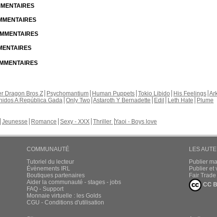
OMMENTAIRES
OMMENTAIRES
COMMENTAIRES
MMENTAIRES
COMMENTAIRES
r Dragon Bros Z
Psychomantium
Human Puppets
Tokio Libido
His Feelings
Ar
nidos A República Gada
Only Two
Astaroth Y Bernadette
Edil
Leth Hate
Plume
Jeunesse
Romance
Sexy - XXX
Thriller
Yaoi - Boys love
COMMUNAUTÉ
LES AUT
Tutoriel du lecteur
Publier m
Évènements IRL
Publier e
Boutiques partenaires
Fair Trad
Aider la communauté - stages - jobs
CC B
FAQ - Support
Monnaie virtuelle : les Golds
CGU - Conditions d'utilisation