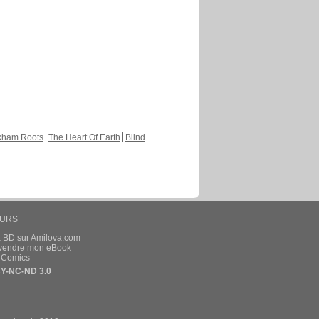
kham Roots
The Heart Of Earth
Blind
EURS
a BD sur Amilova.com
t vendre mon eBook
e Comics
Y-NC-ND 3.0