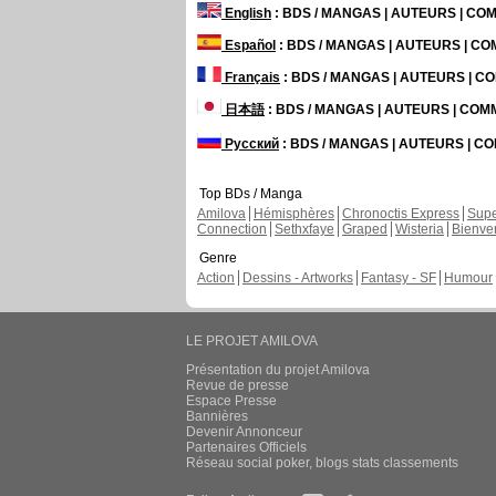
English
: BDS / MANGAS | AUTEURS | C
Español
: BDS / MANGAS | AUTEURS | C
Français
: BDS / MANGAS | AUTEURS | 
日本語
: BDS / MANGAS | AUTEURS | CO
Русский
: BDS / MANGAS | AUTEURS | 
Top BDs / Manga
Amilova
Hémisphères
Chronoctis Express
Supe
Connection
Sethxfaye
Graped
Wisteria
Bienve
Genre
Action
Dessins - Artworks
Fantasy - SF
Humour
LE PROJET AMILOVA
Présentation du projet Amilova
Revue de presse
Espace Presse
Bannières
Devenir Annonceur
Partenaires Officiels
Réseau social poker, blogs stats classements