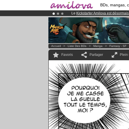
BDs, mangas, 
Le
Kickstarter Amilova est désormais
Abonnement premium: à partir de
3.
Déjà 134393
membres
et 1208
BDs 
Accueil
>
Liste Des BDs
>
Manga
>
Fantasy - SF
Favoris
Partager
Plein