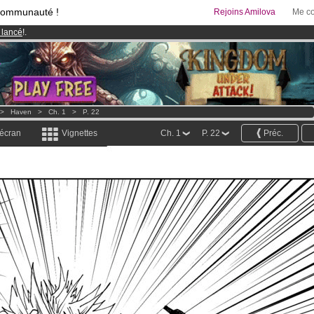
communauté !
Rejoins Amilova
Me co
 lancé
!.
95 euros
par mois !
Clique ici pour t'abonner
& Mangas
!
>
Haven
>
Ch. 1
>
P. 22
 écran
Vignettes
Ch. 1
P. 22
Préc.