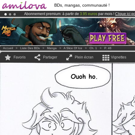
BDs, mangas, communauté !
Abonnement premium: à partir de
3.95 euros
par mois !
Clique ici p
Le
Kickstarter Amilova est désormais lancé
!.
Déjà 100000
membres
et 1000
BDs & Mangas
!
Accueil
>
Liste Des BDs
>
Manga
>
A Slice Of Ice
>
Ch. 1
>
P. 46
Favoris
Partager
Plein écran
Vignettes