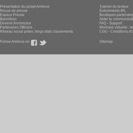
Présentation du projet Amilova
Tutoriel du lecteur
Revue de presse
Évènements IRL
Espace Presse
Boutiques partenair
Bannières
Aider la communauté 
Devenir Annonceur
FAQ - Support
Partenaires Officiels
Monnaie virtuelle : l
Réseau social poker, blogs stats classements
CGU - Conditions d'ut
Follow Amilova on
Sitemap