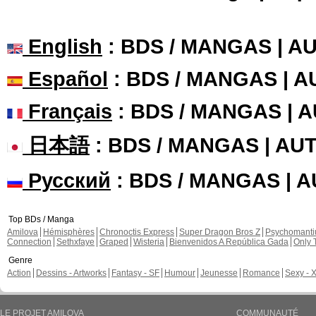
English
: BDS / MANGAS | 
Español
: BDS / MANGAS | 
Français
: BDS / MANGAS | 
日本語
: BDS / MANGAS | A
Русский
: BDS / MANGAS | 
Top BDs / Manga
Amilova
Hémisphères
Chronoctis Express
Super Dragon Bros Z
Psychomant
Connection
Sethxfaye
Graped
Wisteria
Bienvenidos A República Gada
Only 
Genre
Action
Dessins - Artworks
Fantasy - SF
Humour
Jeunesse
Romance
Sexy - 
LE PROJET AMILOVA
COMMUNAUTÉ