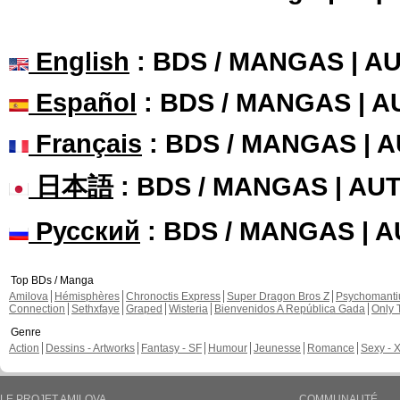
English
: BDS / MANGAS | 
Español
: BDS / MANGAS | 
Français
: BDS / MANGAS | 
日本語
: BDS / MANGAS | A
Русский
: BDS / MANGAS | 
Top BDs / Manga
Amilova
Hémisphères
Chronoctis Express
Super Dragon Bros Z
Psychomant
Connection
Sethxfaye
Graped
Wisteria
Bienvenidos A República Gada
Only 
Genre
Action
Dessins - Artworks
Fantasy - SF
Humour
Jeunesse
Romance
Sexy - 
LE PROJET AMILOVA
COMMUNAUTÉ