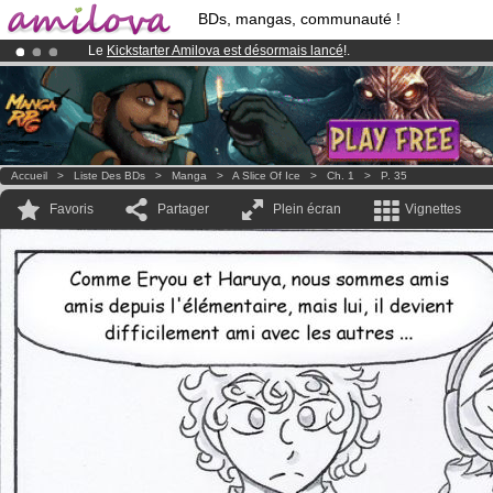
BDs, mangas, communauté !
Le
Kickstarter Amilova est désormais lancé
!.
Déjà 100000
membres
et 1000
BDs & Mangas
!
Abonnement premium: à partir de
3.95 euros
par mois !
Clique ici p
Accueil
>
Liste Des BDs
>
Manga
>
A Slice Of Ice
>
Ch. 1
>
P. 35
Favoris
Partager
Plein écran
Vignettes