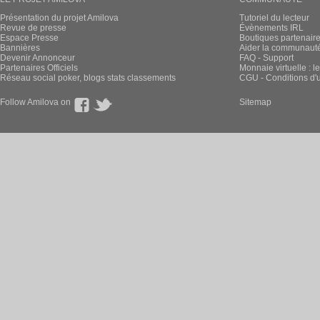
Présentation du projet Amilova
Tutoriel du lecteur
Revue de presse
Évènements IRL
Espace Presse
Boutiques partenair
Bannières
Aider la communauté 
Devenir Annonceur
FAQ - Support
Partenaires Officiels
Monnaie virtuelle : l
Réseau social poker, blogs stats classements
CGU - Conditions d'ut
Follow Amilova on
Sitemap