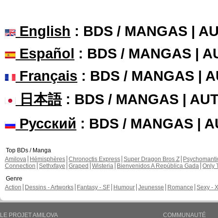
English
: BDS / MANGAS | 
Español
: BDS / MANGAS | 
Français
: BDS / MANGAS | 
日本語
: BDS / MANGAS | A
Русский
: BDS / MANGAS | 
Top BDs / Manga
Amilova
Hémisphères
Chronoctis Express
Super Dragon Bros Z
Psychomant
Connection
Sethxfaye
Graped
Wisteria
Bienvenidos A República Gada
Only 
Genre
Action
Dessins - Artworks
Fantasy - SF
Humour
Jeunesse
Romance
Sexy - 
LE PROJET AMILOVA
COMMUNAUTÉ