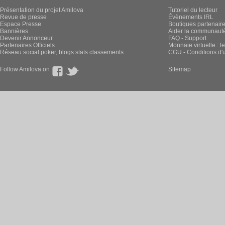
Présentation du projet Amilova
Tutoriel du lecteur
Revue de presse
Évènements IRL
Espace Presse
Boutiques partenair
Bannières
Aider la communauté 
Devenir Annonceur
FAQ - Support
Partenaires Officiels
Monnaie virtuelle : l
Réseau social poker, blogs stats classements
CGU - Conditions d'ut
Follow Amilova on
Sitemap