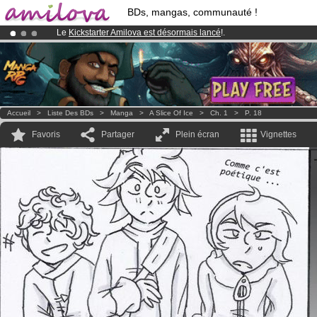
BDs, mangas, communauté !
Le
Kickstarter Amilova est désormais lancé
!.
Abonnement premium: à partir de
3.95 euros
par mois !
Clique ici p
Déjà 134393
membres
et 1208
BDs & Mangas
!
Accueil
>
Liste Des BDs
>
Manga
>
A Slice Of Ice
>
Ch. 1
>
P. 18
Favoris
Partager
Plein écran
Vignettes