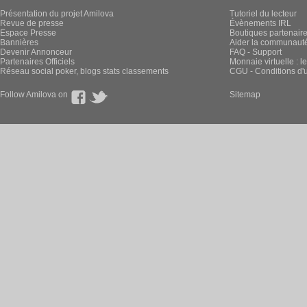
Présentation du projet Amilova
Tutoriel du lecteur
Revue de presse
Évènements IRL
Espace Presse
Boutiques partenair
Bannières
Aider la communauté 
Devenir Annonceur
FAQ - Support
Partenaires Officiels
Monnaie virtuelle : l
Réseau social poker, blogs stats classements
CGU - Conditions d'ut
Follow Amilova on
Sitemap