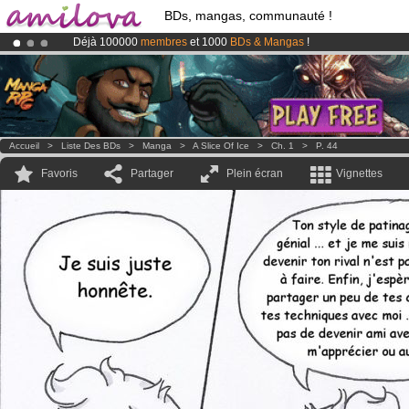
BDs, mangas, communauté !
Déjà 100000
membres
et 1000
BDs & Mangas
!
Abonnement premium: à partir de
3.95 euros
par mois !
Clique ici p
Le
Kickstarter Amilova est désormais lancé
!.
Accueil
>
Liste Des BDs
>
Manga
>
A Slice Of Ice
>
Ch. 1
>
P. 44
Favoris
Partager
Plein écran
Vignettes