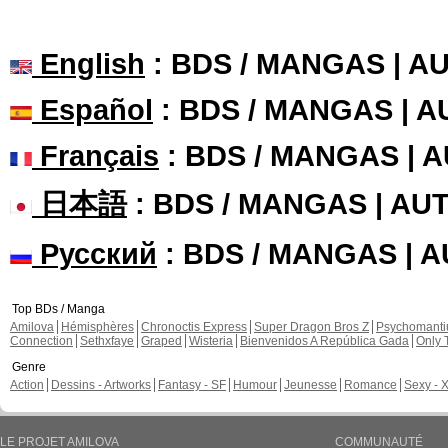
English
: BDS / MANGAS | 
Español
: BDS / MANGAS | 
Français
: BDS / MANGAS | 
日本語
: BDS / MANGAS | A
Русский
: BDS / MANGAS | 
Top BDs / Manga
Amilova
Hémisphères
Chronoctis Express
Super Dragon Bros Z
Psychomant
Connection
Sethxfaye
Graped
Wisteria
Bienvenidos A República Gada
Only 
Genre
Action
Dessins - Artworks
Fantasy - SF
Humour
Jeunesse
Romance
Sexy - 
LE PROJET AMILOVA
COMMUNAUTÉ