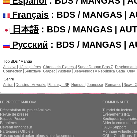
Español
: BDS / MANGAS | 
Français
: BDS / MANGAS | 
日本語
: BDS / MANGAS | A
Русский
: BDS / MANGAS | 
Top BDs / Manga
Amilova
Hémisphères
Chronoctis Express
Super Dragon Bros Z
Psychomant
Connection
Sethxfaye
Graped
Wisteria
Bienvenidos A República Gada
Only 
Genre
Action
Dessins - Artworks
Fantasy - SF
Humour
Jeunesse
Romance
Sexy - 
LE PROJET AMILOVA
COMMUNAUTÉ
Présentation du projet Amilova
Tutoriel du lecteur
Revue de presse
Évènements IRL
Espace Presse
Boutiques partenair
Bannières
Aider la communauté 
Devenir Annonceur
FAQ - Support
Partenaires Officiels
Monnaie virtuelle : l
Réseau social poker, blogs stats classements
CGU - Conditions d'ut