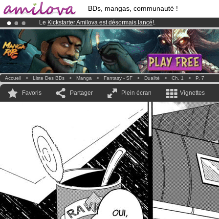
BDs, mangas, communauté !
Le
Kickstarter Amilova est désormais lancé
!.
Abonnement premium: à partir de
3.95 euros
par mois !
Clique ici p
Déjà 100000
membres
et 1000
BDs & Mangas
!
Accueil
>
Liste Des BDs
>
Manga
>
Fantasy - SF
>
Dualité
>
Ch. 1
>
P. 7
Favoris
Partager
Plein écran
Vignettes