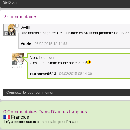
3942 vues
2 Commentaires
WAIIII !
Une nouvelle page *^* Cette histoire est vraiment prometteuse ! Bon
13
Yukin
05/02/2015 18:44:53
Merci beaucoup!
11
C'est une histoire courte par contre!
Auteur
tsubame0613
06/02/2015 08:14:30
Connecte-toi pour commenter
0 Commentaires Dans D'autres Langues.
Français
Il n'y a encore aucun commentaire pour l'instant.