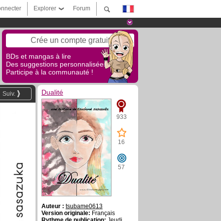
nnecter
Explorer
Forum
Crée un compte gratuit
BDs et mangas à lire
Des suggestions personnalisées !
Participe à la communauté !
Dualité
Suiv.
933
16
57
Auteur :
tsubame0613
Version originale:
Français
Rythme de publication:
Jeudi,