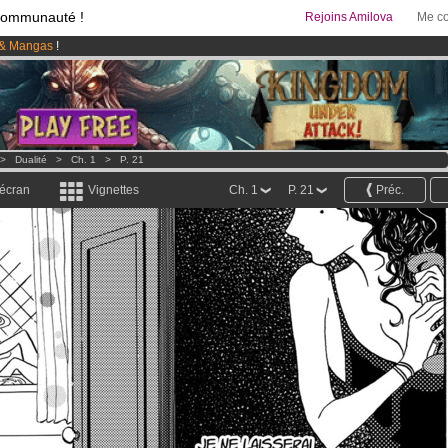
communauté !
Rejoins Amilova
Me co
& Mangas
!
 lancé
!.
95 euros
par mois !
Clique ici pour t'abonner
>
Dualité
>
Ch. 1
>
P. 21
 écran
Vignettes
Ch. 1
P. 21
Préc.