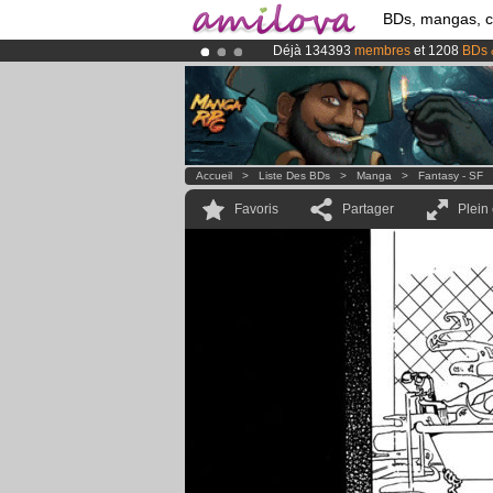
BDs, mangas, 
Déjà 134393
membres
et 1208
BDs 
Le
Kickstarter Amilova est désormais
Abonnement premium: à partir de
3.
Accueil
>
Liste Des BDs
>
Manga
>
Fantasy - SF
Favoris
Partager
Plein