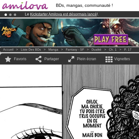
BDs, mangas, communauté !
Le
Kickstarter Amilova est désormais lancé
!.
Abonnement premium: à partir de
3.95 euros
par mois !
Clique ici p
Déjà 100000
membres
et 1000
BDs & Mangas
!
Accueil
>
Liste Des BDs
>
Manga
>
Fantasy - SF
>
Dualité
>
Ch. 1
>
P. 17
Favoris
Partager
Plein écran
Vignettes