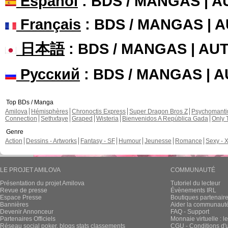
Español
: BDS / MANGAS | 
Français
: BDS / MANGAS | 
日本語
: BDS / MANGAS | A
Русский
: BDS / MANGAS | 
Top BDs / Manga
Amilova
Hémisphères
Chronoctis Express
Super Dragon Bros Z
Psychomant
Connection
Sethxfaye
Graped
Wisteria
Bienvenidos A República Gada
Only 
Genre
Action
Dessins - Artworks
Fantasy - SF
Humour
Jeunesse
Romance
Sexy - 
LE PROJET AMILOVA
COMMUNAUTÉ
Présentation du projet Amilova
Tutoriel du lecteur
Revue de presse
Évènements IRL
Espace Presse
Boutiques partenair
Bannières
Aider la communauté 
Devenir Annonceur
FAQ - Support
Partenaires Officiels
Monnaie virtuelle : l
Réseau social poker, blogs stats classements
CGU - Conditions d'ut