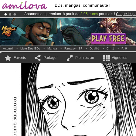
BDs, mangas, communauté !
Abonnement premium: à partir de
3.95 euros
par mois !
Clique ici p
Le
Kickstarter Amilova est désormais lancé
!.
Déjà 134393
membres
et 1208
BDs & Mangas
!
Accueil
>
Liste Des BDs
>
Manga
>
Fantasy - SF
>
Dualité
>
Ch. 1
>
P. 6
Favoris
Partager
Plein écran
Vignettes