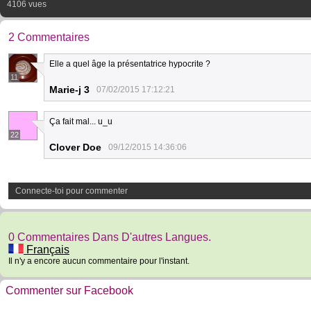
4106 vues
2 Commentaires
Elle a quel âge la présentatrice hypocrite ?
11
Marie-j 3
07/02/2015 17:12:21
Ça fait mal... u_u
22
Clover Doe
09/12/2015 14:36:06
Connecte-toi pour commenter
0 Commentaires Dans D'autres Langues.
Français
Il n'y a encore aucun commentaire pour l'instant.
Commenter sur Facebook