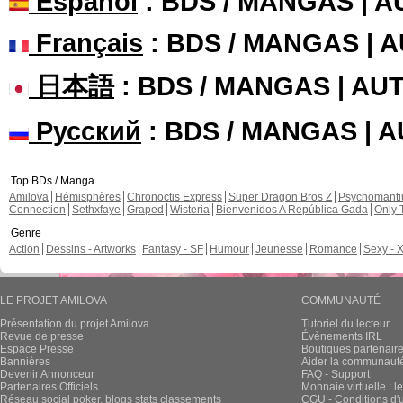
Español
: BDS / MANGAS | 
Français
: BDS / MANGAS | 
日本語
: BDS / MANGAS | A
Русский
: BDS / MANGAS | 
Top BDs / Manga
Amilova
Hémisphères
Chronoctis Express
Super Dragon Bros Z
Psychomant
Connection
Sethxfaye
Graped
Wisteria
Bienvenidos A República Gada
Only 
Genre
Action
Dessins - Artworks
Fantasy - SF
Humour
Jeunesse
Romance
Sexy - 
LE PROJET AMILOVA
COMMUNAUTÉ
Présentation du projet Amilova
Tutoriel du lecteur
Revue de presse
Évènements IRL
Espace Presse
Boutiques partenair
Bannières
Aider la communauté 
Devenir Annonceur
FAQ - Support
Partenaires Officiels
Monnaie virtuelle : l
Réseau social poker, blogs stats classements
CGU - Conditions d'ut