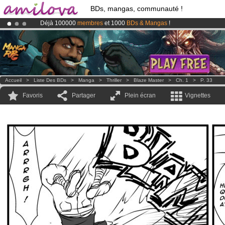
BDs, mangas, communauté !
Déjà 100000
membres
et 1000
BDs & Mangas
!
Le
Kickstarter Amilova est désormais lancé
!.
Abonnement premium: à partir de
3.95 euros
par mois !
Clique ici p
Accueil
>
Liste Des BDs
>
Manga
>
Thriller
>
Blaze Master
>
Ch. 1
>
P. 33
Favoris
Partager
Plein écran
Vignettes