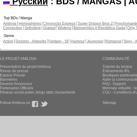
Русский
: BDS / MANGAS | 
Top BDs / Manga
Amilova
Hémisphères
Chronoctis Express
Super Dragon Bros Z
Psychomant
Connection
Sethxfaye
Graped
Wisteria
Bienvenidos A República Gada
Only 
Genre
Action
Dessins - Artworks
Fantasy - SF
Humour
Jeunesse
Romance
Sexy - 
LE PROJET AMILOVA
COMMUNAUTÉ
Présentation du projet Amilova
Tutoriel du lecteur
Revue de presse
Évènements IRL
Espace Presse
Boutiques partenair
Bannières
Aider la communauté 
Devenir Annonceur
FAQ - Support
Partenaires Officiels
Monnaie virtuelle : l
Réseau social poker, blogs stats classements
CGU - Conditions d'ut
Follow Amilova on
Sitemap