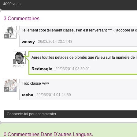
4090 vues
3 Commentaires
Tellement cool tellement classe, s'en est renversant *^* (j'adooore la
46
wessy
26/03/2014 23:17:43
Apres tout les petages de plombs que j'ai eu sur la manière de 
4
Auteur
Redmagic
29/03/2014 08:30:01
Trop classe ¤w¤
24
racha
29/05/2014 01:44:59
Connecte-toi pour commenter
0 Commentaires Dans D'autres Langues.