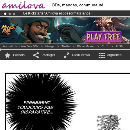
BDs, mangas, communauté !
Le
Kickstarter Amilova est désormais lancé
!.
Abonnement premium: à partir de
3.95 euros
par mois !
Clique ici p
Déjà 100000
membres
et 1000
BDs & Mangas
!
Accueil
>
Liste Des BDs
>
Manga
>
Thriller
>
Blaze Master
>
Ch. 1
>
P. 36
Favoris
Partager
Plein écran
Vignettes