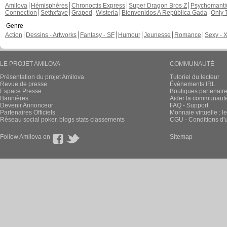
Amilova
Hémisphères
Chronoctis Express
Super Dragon Bros Z
Psychomant
Connection
Sethxfaye
Graped
Wisteria
Bienvenidos A República Gada
Only 
Genre
Action
Dessins - Artworks
Fantasy - SF
Humour
Jeunesse
Romance
Sexy - 
LE PROJET AMILOVA
COMMUNAUTÉ
Présentation du projet Amilova
Tutoriel du lecteur
Revue de presse
Évènements IRL
Espace Presse
Boutiques partenair
Bannières
Aider la communauté 
Devenir Annonceur
FAQ - Support
Partenaires Officiels
Monnaie virtuelle : l
Réseau social poker, blogs stats classements
CGU - Conditions d'ut
Follow Amilova on
Sitemap