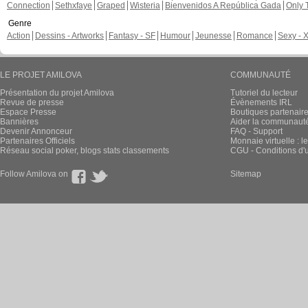
Connection
Sethxfaye
Graped
Wisteria
Bienvenidos A República Gada
Only 
Genre
Action
Dessins - Artworks
Fantasy - SF
Humour
Jeunesse
Romance
Sexy - 
LE PROJET AMILOVA
COMMUNAUTÉ
Présentation du projet Amilova
Tutoriel du lecteur
Revue de presse
Évènements IRL
Espace Presse
Boutiques partenair
Bannières
Aider la communauté 
Devenir Annonceur
FAQ - Support
Partenaires Officiels
Monnaie virtuelle : l
Réseau social poker, blogs stats classements
CGU - Conditions d'ut
Follow Amilova on
Sitemap