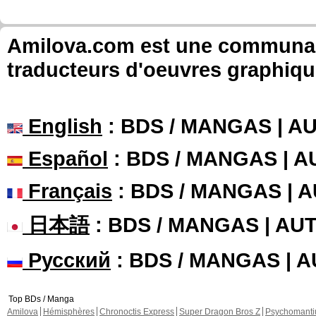
Amilova.com est une communauté
traducteurs d'oeuvres graphiqu
English
: BDS / MANGAS | 
Español
: BDS / MANGAS | 
Français
: BDS / MANGAS | 
日本語
: BDS / MANGAS | A
Русский
: BDS / MANGAS | 
Top BDs / Manga
Amilova
Hémisphères
Chronoctis Express
Super Dragon Bros Z
Psychomant