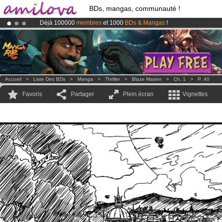
BDs, mangas, communauté !
Déjà 100000
membres
et 1000
BDs & Mangas
!
Abonnement premium: à partir de
3.95 euros
par mois !
Clique ici p
Le
Kickstarter Amilova est désormais lancé
!.
Accueil
>
Liste Des BDs
>
Manga
>
Thriller
>
Blaze Master
>
Ch. 1
>
P. 40
Favoris
Partager
Plein écran
Vignettes