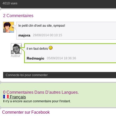
4010 vues
2 Commentaires
le petit clin d'oeil au site, sympas!
2
majora
29/08/2014 00:10:15
il en faut defois
4
Auteur
Redmagic
05/09/2014 18:36:36
Connecte-toi pour commenter
0 Commentaires Dans D'autres Langues.
Français
Il n'y a encore aucun commentaire pour l'instant.
Commenter sur Facebook