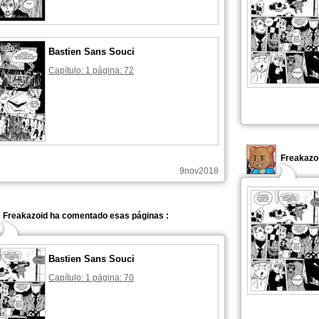
Bastien Sans Souci
Capítulo: 1 página: 72
Freakazoi
9nov2018
Freakazoid ha comentado esas páginas :
Bastien Sans Souci
Capítulo: 1 página: 70