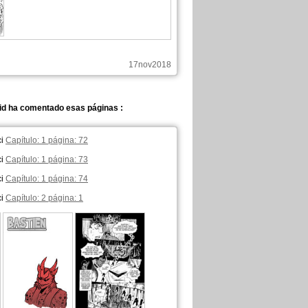
17nov2018
id ha comentado esas páginas :
ci
Capítulo: 1 página: 72
ci
Capítulo: 1 página: 73
ci
Capítulo: 1 página: 74
ci
Capítulo: 2 página: 1