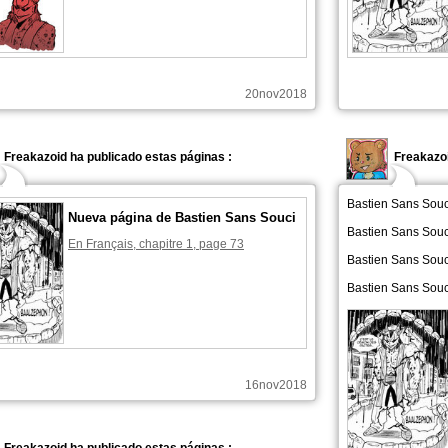
20nov2018
Freakazoid ha publicado estas páginas :
Freakazo
Bastien Sans Sou
Nueva página de Bastien Sans Souci
Bastien Sans Sou
En Français, chapitre 1, page 73
Bastien Sans Sou
Bastien Sans Sou
16nov2018