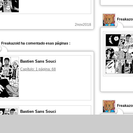
Freakazoi
2nov2018
Freakazoid ha comentado esas páginas :
Bastien Sans Souci
Capítulo: 1 página: 68
Freakazoi
Bastien Sans Souci
Capítulo: 1 página: 69