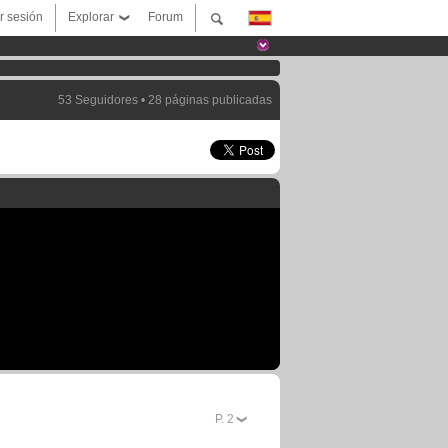
ar sesión
Explorar
Forum
53 Seguidores • 28 páginas publicadas
P.
2