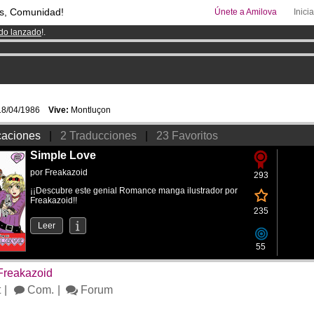
s, Comunidad!
Únete a Amilova
Inici
ado lanzado
!.
08
Cómics y Mangas!
.
uros
al mes!
Hazte Premium ya
8/04/1986
Vive:
Montluçon
caciones
|
2 Traducciones
|
23 Favoritos
Simple Love
por
Freakazoid
293
¡¡Descubre este genial Romance manga ilustrador por
Freakazoid!!
235
Leer
55
Freakazoid
t
Com.
Forum