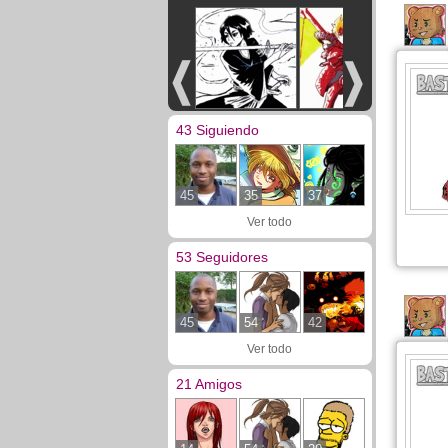
43 Siguiendo
45
35
37
Ver todo
53 Seguidores
45
54
42
Ver todo
21 Amigos