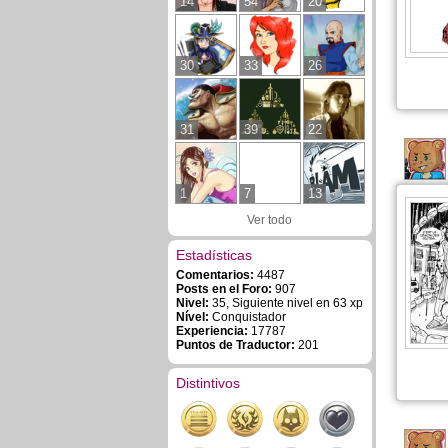
14
54
20
30
33
26
31
39
22
1
7
13
Ver todo
Estadísticas
Comentarios:
4487
Posts en el Foro:
907
Nivel:
35, Siguiente nivel en 63 xp
Nível:
Conquistador
Experiencia:
17787
Puntos de Traductor:
201
Distintivos