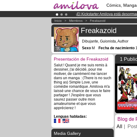
Cómics, Manga
¡
El Kickstarter Amilova está desorm
¡Ya tenemos 134393
miembros
y 12
Inicio
>
Miembros
>
Freakazoid
¡Conviertete en Premium por
3.95 e
Freakazoid
Dibujante, Guionista, Author
Sexo
M
Fecha de nacimiento
1
35
Presentación de Freakazoid
1 Publi
Salut ! Quand je me suis remis à
dessiner, j'ai décidé, pour me
motiver, de carrément me lancer
dans un manga : (There is no such
thing as) Simple Love, une
comédie romantique. Amilova m'a
laissé une chance de vous le faire
partager ! J'espère que vous
saurez passer outre mon
amateurisme et que vous
apprécierez !
Lenguas habladas:
Blog de 
All
Pos
Media Gallery