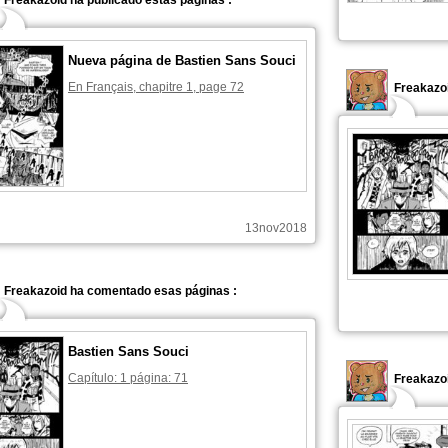
Freakazoid ha publicado estas páginas :
Nueva página de Bastien Sans Souci
En Français, chapitre 1, page 72
Freakazoi
13nov2018
Freakazoid ha comentado esas páginas :
Bastien Sans Souci
Capítulo: 1 página: 71
Freakazo