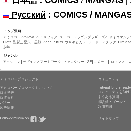
Русский
: COMICS / MANGA
トップ漫画
アミロバー Amilova
ヘミスフィア
スーパードラゴンブラザーズZ
サイコマンテ
Profs
聖闘士星矢 黒戦
Angelic Kiss
ウサギとカメ
フード・アタック
Pirate
少年
ジャンル
アクション
デザイン／アートワーク
ファンタジー - SF
コメディ
ロマンス
アミロバープロジェクト
コミュニティ
Tutorial for the reade
アミロバープロジェクトについて
コミュニティを助け
報道発表
よくある質問
報道資料
経験値・ゴールド
バナー
利用期間
広告情報
Follow Amilova on
サイトマップ