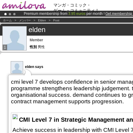
マンガ・コミック・
ゲーム・コミュニティ！
Premium membership from
3.95 euros
per month !
Get membership
Amilova
Kickstarter is now LIVE
!.
ホーム
>
メンバー
>
Elden
>
Post
Already 100000
members
and 1000
comics & mangas!
.
elden
Member
性別
男性
1
elden says
cmi level 7 develops confidence in senior mana
programme strengthens leadership judgement. t
organisational success. demand continues to gr
contract management supports progression.
CMI Level 7 in Strategic Management an
Achieve success in leadership with CMI Level 7