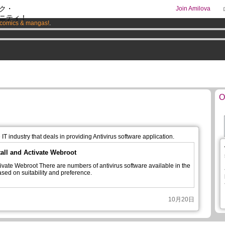
ク・
Join Amilova
ニティ！
comics & mangas!
.
os
per month !
Get membership now
0
O
IT industry that deals in providing Antivirus software application.
all and Activate Webroot
ivate Webroot There are numbers of antivirus software available in the
ased on suitability and preference.
10月20日