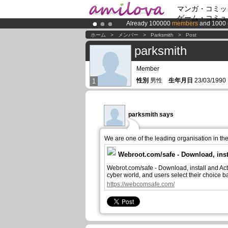
マンガ・コミッ
ゲーム・コミュ
Already 100000
members
and 1000
Amilova
Kickstarter is now LIVE
!.
ホーム
>
メンバー
>
Parksmith
>
Post
Premium membership from
3.95 eur
parksmith
Member
性別
男性
生年月日
23/03/199
1
parksmith says
We are one of the leading organisation in the 
Webroot.com/safe - Download, inst
Webrot.com/safe - Download, install and Act
cyber world, and users select their choice b
https://webcomsafe.com/