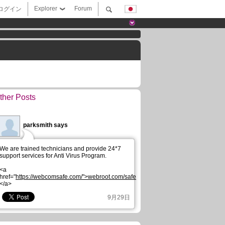
Explorer
Forum
ログイン
ther Posts
parksmith says
We are trained technicians and provide 24*7
support services for Anti Virus Program.
<a
href="
https://webcomsafe.com/">webroot.com/safe
</a>
9月29日