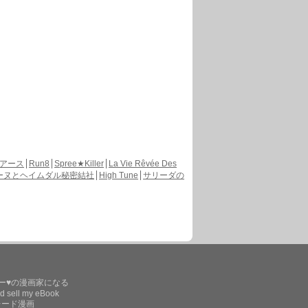
アース
Run8
Spree★Killer
La Vie Rêvée Des
ーヌとヘイムダル秘密結社
High Tune
サリーダの
ー♥の漫画家になる
d sell my eBook
レード漫画