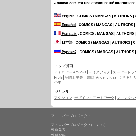
Amilova.com est une communauté internationale 
English
: COMICS / MANGAS | AUTHORS 
Español
: COMICS / MANGAS | AUTHORS 
Français
: COMICS / MANGAS | AUTHORS
日本語
: COMICS / MANGAS | AUTHORS |
Русский
: COMICS / MANGAS | AUTHORS
トップ漫画
アミロバー Amilova
ヘミスフィア
スーパードラ
Profs
聖闘士星矢 黒戦
Angelic Kiss
ウサギと
少年
ジャンル
アクション
デザイン／アートワーク
ファンタジー 
アミロバープロジェクト
アミロバープロジェクトについて
報道発表
報道資料