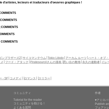
d'artistes, lecteurs et traducteurs d'oeuvres graphiques !
| COMMENTS
| COMMENTS
 | COMMENTS
 COMMENTS
 | COMMENTS
ゴンブラザーズZ
サイコマンテウム
Tokio Libido
アーカム ルーツ
ハート・オブ・
カメ
フード・アタック
Piratesourcilさんの漫画
思い出の敷地
永久の連動者
イレ
- SF
コメディ
ロマンス
スリラー
コミュニティ
作者
Tutorial for the reader
♥アミロバ
コミュニティを助ける！
Publish an
よくある質問
フェアト