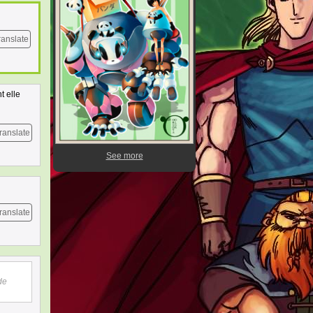
ranslate
t elle
ranslate
See more
ranslate
de