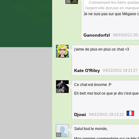
39
Connaissant les nains quelques
l'argent elle doit pas en manqu
Je ne suis pas sur que Mégane cr
Ganondorfzl
08/23/2012 20:
j'aime de plus en plus ce chat =3
3
Kate O'Riley
04/12/2011 18:21:27
Ce chat est énorme :P
13
Eh beh moi tout ce que je dis c'est que 
Djowi
04/12/2011 19:13:12
Salut tout le monde,
21
Mon premier commentaire sur ce très 