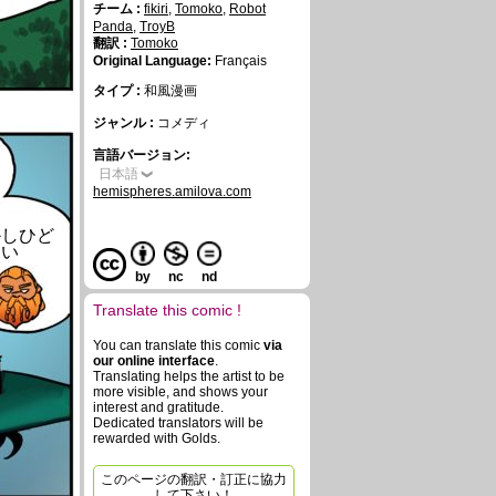
チーム :
fikiri
,
Tomoko
,
Robot
Panda
,
TroyB
翻訳 :
Tomoko
Original Language:
Français
タイプ :
和風漫画
ジャンル :
コメディ
言語バージョン:
日本語
hemispheres.amilova.com
かしひど
い
by
nc
nd
Translate this comic !
You can translate this comic
via
our online interface
.
Translating helps the artist to be
more visible, and shows your
interest and gratitude.
Dedicated translators will be
rewarded with Golds.
このページの翻訳・訂正に協力
して下さい！