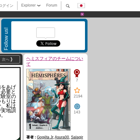
Explorer
Forum
ログイン
Follow us!
ヘミスフィアのチームについ
次へ
て
7
値をあげ
を必要と
実験室の
2194
つもりは
で。私は
で実地訓
143
の。
著者 :
Gogéta Jr
,
Asura00
,
Salagir