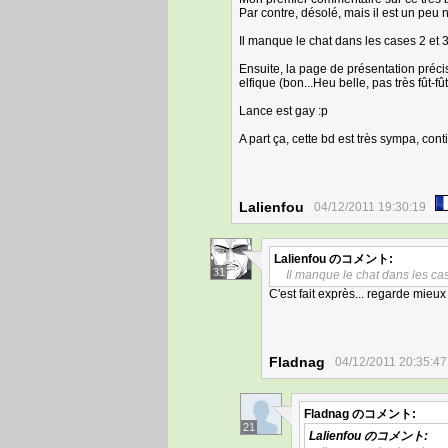
Par contre, désolé, mais il est un peu n
Il manque le chat dans les cases 2 et 
Ensuite, la page de présentation précis
elfique (bon...Heu belle, pas très fût-fû
Lance est gay :p
A part ça, cette bd est très sympa, co
Lalienfou
04/12/2011 19:30:19
Lalienfou
のコメント:
31
Il manque le chat dans les cas
C'est fait exprès... regarde mieux
Fladnag
04/12/2011 20:35:47
Fladnag
のコメント:
21
Lalienfou
のコメント: