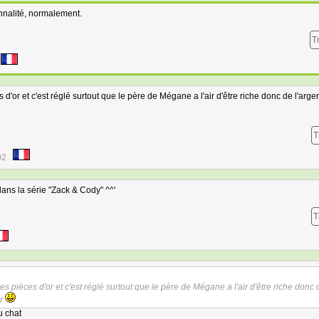
nnalité, normalement.
T
'or et c'est réglé surtout que le père de Mégane a l'air d'être riche donc de l'argen
T
02
ns la série "Zack & Cody" ^^'
T
 pièces d'or et c'est réglé surtout que le père de Mégane a l'air d'être riche donc 
er
u chat