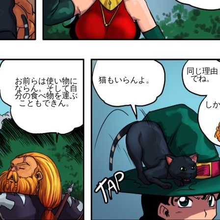
同じ理由
でね。
猫もいらんよ。
お前らは使い物に
ならん。そして自
分の食べ物を運ぶ
こともできん。
し