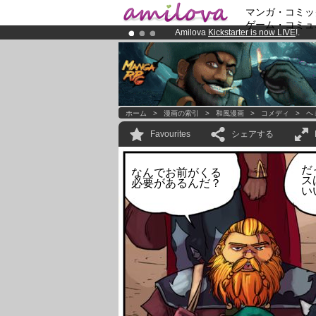
マンガ・コミッ
ゲーム・コミュ
Amilova
Kickstarter is now LIVE
!.
Already 100000
members
and 1000
Premium membership from
3.95 eur
ホーム
>
漫画の索引
>
和風漫画
>
コメディ
>
ヘ
Favourites
シェアする
だ
なんでお前がくる
ス
必要があるんだ？
い