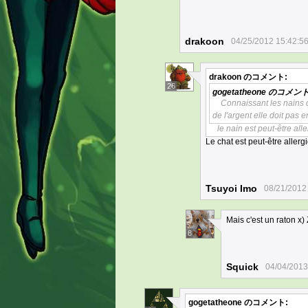
drakoon
04/25/2012 15:42:5
drakoon
のコメント:
26
gogetatheone
のコメント
Connaissant les nains q
de l'argent elle doit pas
le nain est peut-être all
Le chat est peut-être allerg
Tsuyoi Imo
08/21/2012
Mais c'est un raton x) 
8
Squick
04/04/2013
gogetatheone
のコメント: