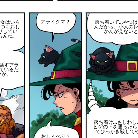
アライグマ？
の女はいら
落ち着いて…やつは
いつもおし
んだから。小人の
りしてい
かんがえない
らんね。
話すアラ
ているだ
いか。
落ち着け…もしわし
ヒゲの下を通ったら
でひっかき殺して
おしゃべり？