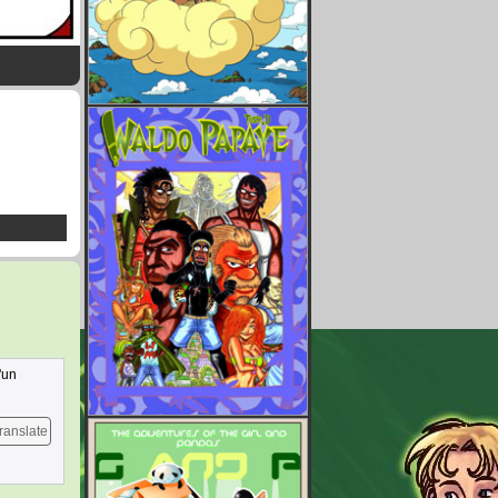
'un
ranslate