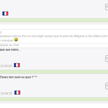
T
6
:
uelques pièces d'or et c'est réglé surtout que le père de Mégane a l'air d'être rich
 en manquer
ergique au chat
ique aux nains...
T
 15:56:00
Z'avez rien suivi ou quoi ? ^^
T
 23:06:35