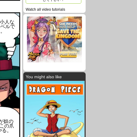
Watch all video tutorials
小人な
レベルで
と。
You might also like
が奴の
この爪
やる。