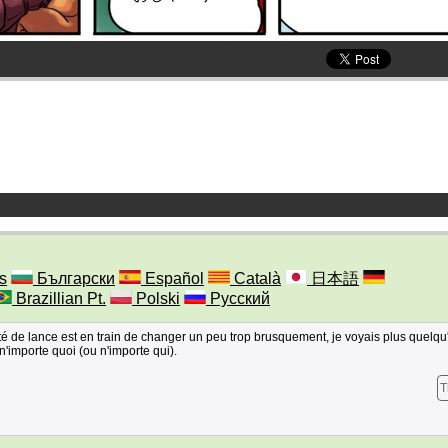
s
Български
Español
Català
日本語
Brazillian Pt.
Polski
Русский
té de lance est en train de changer un peu trop brusquement, je voyais plus quelqu
n'importe quoi (ou n'importe qui).
T