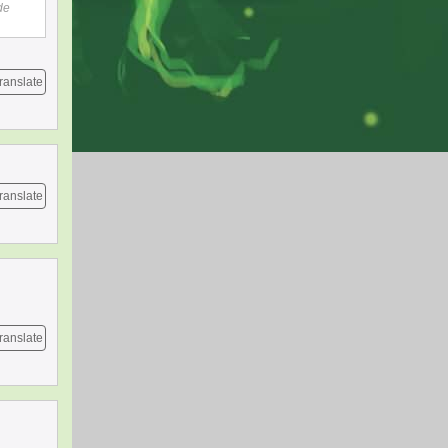
de
ranslate
ranslate
ranslate