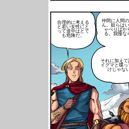
仲間に人間
合理的に考える
ん。奴らは
と若い女性にと
ゃべりばか
って道中はとて
る。我慢な
も危険だ。
それに加えて
イグマと喋っ
けじゃな