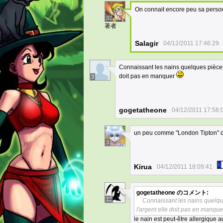
On connait encore peu sa perso
32
著者
Salagir
04/12/2011 17:46:29
Connaissant les nains quelques pièces d
doit pas en manquer
3
gogetatheone
04/12/2011 17:58:
un peu comme "London Tipton" da
3
Kirua
04/12/2011 18:09:41
gogetatheone
のコメント:
12
Connaissant les nains quelques
l'argent elle doit pas en manqu
le nain est peut-être allergique a