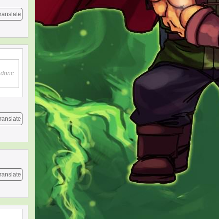
ranslate
e donc
ranslate
ranslate