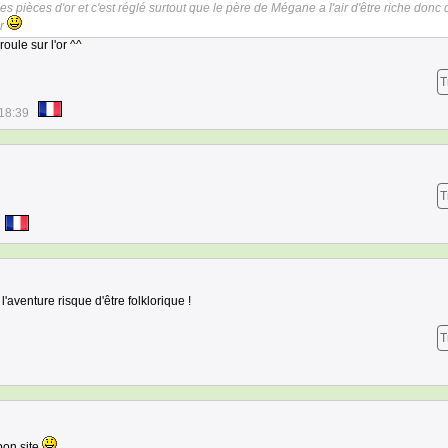
 pièces d'or et c'est réglé surtout que le père de Mégane a l'air d'être riche donc 
er
oule sur l'or ^^
T
18:39
T
l'aventure risque d'être folklorique !
T
bon site