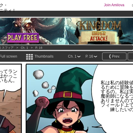
ク・
Join Amilova
ニティ！
comics & mangas!
.
os
per month !
Get membership now
ミスフィア
>
Ch. 1
>
P. 16
Full screen
Thumbnails
Ch. 1
P. 16
Prev.
ってラン
はかっこ
いもん。
私は私の経験
るために冒険
するの。私は
魔術師になる
ありませんの
フィールド上
練したい