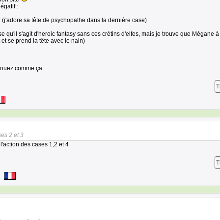
égatif :
3 (j'adore sa tête de psychopathe dans la dernière case)
e qu'il s'agit d'heroic fantasy sans ces crétins d'elfes, mais je trouve que Mégane à
t et se prend la tête avec le nain)
ntinuez comme ça
T
es 2 et 3
 l'action des cases 1,2 et 4
T