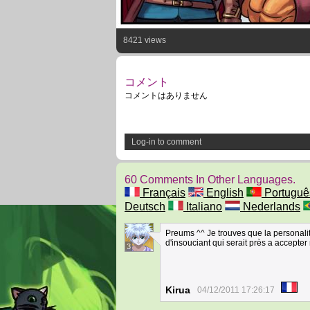
8421 views
コメント
コメントはありません
Log-in to comment
60 Comments In Other Languages.
Français
English
Portuguê
Deutsch
Italiano
Nederlands
Preums ^^ Je trouves que la personali
d'insouciant qui serait près a accepter 
3
Kirua
04/12/2011 17:26:17