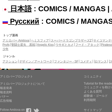
日本語
: COMICS / MANGAS 
Русский
: COMICS / MANGA
トップ漫画
アミロバー Amilova
ヘミスフィア
スーパードラゴンブラザーズZ
サイコマンテ
Profs
聖闘士星矢 黒戦
Angelic Kiss
ウサギとカメ
フード・アタック
Pirate
少年
ジャンル
アクション
デザイン／アートワーク
ファンタジー - SF
コメディ
ロマンス
アミロバープロジェクト
コミュニティ
Tutorial for the reade
アミロバープロジェクトについて
コミュニティを助け
報道発表
よくある質問
報道資料
経験値・ゴールド
バナー
利用期間
広告情報
Follow Amilova on
サイトマップ