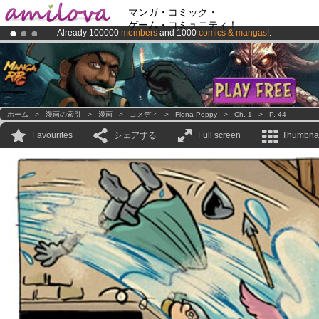
マンガ・コミック・
ゲーム・コミュニティ！
Already 100000
members
and 1000
comics & mangas!
.
Premium membership from
3.95 euros
per month !
Get membership
Amilova
Kickstarter is now LIVE
!.
ホーム
>
漫画の索引
>
漫画
>
コメディ
>
Fiona Poppy
>
Ch. 1
>
P. 44
Favourites
シェアする
Full screen
Thumbnai