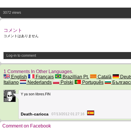
3072 views
コメント
コメントはありません
Log-in to comment
1 Comments In Other Languages.
English
Français
Brazillian Pt.
Català
Deut
Italiano
Nederlands
Polski
Português
Българс
Y ya son libres.FIN
30
Death-carioca
07/13/2012 01:27:16
Comment on Facebook