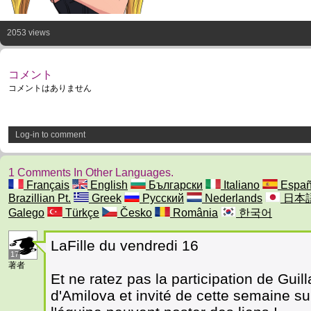
2053 views
コメント
コメントはありません
Log-in to comment
1 Comments In Other Languages.
Français
English
Български
Italiano
Españ
Brazillian Pt.
Greek
Русский
Nederlands
日本
Galego
Türkçe
Česko
România
한국어
LaFille du vendredi 16
17
著者
Et ne ratez pas la participation de Gu
d'Amilova et invité de cette semaine s