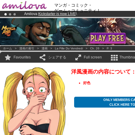
マンガ・コミック・
ゲーム・コミュニティ！
Amilova
Kickstarter is now LIVE
!.
Already 100000
members
and 1000
comics & mangas!
.
Premium membership from
3.95 euros
per month !
Get membership
ホーム
>
漫画の索引
>
漫画
>
La Fille Du Vendredi
>
Ch. 26
>
P. 3
Favourites
シェアする
Full screen
Thumbnai
洋風漫画の内容について
好色
ONLY MEMBERS CA
CLICK HERE T