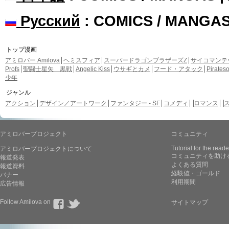
Русский
: COMICS / MANGA
トップ漫画
アミロバー Amilova
ヘミスフィア
スーパードラゴンブラザーズZ
サイコマンテ
Profs
聖闘士星矢 黒戦
Angelic Kiss
ウサギとカメ
フード・アタック
Pirate
少年
ジャンル
アクション
デザイン／アートワーク
ファンタジー - SF
コメディ
ロマンス
アミロバープロジェクト
コミュニティ
Tutorial for the reade
アミロバープロジェクトについて
コミュニティを助け
報道発表
よくある質問
報道資料
経験値・ゴールド
バナー
利用期間
広告情報
Follow Amilova on
サイトマップ