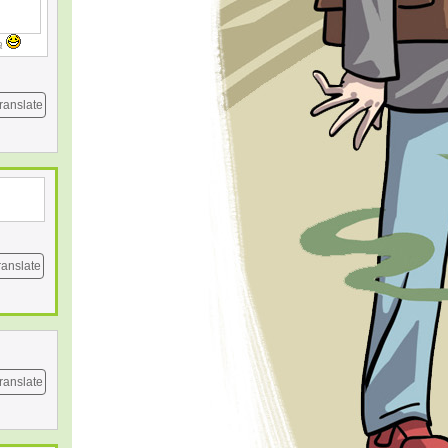
da
ranslate
ranslate
ranslate