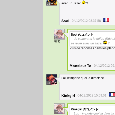
avec un Tazer
?
15
Sool
04/12/2012 08:37:58
Sool
のコメント:
32
Je comprend le délire d'idéali
著者
se rêver avec un Tazer
?
Plus de réponses dans les planc
Monsieur To
04/12/2012 09
Lol, n'importe quoi la directrice.
31
Kinkgirl
04/13/2012 15:59:01
Kinkgirl
のコメント:
32
Lol, n'importe quoi la directric