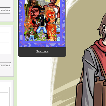
ranslate
See more
ranslate