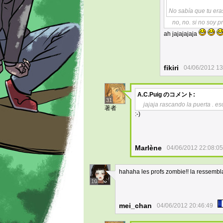
No sabía que tu era
no, no. si no soy 
ah jajajajaja
fikiri
04/06/2012 13
A.C.Puig
のコメント:
31
jajaja rascando la puerta . 
著者
:-)
Marlène
04/06/2012 22:08:05
hahaha les profs zombie!! la ressembla
10
mei_chan
04/06/2012 20:46:49