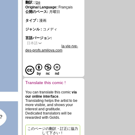
翻訳 :
tze
Original Language:
Français
公開のペース:
月曜日
タイプ :
漫画
ジャンル :
コメディ
言語バージョン:
日本語
la-vie-rve-
des-profs.amilova.com
by
nc
nd
Translate this comic !
You can translate this comic
via
our online interface
.
Translating helps the artist to be
more visible, and shows your
interest and gratitude.
Dedicated translators will be
？
rewarded with Golds.
このページの翻訳・訂正に協力
して下さい！