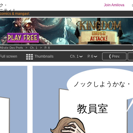
ク・
Join Amilova
ニティ！
comics & mangas!
.
os
per month !
Get membership now
 Rêvée Des Profs
>
Ch. 1
>
P. 6
Full screen
Thumbnails
Ch. 1
P. 6
Prev.
ノックしようかな・
教員室