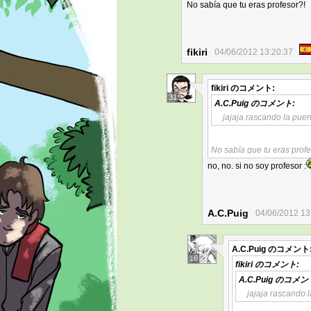
No sabía que tu eras profesor?!
fikiri
04/06/2012 13:20:37
fikiri
のコメント:
31
A.C.Puig
のコメント:
jajaja rascando la puerta
No sabía que tu eras profe
no, no. si no soy profesor :
A.C.Puig
04/06/2012 13
A.C.Puig
のコメント
16
fikiri
のコメント:
A.C.Puig
のコメン
jajaja rascando l