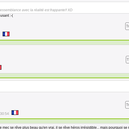
ressemblance avec la réalité est frappante!! XD
usant :-(
T
T
T
:30:54
le mec se rêve plus beau qu'en vrai, il se rêve héros irrésistible... mais pourquoi se 