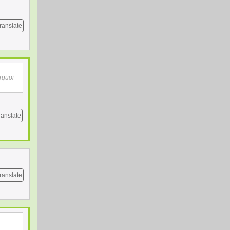
ranslate
urquoi
ranslate
ranslate