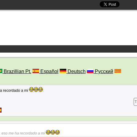
Brazillian Pt.
Español
Deutsch
Русский
ha recordado a mi
T
:. eso me ha recordado a mi