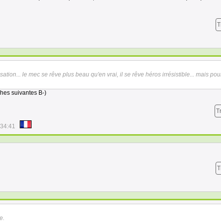
T
sation... le mec se rêve plus beau qu'en vrai, il se rêve héros irrésistible... mais po
hes suivantes B-)
T
:34:41
T
e.