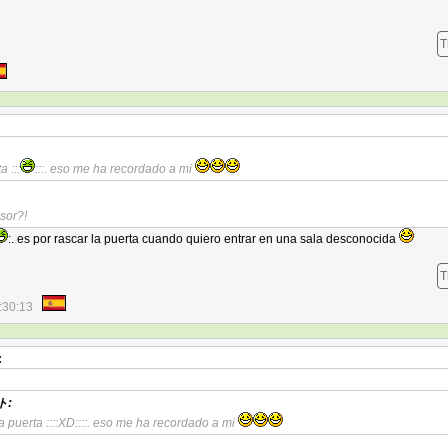
T
 :::
:::. eso me ha recordado a mi
sor?!
:. es por rascar la puerta cuando quiero entrar en una sala desconocida
T
:30:13
:
ト:
a puerta ::::XD::::. eso me ha recordado a mi