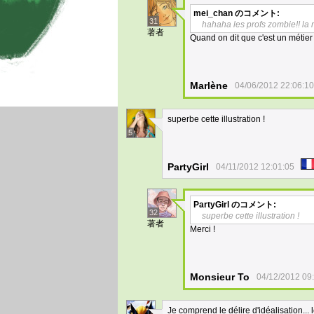
mei_chan
のコメント:
31
hahaha les profs zombie!! la 
著者
Quand on dit que c'est un métier 
Marlène
04/06/2012 22:06:10
superbe cette illustration !
5
PartyGirl
04/11/2012 12:01:05
PartyGirl
のコメント:
32
superbe cette illustration !
著者
Merci !
Monsieur To
04/12/2012 09
Je comprend le délire d'idéalisation... 