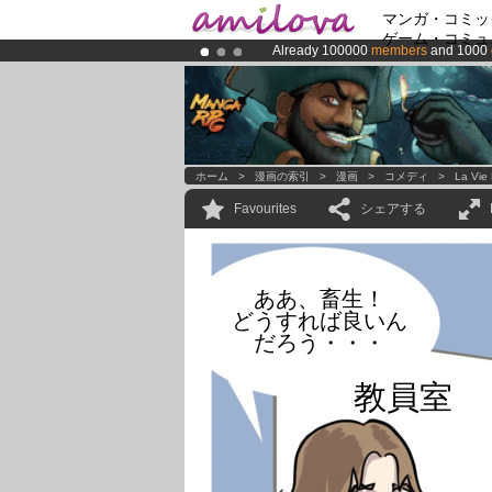
マンガ・コミッ
ゲーム・コミュ
Already 100000
members
and 1000
Premium membership from
3.95 eur
Amilova
Kickstarter is now LIVE
!.
ホーム
>
漫画の索引
>
漫画
>
コメディ
>
La Vie
Favourites
シェアする
ああ、畜生！
どうすれば良いん
だろう・・・
教員室