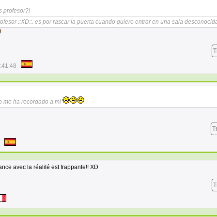
s profesor?!
profesor ::XD::. es por rascar la puerta cuando quiero entrar en una sala desconoci
T
:41:48
eso me ha recordado a mi
T
nce avec la réalité est frappante!! XD
T