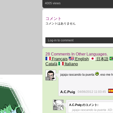
4005 views
コメント
コメントはありません
Log-in to comment
28 Comments In Other Languages.
Français
English
日本語
Català
Italiano
jajaja rascando la puerta
. eso me 
31
A.C.Puig
04/06/2012 11:03:45
A.C.Puig
のコメント:
16
jajaja rascando la puerta :XD