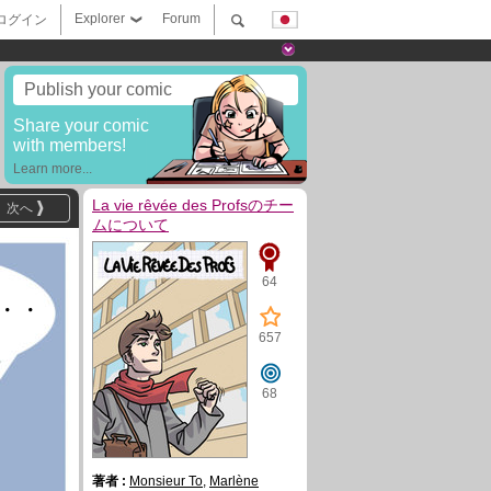
Explorer
Forum
ログイン
Publish your comic
Share your comic
with members!
Learn more...
La vie rêvée des Profsのチー
次へ
ムについて
64
・・
657
68
著者 :
Monsieur To
,
Marlène