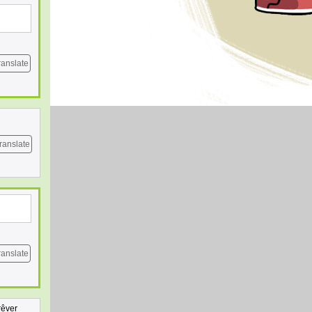
ranslate
ranslate
ranslate
rêver