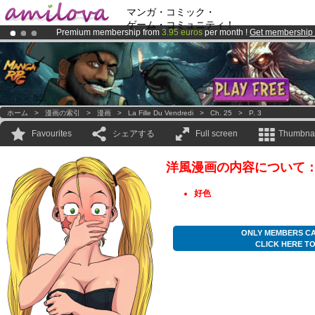
マンガ・コミック・
ゲーム・コミュニティ！
Premium membership from
3.95 euros
per month !
Get membership
Already 100000
members
and 1000
comics & mangas!
.
Amilova
Kickstarter is now LIVE
!.
ホーム
>
漫画の索引
>
漫画
>
La Fille Du Vendredi
>
Ch. 25
>
P. 3
Favourites
シェアする
Full screen
Thumbnai
洋風漫画の内容について
好色
ONLY MEMBERS CA
CLICK HERE T