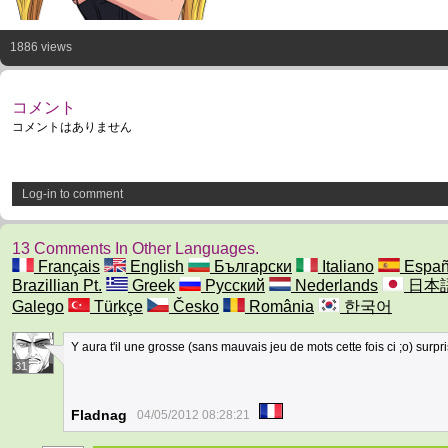
1886 views
コメント
コメントはありません
Log-in to comment
13 Comments In Other Languages.
Français
English
Български
Italiano
Españ
Brazillian Pt.
Greek
Русский
Nederlands
日本
Galego
Türkçe
Česko
România
한국어
Y aura t'il une grosse (sans mauvais jeu de mots cette fois ci ;o) sur
31
Fladnag
04/05/2012 08:28:21