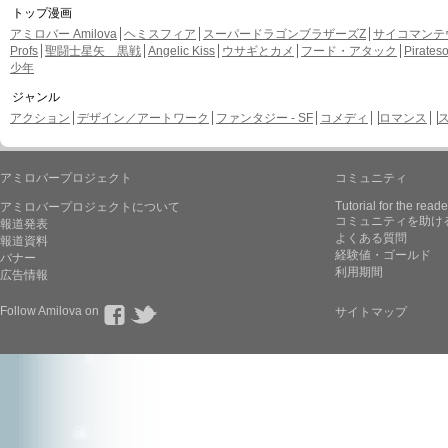
トップ漫画
アミロバー Amilova
ヘミスフィア
スーパードラゴンブラザーズZ
サイコマンテ
Profs
聖闘士星矢 黒戦
Angelic Kiss
ウサギとカメ
フード・アタック
Pirate
少年
ジャンル
アクション
デザイン／アートワーク
ファンタジー - SF
コメディ
ロマンス
アミロバープロジェクト
コミュニティ
Tutorial for the reade
アミロバープロジェクトについて
コミュニティを助け
報道発表
よくある質問
報道資料
経験値・ゴールド
バナー
利用期間
広告情報
Follow Amilova on
サイトマップ