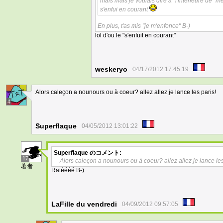
mais mais je voulais dire a "l'interieure de"
s'enfui en courant
En plus, t'as mis "je m'enfonce" B-)
lol d'ou le "s'enfuit en courant"
weskeryo
04/17/2012 17:45:19
Alors caleçon a nounours ou à coeur? allez allez je lance les paris!
4
Superflaque
04/05/2012 13:01:22
Superflaque
のコメント:
17
Alors caleçon a nounours ou à coeur? allez allez je lance les
著者
Ratéééé B-)
LaFille du vendredi
04/09/2012 09:57:05