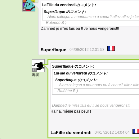
LaFille du vendredi
のコメント:
4
Superflaque
のコメント:
Alors caleçon a nounours ou à coeur? allez allez je lan
Ratéééé B-)
Damned je m'es fais eu !! Je nous vengerons!!!
Superflaque
04/09/2012 12:31:53
Superflaque
のコメント:
17
LaFille du vendredi
のコメント:
著者
Superflaque
のコメント:
Alors caleçon a nounours ou à coeur? allez allez
Ratéééé B-)
Damned je m'es fais eu !! Je nous vengerons!!!
Ha ha, même pas peur !
LaFille du vendredi
04/17/2012 14:04:04