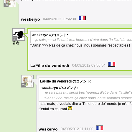
26
weskeryo
04/05/2012 11:56:30
weskeryo
のコメント:
17
je sais pas si il serait tres heureux d'etre dans "la fille" du ve
著者
"Dans" ??? Pas de ça chez nous, nous sommes respectables !
LaFille du vendredi
04/09/2012 09:56:54
LaFille du vendredi
のコメント:
26
weskeryo
のコメント:
je sais pas si il serait tres heureux d'etre dans "la fille"
"Dans" ??? Pas de ça chez nous, nous sommes respect
mais mais je voulais dire a "l'interieure de" merde je m'e
s'enfui en courant
weskeryo
04/09/2012 11:11:00