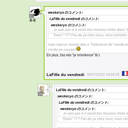
weskeryo
のコメント:
17
LaFille du vendredi
のコメント:
著者
weskeryo
のコメント:
je sais pas si il serait tres heureux d'etre dans "l
"Dans" ??? Pas de ça chez nous, nous sommes r
mais mais je voulais dire a "l'interieure de" merde
s'enfui en courant
En plus, t'as mis "je m'enfonce" B-)
LaFille du vendredi
04/17/2012 14:04:25
LaFille du vendredi
のコメント:
26
weskeryo
のコメント:
LaFille du vendredi
のコメント:
weskeryo
のコメント:
je sais pas si il serait tres heureux d'etre 
"Dans" ??? Pas de ça chez nous, nous so