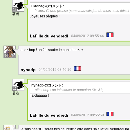
Fladnag
のコメント:
17
Y aura t'il une grosse (sans mauvais jeu de mots cette fois c
著者
Joyeuses pâques !
LaFille du vendredi
04/09/2012 09:55:44
allez hop ! on fait sauter le pantalon <. <
54
nynadp
04/05/2012 08:46:16
nynadp
のコメント:
17
allez hop ! on fait sauter le pantalon &lt;. &lt;
著者
Ta-daaaaa !
LaFille du vendredi
04/09/2012 09:55:59
je sais pas si il serait tres heureux d'etre dans "la fille" du vendredi lol