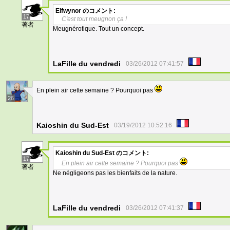
Elfwynor
のコメント:
17
C'est tout meugnon ça !
著者
Meugnérotique. Tout un concept.
LaFille du vendredi
03/26/2012 07:41:57
En plein air cette semaine ? Pourquoi pas
26
Kaioshin du Sud-Est
03/19/2012 10:52:16
Kaioshin du Sud-Est
のコメント:
17
En plein air cette semaine ? Pourquoi pas
著者
Ne négligeons pas les bienfaits de la nature.
LaFille du vendredi
03/26/2012 07:41:37