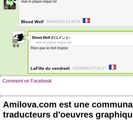
vive le pique-nique lol
46
Blood Wolf
03/19/2012 13:40:38
Blood Wolf
のコメント:
17
vive le pique-nique lol
著者
Rien que le mot inspire.
LaFille du vendredi
03/26/2012 07:41:17
Comment on Facebook
Amilova.com est une communauté
traducteurs d'oeuvres graphiqu