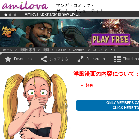
マンガ・コミック・
ゲーム・コミュニティ！
Amilova
Kickstarter is now LIVE
!.
Premium membership from
3.95 euros
per month !
Get membership
Already 100000
members
and 1000
comics & mangas!
.
ホーム
>
漫画の索引
>
漫画
>
La Fille Du Vendredi
>
Ch. 23
>
P. 1
Favourites
シェアする
Full screen
Thumbnai
洋風漫画の内容について
好色
ONLY MEMBERS CA
CLICK HERE T