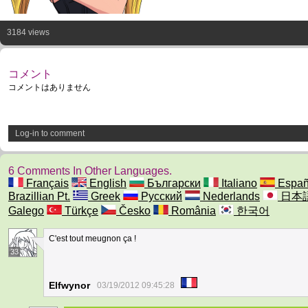
3184 views
コメント
コメントはありません
Log-in to comment
6 Comments In Other Languages.
Français
English
Български
Italiano
Españ
Brazillian Pt.
Greek
Русский
Nederlands
日本
Galego
Türkçe
Česko
România
한국어
C'est tout meugnon ça !
33
Elfwynor
03/19/2012 09:45:28