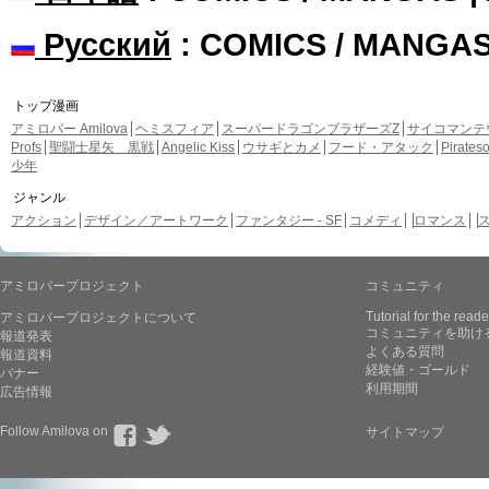
Русский
: COMICS / MANGA
トップ漫画
アミロバー Amilova
ヘミスフィア
スーパードラゴンブラザーズZ
サイコマンテ
Profs
聖闘士星矢 黒戦
Angelic Kiss
ウサギとカメ
フード・アタック
Pirate
少年
ジャンル
アクション
デザイン／アートワーク
ファンタジー - SF
コメディ
ロマンス
アミロバープロジェクト
コミュニティ
Tutorial for the reade
アミロバープロジェクトについて
コミュニティを助け
報道発表
よくある質問
報道資料
経験値・ゴールド
バナー
利用期間
広告情報
Follow Amilova on
サイトマップ