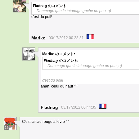
Fladnag
のコメント:
35
Dommage que le tatouage gache un peu ;o)
c'est du poil!
Mariko
03/17/2012 00:28:31
Mariko
のコメント:
31
Fladnag
のコメント:
Dommage que le tatouage gache un peu ;o)
c'est du poil!
ahah, celui du haut ^^
Fladnag
03/17/2012 00:44:35
C'est fait au rouge à lèvre ^^
25