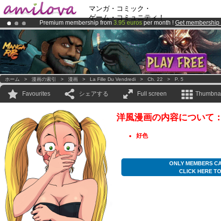
マンガ・コミック・
ゲーム・コミュニティ！
Premium membership from
3.95 euros
per month !
Get membership
Amilova
Kickstarter is now LIVE
!.
Already 100000
members
and 1000
comics & mangas!
.
ホーム
>
漫画の索引
>
漫画
>
La Fille Du Vendredi
>
Ch. 22
>
P. 5
Favourites
シェアする
Full screen
Thumbnai
洋風漫画の内容について
好色
ONLY MEMBERS CA
CLICK HERE T