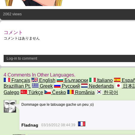
2062 views
コメント
コメントはありません
Log-in to comment
4 Comments In Other Languages.
Français
English
Български
Italiano
Españ
Brazillian Pt.
Greek
Русский
Nederlands
日本
Galego
Türkçe
Česko
România
한국어
Dommage que le tatouage gache un peu ;o)
31
Fladnag
03/16/2012 08:44:39