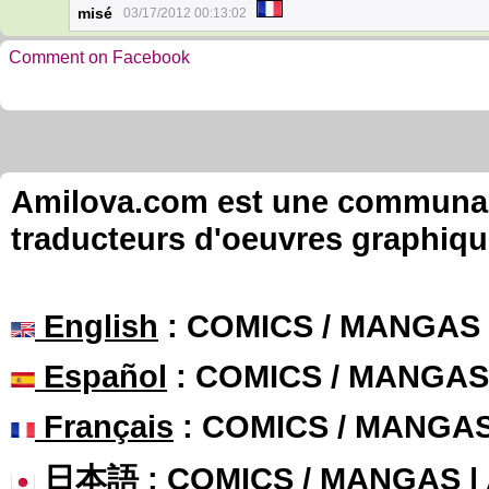
misé
03/17/2012 00:13:02
Comment on Facebook
Amilova.com est une communauté
traducteurs d'oeuvres graphiqu
English
: COMICS / MANGAS
Español
: COMICS / MANGAS
Français
: COMICS / MANGA
日本語
: COMICS / MANGAS 