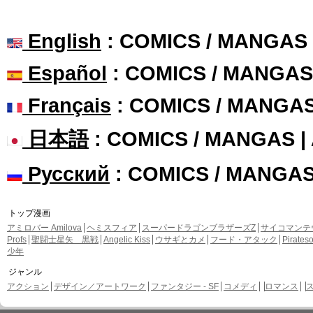
English
: COMICS / MANGAS
Español
: COMICS / MANGAS
Français
: COMICS / MANGA
日本語
: COMICS / MANGAS 
Русский
: COMICS / MANGA
トップ漫画
アミロバー Amilova
ヘミスフィア
スーパードラゴンブラザーズZ
サイコマンテ
Profs
聖闘士星矢 黒戦
Angelic Kiss
ウサギとカメ
フード・アタック
Pirate
少年
ジャンル
アクション
デザイン／アートワーク
ファンタジー - SF
コメディ
ロマンス