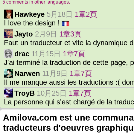
5 comments in other languages.
Hawkeye
5月18日
1章2頁
I love the design !
Jayto
2月9日
1章3頁
Faut un traducteur et vite la dynamique 
drac
11月15日
1章7頁
J'ai terminé la traduction de cette page, 
Narwen
11月9日
1章7頁
Il me manque aussi les traductions :( d
TroyB
10月25日
1章7頁
La personne qui s'est chargé de la traduc
Amilova.com est une communauté
traducteurs d'oeuvres graphiqu