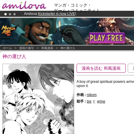
マンガ・コミック・
ゲーム・コミュニティ！
Amilova
Kickstarter is now LIVE
!.
Already 100000
members
and 1000
comics & mangas!
.
Premium membership from
3.95 euros
per month !
Get membership
ホーム
>
漫画の索引
>
和風漫画
>
神の運び人
神の運び人
漫画を読む 和風漫画
A boy of great spiritual powers arri
upon it.
作画 :
nikom
助手 :
tze
と
grine