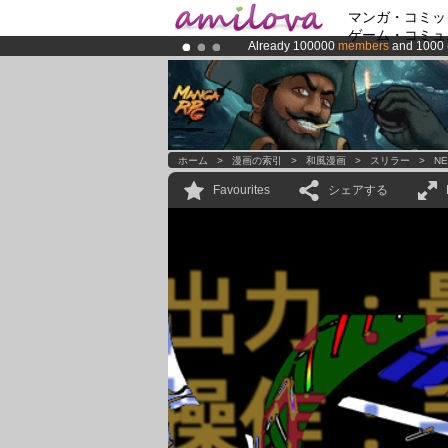
マンガ・コミッ
ゲーム・コミュ
Already 100000
members
and 1000
Premium membership from
3.95 eur
Amilova
Kickstarter is now LIVE
!.
ホーム
>
漫画の索引
>
和風漫画
>
スリラー
>
NE
Favourites
シェアする