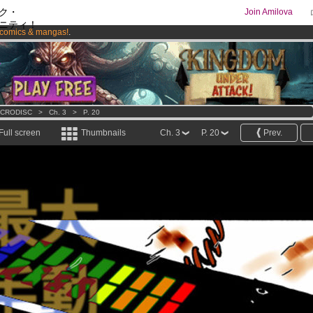
ク・
Join Amilova
ニティ！
comics & mangas!
.
os
per month !
Get membership now
CRODISC
>
Ch. 3
>
P. 20
Full screen
Thumbnails
Ch. 3
P. 20
Prev.