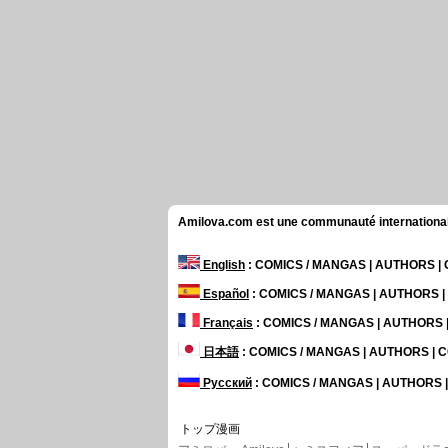
Amilova.com est une communauté internationale 
English
: COMICS / MANGAS | AUTHORS 
Español
: COMICS / MANGAS | AUTHORS 
Français
: COMICS / MANGAS | AUTHORS
日本語
: COMICS / MANGAS | AUTHORS |
Русский
: COMICS / MANGAS | AUTHORS
トップ漫画