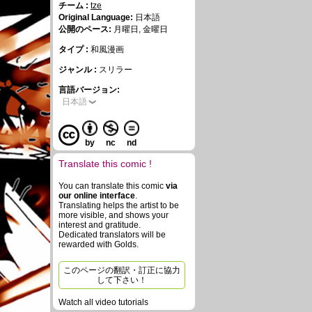
チーム :
tze
Original Language:
日本語
公開のペース:
月曜日, 金曜日
タイプ :
和風漫画
ジャンル :
スリラー
言語バージョン:
日本語
by
nc
nd
Translate this comic !
You can translate this comic
via
our online interface
.
Translating helps the artist to be
more visible, and shows your
interest and gratitude.
Dedicated translators will be
rewarded with Golds.
このページの翻訳・訂正に協力
して下さい！
Watch all video tutorials