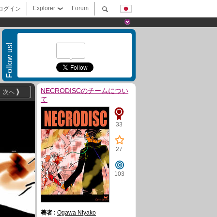
Explorer
Forum
ログイン
Follow us!
NECRODISCのチームについ
次へ
て
33
27
103
著者 :
Ogawa Niyako