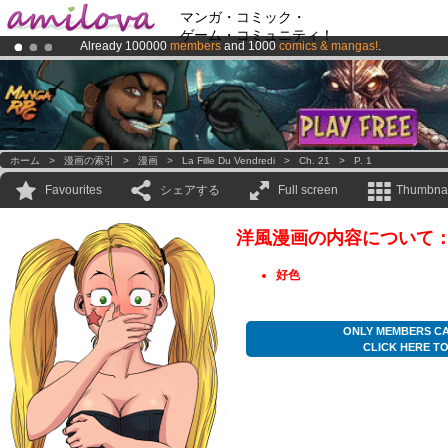
マンガ・コミック・
ゲーム・コミュニティ！
Already 100000
members
and 1000
comics & mangas!
.
Amilova
Kickstarter is now LIVE
!.
Premium membership from
3.95 euros
per month !
Get membership
ホーム
>
漫画の索引
>
漫画
>
La Fille Du Vendredi
>
Ch. 21
>
P. 1
Favourites
シェアする
Full screen
Thumbnai
洋風漫画の内容について
好色
ONLY MEMBERS CA
CLICK HERE T