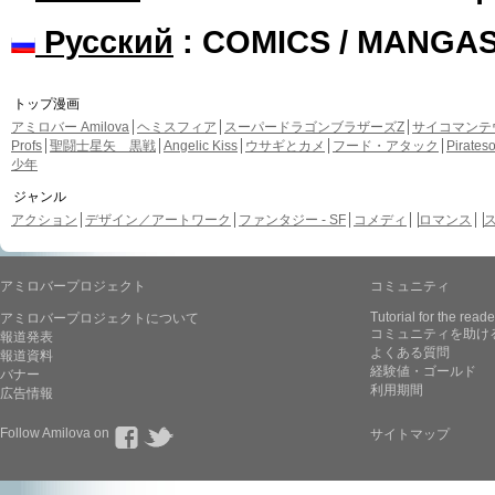
Русский
: COMICS / MANGA
トップ漫画
アミロバー Amilova
ヘミスフィア
スーパードラゴンブラザーズZ
サイコマンテ
Profs
聖闘士星矢 黒戦
Angelic Kiss
ウサギとカメ
フード・アタック
Pirate
少年
ジャンル
アクション
デザイン／アートワーク
ファンタジー - SF
コメディ
ロマンス
アミロバープロジェクト
コミュニティ
Tutorial for the reade
アミロバープロジェクトについて
コミュニティを助け
報道発表
よくある質問
報道資料
経験値・ゴールド
バナー
利用期間
広告情報
Follow Amilova on
サイトマップ