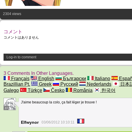
2304 views
コメント
コメントはありません
Log-in to comment
3 Comments In Other Languages.
Français
English
Български
Italiano
Españ
Brazillian Pt.
Greek
Русский
Nederlands
日本
Galego
Türkçe
Česko
România
한국어
J'aime beaucoup la colo, ça fait léger je trouve !
33
Elfwynor
03/06/2012 10:10:11