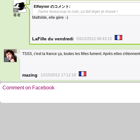
Elfwynor
のコメント:
17
J'aime beaucoup la colo, ça fait léger je trouve !
著者
Mathilde, elle gère :-)
LaFille du vendredi
03/12/2012 08:43:15
TSSS, c'est la france ça, toutes les filles fument. Après elles s'étonnen
23
mazing
12/15/2012 17:12:19
Comment on Facebook