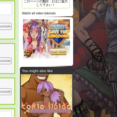
このページの翻訳・訂正に協力
して下さい！
Watch all video tutorials
ranslate
ranslate
You might also like
ranslate