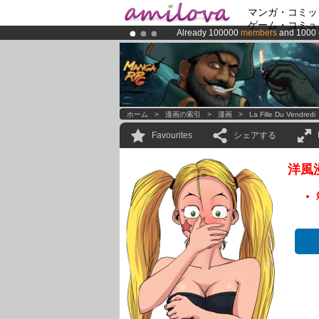
マンガ・コミッ
ゲーム・コミュ
Already 100000
members
and 1000
Amilova
Kickstarter is now LIVE
!.
Premium membership from
3.95 eur
ホーム
>
漫画の索引
>
漫画
>
La Fille Du Vendredi
Favourites
シェアする
洋風