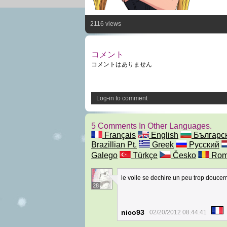
2116 views
コメント
コメントはありません
Log-in to comment
5 Comments In Other Languages.
Français
English
Българс
Brazillian Pt.
Greek
Русский
Galego
Türkçe
Česko
Rom
le voile se dechire un peu trop douce
28
nico93
02/20/2012 08:44:41