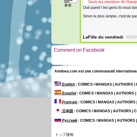
17
Seuls les membres de l'équip
著者
Oué pareil ! les gens ils nous l
Sinon le plus simple, c'est de p
LaFille du vendredi
02/20
Comment on Facebook
Amilova.com est une communauté internationale 
English
: COMICS / MANGAS | AUTHORS 
Español
: COMICS / MANGAS | AUTHORS 
Français
: COMICS / MANGAS | AUTHORS
日本語
: COMICS / MANGAS | AUTHORS |
Русский
: COMICS / MANGAS | AUTHORS
トップ漫画