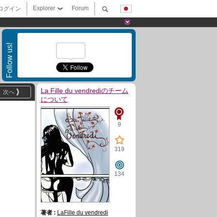
Explorer
Forum
ログイン
Follow us!
La Fille du vendrediのチーム
次へ
について
9
319
134
著者 :
LaFille du vendredi