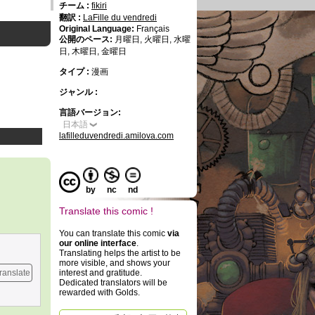
チーム :
fikiri
翻訳 :
LaFille du vendredi
Original Language:
Français
公開のペース:
月曜日, 火曜日, 水曜
日, 木曜日, 金曜日
タイプ :
漫画
ジャンル :
言語バージョン:
日本語
lafilleduvendredi.amilova.com
by
nc
nd
Translate this comic !
You can translate this comic
via
our online interface
.
Translating helps the artist to be
more visible, and shows your
ranslate
interest and gratitude.
Dedicated translators will be
rewarded with Golds.