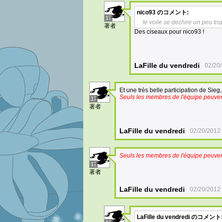
nico93
のコメント:
17
le voile se dechire un peu t
著者
Des ciseaux pour nico93 !
LaFille du vendredi
02/20
Et une très belle participation de Sieg,
Seuls les membres de l'équipe peuvent
17
著者
LaFille du vendredi
02/20/2012
Seuls les membres de l'équipe peuvent
17
著者
LaFille du vendredi
02/20/2012
LaFille du vendredi
のコメント