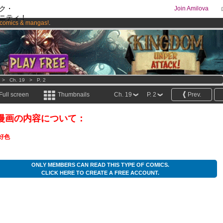
ク・
Join Amilova
ニティ！
comics & mangas!
.
os
per month !
Get membership now
>
Ch. 19
>
P. 2
Full screen
Thumbnails
Ch. 19
P. 2
Prev.
漫画の内容について：
好色
ONLY MEMBERS CAN READ THIS TYPE OF COMICS.
CLICK HERE TO CREATE A FREE ACCOUNT.