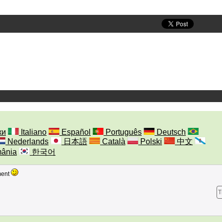
ки
Italiano
Español
Português
Deutsch
Nederlands
日本語
Català
Polski
中文
ânia
한국어
ment
T