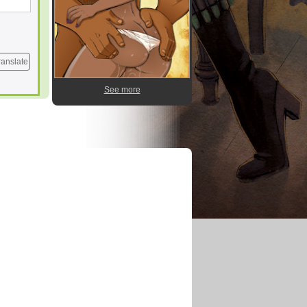
ranslate
See more