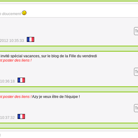
rop doucement
T
/2012 10:35:33
 invité spécial vacances, sur le blog de la Fille du vendredi
 poster des liens !
T
 10:36:18
 poster des liens !
Azy je veux être de l'équipe !
T
 10:37:32
: