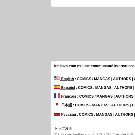
Amilova.com est une communauté internationale 
English
: COMICS / MANGAS | AUTHORS 
Español
: COMICS / MANGAS | AUTHORS 
Français
: COMICS / MANGAS | AUTHORS
日本語
: COMICS / MANGAS | AUTHORS |
Русский
: COMICS / MANGAS | AUTHORS
トップ漫画
アミロバー Amilova
ヘミスフィア
スーパードラ