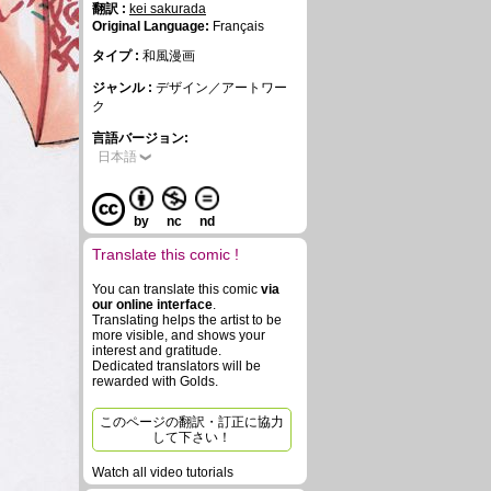
翻訳 :
kei sakurada
Original Language:
Français
タイプ :
和風漫画
ジャンル :
デザイン／アートワー
ク
言語バージョン:
日本語
by
nc
nd
Translate this comic !
You can translate this comic
via
our online interface
.
Translating helps the artist to be
more visible, and shows your
interest and gratitude.
Dedicated translators will be
rewarded with Golds.
このページの翻訳・訂正に協力
して下さい！
Watch all video tutorials