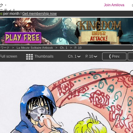
ク・
Join Amilova
ニティ！
os
per month !
Get membership now
comics & mangas!
.
トワーク
>
La Meute Solitaire Artbook
>
Ch. 1
>
P. 10
Full screen
Thumbnails
Ch. 1
P. 10
Prev.