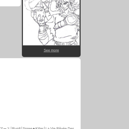
See more
アース
Run8
Spree★Killer
La Vie Rêvée Des