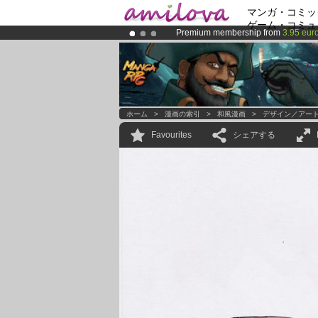
マンガ・コミッ
ゲーム・コミュ
Premium membership from
3.95 eur
Already 100000
members
and 1000
Amilova
Kickstarter is now LIVE
!.
ホーム
>
漫画の索引
>
和風漫画
>
デザイン／アー
Favourites
シェアする