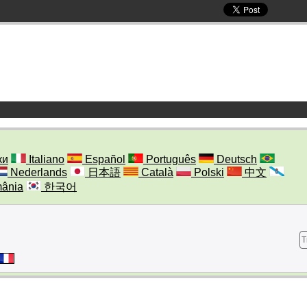
ки
Italiano
Español
Português
Deutsch
Nederlands
日本語
Català
Polski
中文
ânia
한국어
T