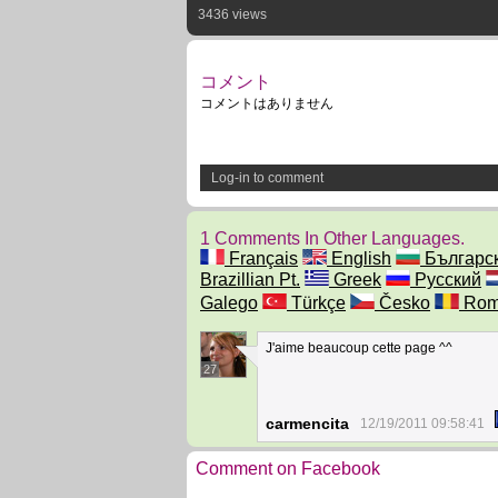
3436 views
コメント
コメントはありません
Log-in to comment
1 Comments In Other Languages.
Français
English
Българс
Brazillian Pt.
Greek
Русский
Galego
Türkçe
Česko
Rom
J'aime beaucoup cette page ^^
27
carmencita
12/19/2011 09:58:41
Comment on Facebook