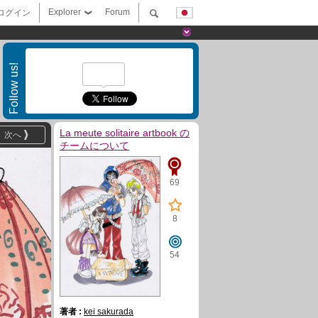
Explorer
Forum
ログイン
Follow us!
La meute solitaire artbook の
次へ
チームについて
69
8
54
著者 :
kei sakurada