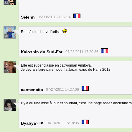
33
Selenn
05/09/2011 21:02:04
Rien à dire, bravo l'artiste
26
Kaioshin du Sud-Est
07/23/2011 17:20:36
Elle est super classe en cat woman Amilova.
Je devrais faire pareil pour la Japan expo de Paris 2012
27
carmencita
07/27/2011 14:27:06
Il y a eu une mise à jour et pourtant, c'est une page assez ancienne :s
36
Byabya~~♥
10/13/2011 15:18:35