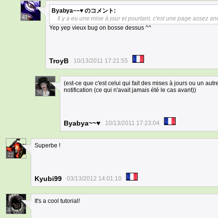
Byabya~~♥
のコメント:
41
Il y a eu une mise à jour et pourtant, c'est une page assez an
Yep yep vieux bug on bosse dessus ^^
TroyB
10/13/2011 17:21:55
(est-ce que c'est celui qui fait des mises à jours ou un autre
notification (ce qui n'avait jamais été le cas avant))
36
Byabya~~♥
10/13/2011 17:23:04
Superbe !
22
Kyubi99
03/13/2012 14:01:10
It's a cool tutorial!
4