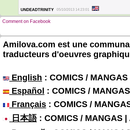
UNDEADTRINITY
05/10/2013 14:23:01
Comment on Facebook
Amilova.com est une communauté
traducteurs d'oeuvres graphiqu
English
: COMICS / MANGAS
Español
: COMICS / MANGAS
Français
: COMICS / MANGA
日本語
: COMICS / MANGAS 