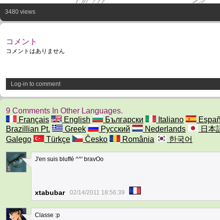
3480 views
コメント
コメントはありません
Log-in to comment
9 Comments In Other Languages.
Français
English
Български
Italiano
Españ
Brazillian Pt.
Greek
Русский
Nederlands
日本
Galego
Türkçe
Česko
România
한국어
J'en suis bluffé ^^' bravOo
1
xtabubar
02/14/2011 18:56:39
Classe :p