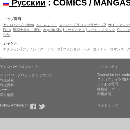
Русский
: COMICS / MANGA
トップ漫画
アミロバー Amilova
ヘミスフィア
スーパードラゴンブラザーズZ
サイコマンテ
Profs
聖闘士星矢 黒戦
Angelic Kiss
ウサギとカメ
フード・アタック
Pirate
少年
ジャンル
アクション
デザイン／アートワーク
ファンタジー - SF
コメディ
ロマンス
アミロバープロジェクト
コミュニティ
Tutorial for the reade
アミロバープロジェクトについて
コミュニティを助け
報道発表
よくある質問
報道資料
経験値・ゴールド
バナー
利用期間
広告情報
Follow Amilova on
サイトマップ