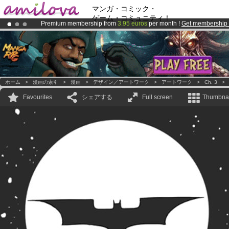
マンガ・コミック・
ゲーム・コミュニティ！
Premium membership from
3.95 euros
per month !
Get membership
Amilova
Kickstarter is now LIVE
!.
Already 100000
members
and 1000
comics & mangas!
.
ホーム
>
漫画の索引
>
漫画
>
デザイン／アートワーク
>
アートワーク
>
Ch. 3
Favourites
シェアする
Full screen
Thumbnai