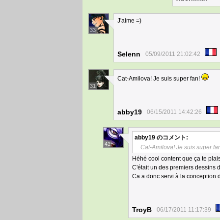
J'aime =)
33
Selenn
05/09/2011 21:02:42
Cat-Amilova! Je suis super fan!
31
abby19
06/15/2011 14:42:26
abby19
のコメント:
41
Cat-Amilova! Je suis super fa
Héhé cool content que ça te pla
C'était un des premiers dessins
Ca a donc servi à la conception
TroyB
06/17/2011 11:17:39