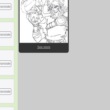
ranslate
ranslate
See more
ranslate
ranslate