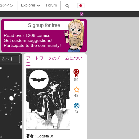
Explorer
Forum
ログイン
Signup for free
Read over 1208 comics
Get custom suggestions!
Participate to the community!
アートワークのチームについ
次へ
て
59
48
72
著者 :
Gogéta Jr