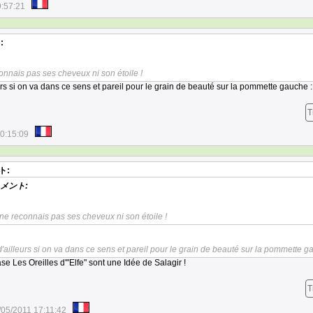
9:57:21
:
onnais pas ses cheveux ni son étoile !
eurs si on va dans ce sens et pareil pour le grain de beauté sur la pommette gauche 
T
0:15:09
ト:
メント:
 ne reconnais pas ses cheveux ni son étoile !
 d'ailleurs si on va dans ce sens et pareil pour le grain de beauté sur la pommette g
se Les Oreilles d'"Elfe" sont une Idée de Salagir !
T
/05/2011 17:11:42