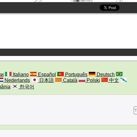
ки
Italiano
Español
Português
Deutsch
Nederlands
日本語
Català
Polski
中文
ânia
한국어
T