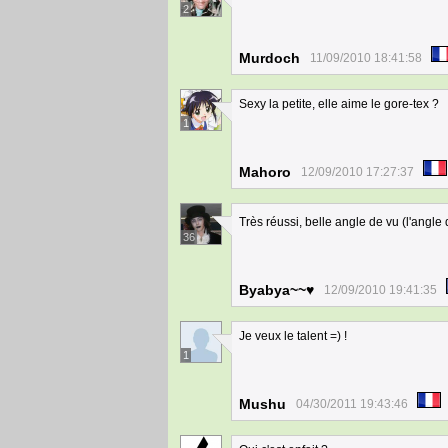
2
Murdoch
11/09/2010 18:41:58
Sexy la petite, elle aime le gore-tex ?
1
Mahoro
12/09/2010 17:27:37
Très réussi, belle angle de vu (l'angle
36
Byabya~~♥
12/09/2010 19:41:35
Je veux le talent =) !
1
Mushu
04/30/2011 19:43:46