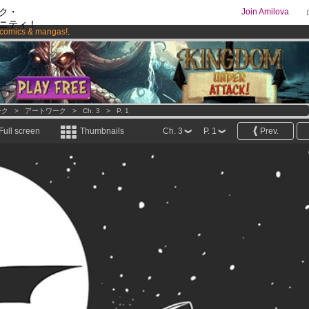
ク・
Join Amilova
ニティ！
comics & mangas!
.
os
per month !
Get membership now
ーク
>
アートワーク
>
Ch. 3
>
P. 1
Full screen
Thumbnails
Ch. 3
P. 1
Prev.