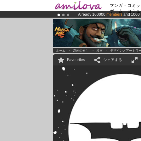
マンガ・コミッ
ゲーム・コミュ
Already 100000
members
and 1000
Amilova
Kickstarter is now LIVE
!.
Premium membership from
3.95 eur
ホーム
>
漫画の索引
>
漫画
>
デザイン／アートワ
Favourites
シェアする