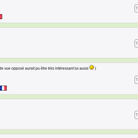
T
T
 de vue opposé aurait pu être très intéressant lui aussi
)
T
T