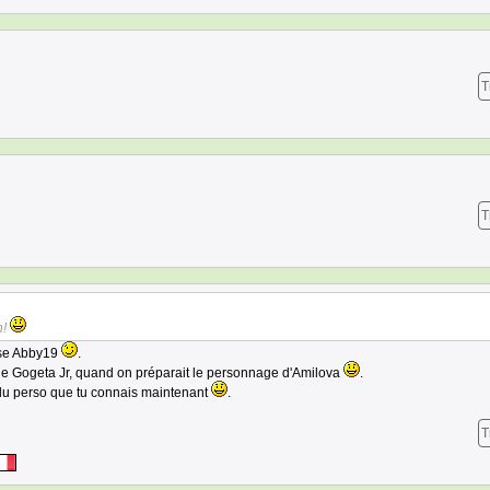
T
T
n!
ise Abby19
.
 de Gogeta Jr, quand on préparait le personnage d'Amilova
.
 du perso que tu connais maintenant
.
T