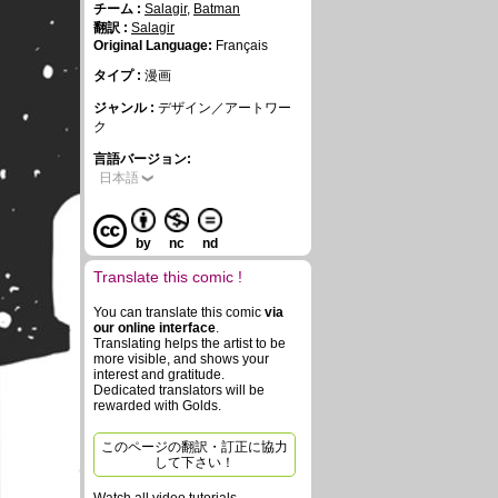
チーム :
Salagir
,
Batman
翻訳 :
Salagir
Original Language:
Français
タイプ :
漫画
ジャンル :
デザイン／アートワー
ク
言語バージョン:
日本語
by
nc
nd
Translate this comic !
You can translate this comic
via
our online interface
.
Translating helps the artist to be
more visible, and shows your
interest and gratitude.
Dedicated translators will be
rewarded with Golds.
このページの翻訳・訂正に協力
して下さい！