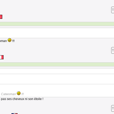
T
woman
!!!
T
en Catwoman
!!!
 pas ses cheveux ni son étoile !
T