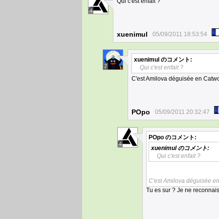
Qui c'est enfait ?
4
xuenimul
05/09/2011 18:53:54
xuenimul
のコメント:
2
Qui c'est enfait ?
C'est Amilova déguisée en Cat
POpo
05/09/2011 20:32:47
POpo
のコメント:
4
xuenimul
のコメント:
Qui c'est enfait ?
C'est Amilova déguisée 
Tu es sur ? Je ne reconnais