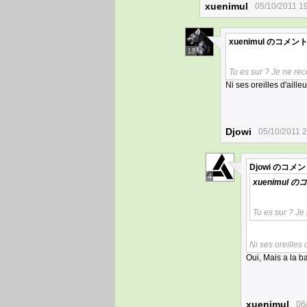
xuenimul
05/10/2011 1
xuenimul
のコメント
13
Tu es sur ? Je ne rec
Ni ses oreilles d'aill
Djowi
05/10/2011 2
Djowi
のコメン
4
xuenimul
のコ
Tu es sur ? Je
Ni ses oreilles
Oui, Mais a la ba
xuenimul
06