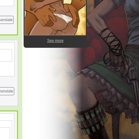
ranslate
See more
ranslate