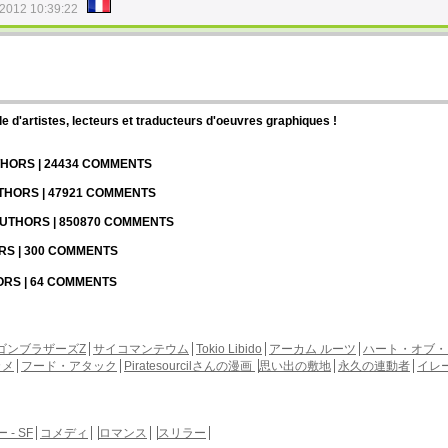
/2012 10:39:22
d'artistes, lecteurs et traducteurs d'oeuvres graphiques !
UTHORS | 24434 COMMENTS
UTHORS | 47921 COMMENTS
 AUTHORS | 850870 COMMENTS
ORS | 300 COMMENTS
HORS | 64 COMMENTS
ゴンブラザーズZ
サイコマンテウム
Tokio Libido
アーカム ルーツ
ハート・オブ・
カメ
フード・アタック
Piratesourcilさんの漫画
思い出の敷地
永久の連動者
イレ
- SF
コメディ
ロマンス
スリラー