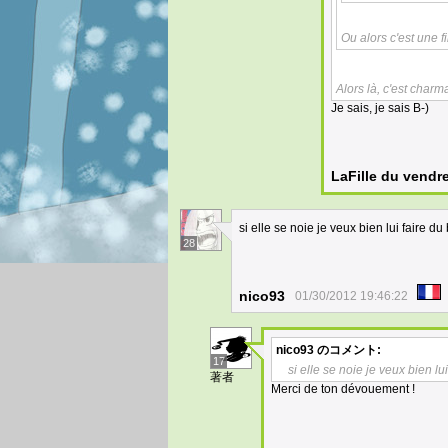
Ou alors c'est une f
Alors là, c'est charm
Je sais, je sais B-)
LaFille du vendr
si elle se noie je veux bien lui faire 
28
nico93
01/30/2012 19:46:22
nico93
のコメント:
17
si elle se noie je veux bien 
著者
Merci de ton dévouement !