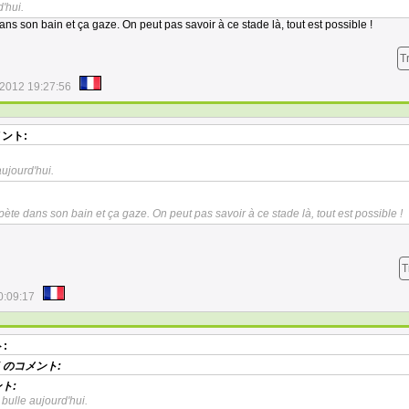
'hui.
dans son bain et ça gaze. On peut pas savoir à ce stade là, tout est possible !
T
/2012 19:27:56
ント:
aujourd'hui.
i pète dans son bain et ça gaze. On peut pas savoir à ce stade là, tout est possible !
T
0:09:17
:
のコメント:
ト:
 bulle aujourd'hui.