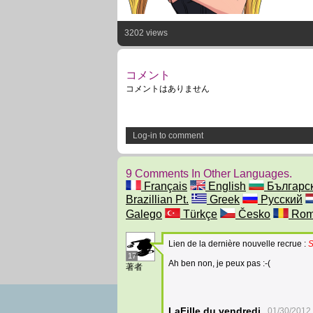
3202 views
コメント
コメントはありません
Log-in to comment
9 Comments In Other Languages.
Français
English
Българс
Brazillian Pt.
Greek
Русский
Galego
Türkçe
Česko
Rom
Lien de la dernière nouvelle recrue :
S
17
Ah ben non, je peux pas :-(
著者
LaFille du vendredi
01/30/2012