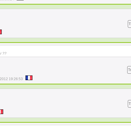
T
r ??
T
/2012 19:26:53
T