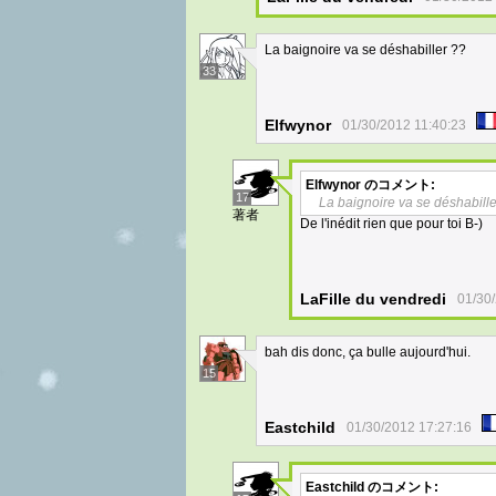
La baignoire va se déshabiller ??
33
Elfwynor
01/30/2012 11:40:23
Elfwynor
のコメント:
17
La baignoire va se déshabille
著者
De l'inédit rien que pour toi B-)
LaFille du vendredi
01/30
bah dis donc, ça bulle aujourd'hui.
15
Eastchild
01/30/2012 17:27:16
Eastchild
のコメント: