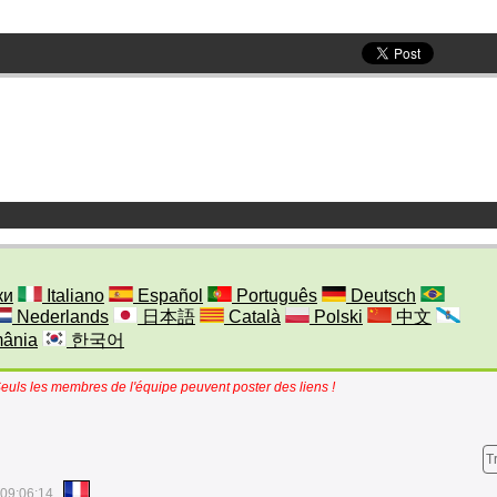
ки
Italiano
Español
Português
Deutsch
Nederlands
日本語
Català
Polski
中文
ânia
한국어
euls les membres de l'équipe peuvent poster des liens !
T
 09:06:14