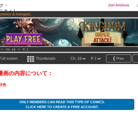
ク・
Join Amilova
ニティ！
comics & mangas!
.
os
per month !
Get membership now
>
Ch. 16
>
P. 1
Full screen
Thumbnails
Ch. 16
P. 1
Prev.
漫画の内容について：
好色
ONLY MEMBERS CAN READ THIS TYPE OF COMICS.
CLICK HERE TO CREATE A FREE ACCOUNT.