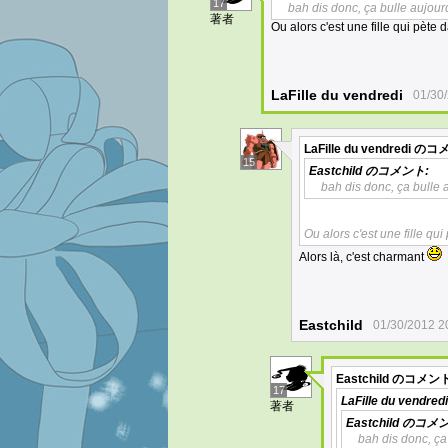
17
bah dis donc, ça bulle aujourd
著者
Ou alors c'est une fille qui pète 
LaFille du vendredi
01/30
LaFille du vendredi
のコメ
15
Eastchild
のコメント:
bah dis donc, ça bulle 
Ou alors c'est une fille qu
Alors là, c'est charmant
Eastchild
01/30/2012 2
Eastchild
のコメント
17
LaFille du vendredi
著者
Eastchild
のコメン
bah dis donc, ça