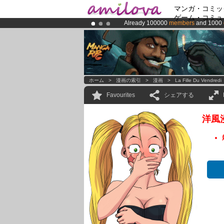
マンガ・コミッ
ゲーム・コミュ
Already 100000
members
and 1000
Premium membership from
3.95 eur
Amilova
Kickstarter is now LIVE
!.
ホーム
>
漫画の索引
>
漫画
>
La Fille Du Vendredi
Favourites
シェアする
洋風