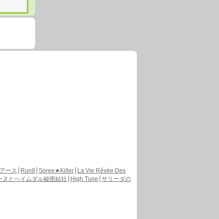
アース
Run8
Spree★Killer
La Vie Rêvée Des
ーヌとヘイムダル秘密結社
High Tune
サリーダの