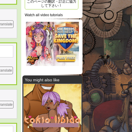
このページの翻訳・訂正に協力
して下さい！
Watch all video tutorials
ranslate
ranslate
You might also like
ranslate