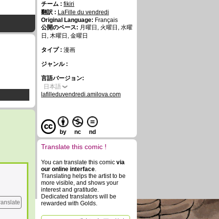
チーム :
fikiri
翻訳 :
LaFille du vendredi
Original Language:
Français
公開のペース:
月曜日, 火曜日, 水曜
日, 木曜日, 金曜日
タイプ :
漫画
ジャンル :
言語バージョン:
日本語
lafilleduvendredi.amilova.com
by
nc
nd
Translate this comic !
You can translate this comic
via
our online interface
.
Translating helps the artist to be
more visible, and shows your
interest and gratitude.
Dedicated translators will be
ranslate
rewarded with Golds.