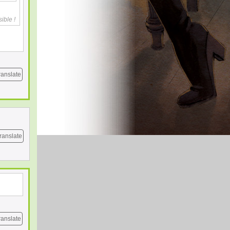
ible !
ranslate
ranslate
ranslate