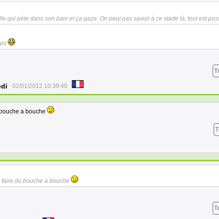
ille qui pète dans son bain et ça gaze. On peut pas savoir à ce stade là, tout est poss
ant
T
edi
02/01/2012 10:39:40
du bouche a bouche
T
lui faire du bouche a bouche
T