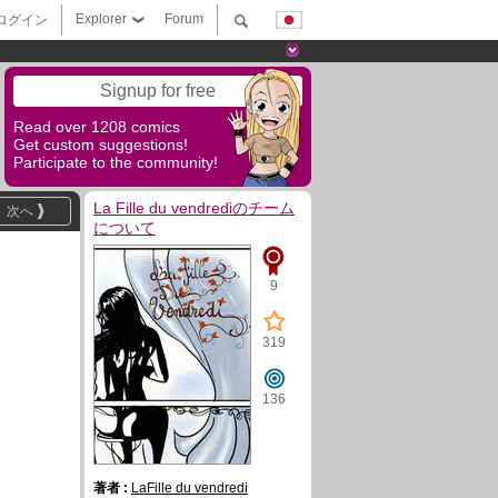
Explorer
Forum
ログイン
Signup for free
Read over 1208 comics
Get custom suggestions!
Participate to the community!
La Fille du vendrediのチーム
次へ
について
9
319
136
著者 :
LaFille du vendredi