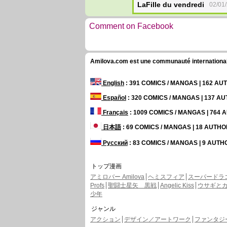
LaFille du vendredi
02/01
Comment on Facebook
Amilova.com est une communauté internationale 
English
: 391 COMICS / MANGAS | 162 A
Español
: 320 COMICS / MANGAS | 137 A
Français
: 1009 COMICS / MANGAS | 764
日本語
: 69 COMICS / MANGAS | 18 AUTH
Русский
: 83 COMICS / MANGAS | 9 AUT
トップ漫画
アミロバー Amilova
ヘミスフィア
スーパードラ
Profs
聖闘士星矢 黒戦
Angelic Kiss
ウサギと
少年
ジャンル
アクション
デザイン／アートワーク
ファンタジー 