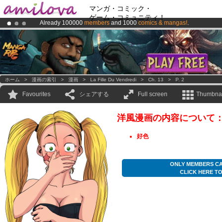
マンガ・コミック・
ゲーム・コミュニティ！
Already 100000
members
and 1000
comics & mangas!
.
Amilova
Kickstarter is now LIVE
!.
Premium membership from
3.95 euros
per month !
Get membership
ホーム
>
漫画の索引
>
漫画
>
La Fille Du Vendredi
>
Ch. 13
>
P. 2
Favourites
シェアする
Full screen
Thumbnai
洋風漫画の内容について
好色
ONLY MEMBERS CA
CLICK HERE T