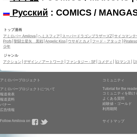
Русский
: COMICS / MANGA
トップ漫画
アミロバー Amilova
ヘミスフィア
スーパードラゴンブラザーズZ
サイコマンテ
Profs
聖闘士星矢 黒戦
Angelic Kiss
ウサギとカメ
フード・アタック
Pirate
少年
ジャンル
アクション
デザイン／アートワーク
ファンタジー - SF
コメディ
ロマンス
アミロバープロジェクト
コミュニティ
Tutorial for the reade
アミロバープロジェクトについて
コミュニティを助け
報道発表
よくある質問
報道資料
経験値・ゴールド
バナー
利用期間
広告情報
Follow Amilova on
サイトマップ