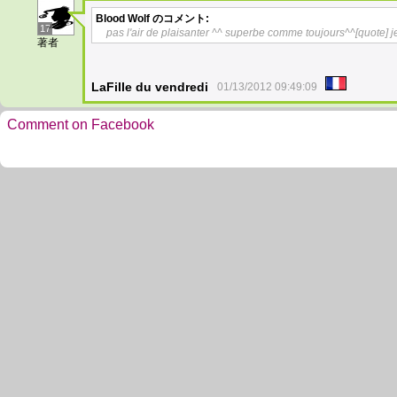
Blood Wolf
のコメント:
17
pas l'air de plaisanter ^^ superbe comme toujours^^[
quote] j
著者
LaFille du vendredi
01/13/2012 09:49:09
Comment on Facebook