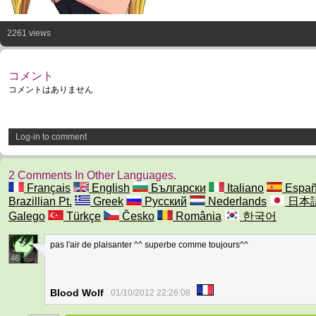
2261 views
コメント
コメントはありません
Log-in to comment
2 Comments In Other Languages.
Français
English
Български
Italiano
Españ
Brazillian Pt.
Greek
Русский
Nederlands
日本
Galego
Türkçe
Česko
România
한국어
pas l'air de plaisanter ^^ superbe comme toujours^^
46
Blood Wolf
01/10/2012 22:26:08