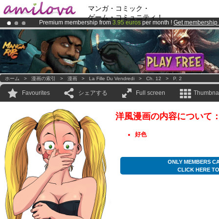
マンガ・コミック・
ゲーム・コミュニティ！
Premium membership from
3.95 euros
per month !
Get membership
Amilova
Kickstarter is now LIVE
!.
Already 100000
members
and 1000
comics & mangas!
.
ホーム
>
漫画の索引
>
漫画
>
La Fille Du Vendredi
>
Ch. 12
>
P. 2
Favourites
シェアする
Full screen
Thumbnai
洋風漫画の内容について
好色
ONLY MEMBERS CA
CLICK HERE T