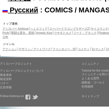
Русский
: COMICS / MANGA
トップ漫画
アミロバー Amilova
ヘミスフィア
スーパードラゴンブラザーズZ
サイコマンテ
Profs
聖闘士星矢 黒戦
Angelic Kiss
ウサギとカメ
フード・アタック
Pirate
少年
ジャンル
アクション
デザイン／アートワーク
ファンタジー - SF
コメディ
ロマンス
アミロバープロジェクト
コミュニティ
Tutorial for the reade
アミロバープロジェクトについて
コミュニティを助け
報道発表
よくある質問
報道資料
経験値・ゴールド
バナー
利用期間
広告情報
Follow Amilova on
サイトマップ