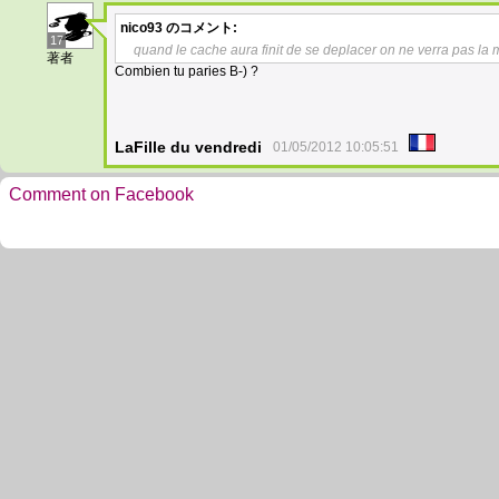
nico93
のコメント:
17
quand le cache aura finit de se deplacer on ne verra pas l
著者
Combien tu paries B-) ?
LaFille du vendredi
01/05/2012 10:05:51
Comment on Facebook