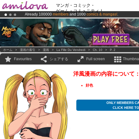
マンガ・コミック・
ゲーム・コミュニティ！
Already 100000
members
and 1000
comics & mangas!
.
Amilova
Kickstarter is now LIVE
!.
Premium membership from
3.95 euros
per month !
Get membership
ホーム
>
漫画の索引
>
漫画
>
La Fille Du Vendredi
>
Ch. 10
>
P. 2
Favourites
シェアする
Full screen
Thumbnai
洋風漫画の内容について
好色
ONLY MEMBERS CA
CLICK HERE T