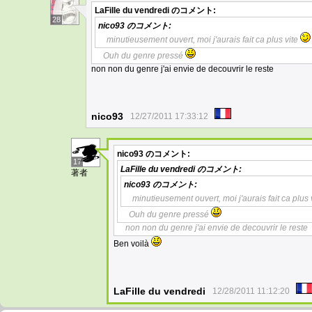
LaFille du vendredi
のコメント:
28
nico93
のコメント:
minutieusement ouvert, moi j'aurais fait ca plus vite
Ouh du genre pressé
non non du genre j'ai envie de decouvrir le reste
nico93
12/27/2011 17:33:12
nico93
のコメント:
17
LaFille du vendredi
のコメント:
著者
nico93
のコメント:
minutieusement ouvert, moi j'aurais fait ca plus 
Ouh du genre pressé
non non du genre j'ai envie de decouvrir le reste
Ben voilà
LaFille du vendredi
12/28/2011 11:12:20