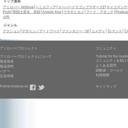
トップ漫画
アミロバー Amilova
ヘミスフィア
スーパードラゴンブラザーズZ
サイコマンテ
Profs
聖闘士星矢 黒戦
Angelic Kiss
ウサギとカメ
フード・アタック
Pirate
少年
ジャンル
アクション
デザイン／アートワーク
ファンタジー - SF
コメディ
ロマンス
アミロバープロジェクト
コミュニティ
Tutorial for the reade
アミロバープロジェクトについて
コミュニティを助け
報道発表
よくある質問
報道資料
経験値・ゴールド
バナー
利用期間
広告情報
Follow Amilova on
サイトマップ