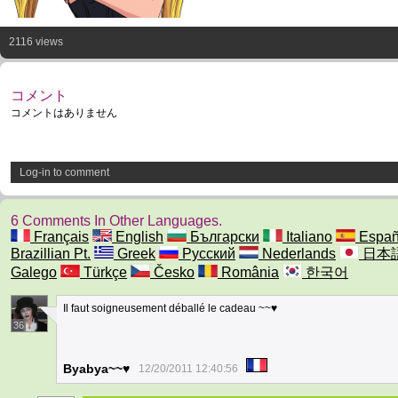
2116 views
コメント
コメントはありません
Log-in to comment
6 Comments In Other Languages.
Français
English
Български
Italiano
Españ
Brazillian Pt.
Greek
Русский
Nederlands
日本
Galego
Türkçe
Česko
România
한국어
Il faut soigneusement déballé le cadeau ~~♥
36
Byabya~~♥
12/20/2011 12:40:56