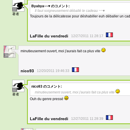
Byabya~~♥
のコメント:
17
Il faut soigneusement déballé le cadeau ~~♥
著者
Toujours de la délicatesse pour déshabiller euh déballer un ca
LaFille du vendredi
12/27/2011 11:28:17
minutieusement ouvert, moi j'aurais fait ca plus vite
28
nico93
12/20/2011 19:46:33
nico93
のコメント:
17
minutieusement ouvert, moi j'aurais fait ca plus vite
著者
Ouh du genre pressé
LaFille du vendredi
12/27/2011 11:28:39