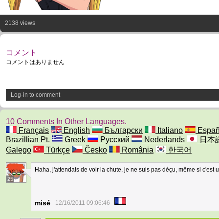
2138 views
コメント
コメントはありません
Log-in to comment
10 Comments In Other Languages.
Français
English
Български
Italiano
Españ
Brazillian Pt.
Greek
Русский
Nederlands
日本
Galego
Türkçe
Česko
România
한국어
Haha, j'attendais de voir la chute, je ne suis pas déçu, même si c'est 
25
misé
12/16/2011 09:06:46