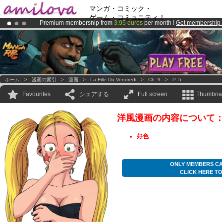
マンガ・コミック・
ゲーム・コミュニティ！
Premium membership from
3.95 euros
per month !
Get membership
Already 100000
members
and 1000
comics & mangas!
.
Amilova
Kickstarter is now LIVE
!.
ホーム
>
漫画の索引
>
漫画
>
La Fille Du Vendredi
>
Ch. 9
>
P. 5
Favourites
シェアする
Full screen
Thumbnai
洋風漫画の内容について
好色
ONLY MEMBERS CA
CLICK HERE T