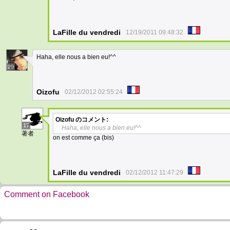
LaFille du vendredi
12/19/2011 09:48:32
Haha, elle nous a bien eu!^^
29
Oizofu
02/12/2012 02:55:24
Oizofu
のコメント:
17
Haha, elle nous a bien eu!^^
著者
on est comme ça (bis)
LaFille du vendredi
02/12/2012 11:47:29
Comment on Facebook