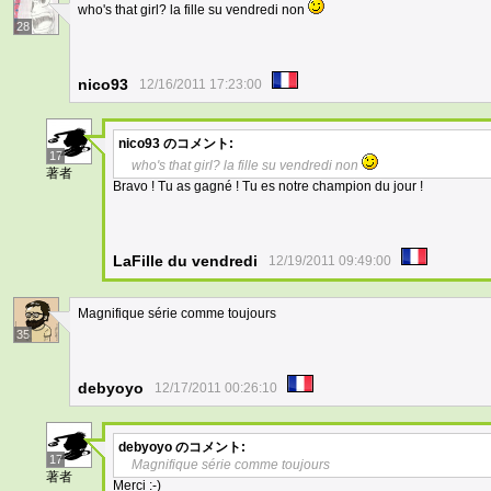
who's that girl? la fille su vendredi non
28
nico93
12/16/2011 17:23:00
nico93
のコメント:
17
who's that girl? la fille su vendredi non
著者
Bravo ! Tu as gagné ! Tu es notre champion du jour !
LaFille du vendredi
12/19/2011 09:49:00
Magnifique série comme toujours
35
debyoyo
12/17/2011 00:26:10
debyoyo
のコメント:
17
Magnifique série comme toujours
著者
Merci :-)