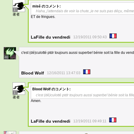
misé
のコメント:
17
Haha, j'attendais de voir la chute, je ne suis pas déçu, même 
著者
ET de fringues.
LaFille du vendredi
12/19/2011 09:50:43
c'est (dé)culotté ptdr toujours aussi superbe! bénie soit la fille du vend
46
Blood Wolf
12/16/2011 13:47:03
Blood Wolf
のコメント:
17
c'est (dé)culotté ptdr toujours aussi superbe! bénie soit la fil
著者
Amen.
LaFille du vendredi
12/19/2011 09:49:11