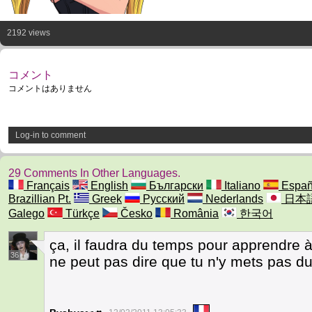
2192 views
コメント
コメントはありません
Log-in to comment
29 Comments In Other Languages.
Français
English
Български
Italiano
Españ
Brazillian Pt.
Greek
Русский
Nederlands
日本
Galego
Türkçe
Česko
România
한국어
ça, il faudra du temps pour apprendre 
36
ne peut pas dire que tu n'y mets pas du 