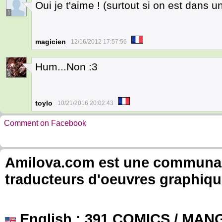
Oui je t'aime ! (surtout si on est dans un 
1
magicien
12/16/2012 17:57:56
Hum...Non :3
6
toylo
10/21/2016 20:02:43
Comment on Facebook
Amilova.com est une communauté
traducteurs d'oeuvres graphiqu
English
: 391 COMICS / MANG