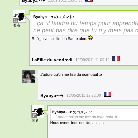
Byabya~~♥
12/02/2011 13:05:33
Byabya~~♥
のコメント:
17
ça, il faudra du temps pour apprendr
著者
ne peut pas dire que tu n'y mets pas d
Rhô, je vais te lire du Sartre alors
LaFille du vendredi
12/05/2011 11:09:12
J'adore qu'on me lise du jean-paul :p
36
Byabya~~♥
12/05/2011 12:32:00
Byabya~~♥
のコメント:
17
J'adore qu'on me lise du jean-paul :p
著者
Nous avons tous nos fantasmes...