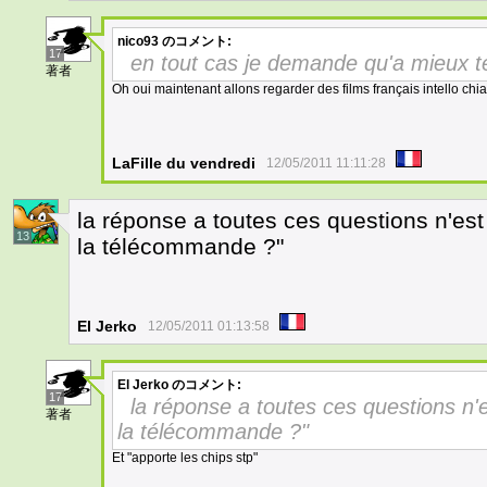
nico93
のコメント:
17
en tout cas je demande qu'a mieux t
著者
Oh oui maintenant allons regarder des films français intello chi
LaFille du vendredi
12/05/2011 11:11:28
la réponse a toutes ces questions n'est 
13
la télécommande ?"
El Jerko
12/05/2011 01:13:58
El Jerko
のコメント:
17
la réponse a toutes ces questions n'es
著者
la télécommande ?"
Et "apporte les chips stp"