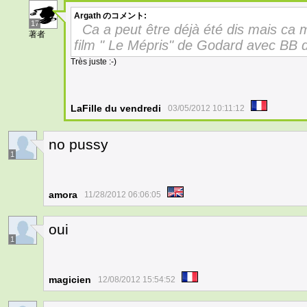
Argath
のコメント:
17
Ca a peut être déjà été dis mais ca m
著者
film " Le Mépris" de Godard avec BB d
Très juste :-)
LaFille du vendredi
03/05/2012 10:11:12
no pussy
1
amora
11/28/2012 06:06:05
oui
1
magicien
12/08/2012 15:54:52