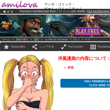
マンガ・コミック・
ゲーム・コミュニティ！
Premium membership from
3.95 euros
per month !
Get membership
Already 100000
members
and 1000
comics & mangas!
.
Amilova
Kickstarter is now LIVE
!.
ホーム
>
漫画の索引
>
漫画
>
La Fille Du Vendredi
>
Ch. 7
>
P. 5
Favourites
シェアする
Full screen
Thumbnai
洋風漫画の内容について
好色
ONLY MEMBERS CA
CLICK HERE T