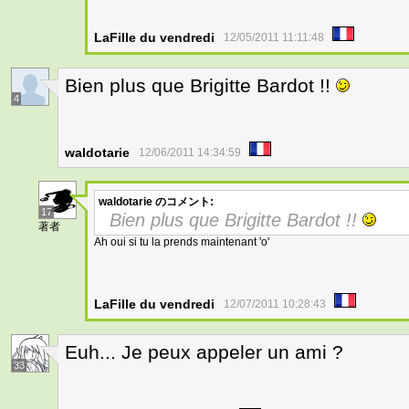
LaFille du vendredi
12/05/2011 11:11:48
Bien plus que Brigitte Bardot !!
4
waldotarie
12/06/2011 14:34:59
waldotarie
のコメント:
17
Bien plus que Brigitte Bardot !!
著者
Ah oui si tu la prends maintenant 'o'
LaFille du vendredi
12/07/2011 10:28:43
Euh... Je peux appeler un ami ?
33