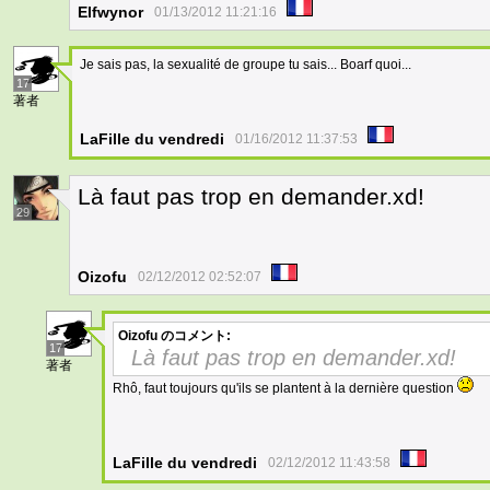
Elfwynor
01/13/2012 11:21:16
Je sais pas, la sexualité de groupe tu sais... Boarf quoi...
17
著者
LaFille du vendredi
01/16/2012 11:37:53
Là faut pas trop en demander.xd!
29
Oizofu
02/12/2012 02:52:07
Oizofu
のコメント:
17
Là faut pas trop en demander.xd!
著者
Rhô, faut toujours qu'ils se plantent à la dernière question
LaFille du vendredi
02/12/2012 11:43:58