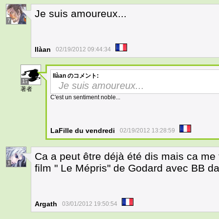
Je suis amoureux...
7
Ilàan
02/19/2012 09:44:34
Ilàan
のコメント:
17
Je suis amoureux...
著者
C'est un sentiment noble...
LaFille du vendredi
02/19/2012 13:28:59
Ca a peut être déjà été dis mais ca me f
1
film " Le Mépris" de Godard avec BB dan
Argath
03/01/2012 19:50:54