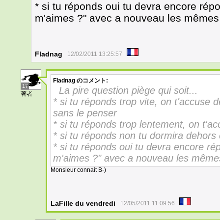
* si tu réponds oui tu devra encore répo
m'aimes ?" avec a nouveau les mêmes
Fladnag
12/02/2011 13:25:57
Fladnag
のコメント:
17
La pire question piège qui soit...
著者
* si tu réponds trop vite, on t'accuse
sans le penser
* si tu réponds trop lentement, on t'ac
* si tu réponds non tu dormira dehors 
* si tu réponds oui tu devra encore rép
m'aimes ?" avec a nouveau les même
Monsieur connait B-)
LaFille du vendredi
12/05/2011 11:09:56