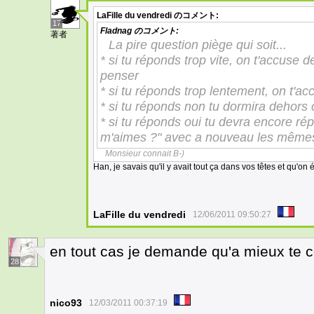
LaFille du vendredi
のコメント:
17
Fladnag
のコメント:
著者
La pire question piège qui soit...
* si tu réponds trop vite, on t'accuse
penser
* si tu réponds trop lentement, on t'ac
* si tu réponds non tu dormira dehors c
* si tu réponds oui tu devra encore rép
m'aimes ?" avec a nouveau les mêmes
Monsieur connait B-)
Han, je savais qu'il y avait tout ça dans vos têtes et qu'on ét
LaFille du vendredi
12/06/2011 09:50:27
en tout cas je demande qu'a mieux te 
28
nico93
12/03/2011 00:37:19