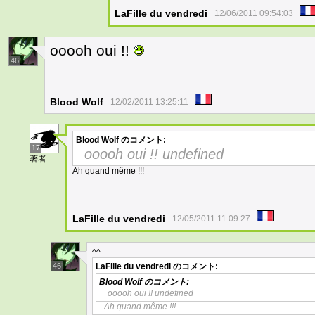
LaFille du vendredi
12/06/2011 09:54:03
ooooh oui !!
46
Blood Wolf
12/02/2011 13:25:11
Blood Wolf
のコメント:
17
ooooh oui !! undefined
著者
Ah quand même !!!
LaFille du vendredi
12/05/2011 11:09:27
^^
46
LaFille du vendredi
のコメント:
Blood Wolf
のコメント:
ooooh oui !! undefined
Ah quand même !!!