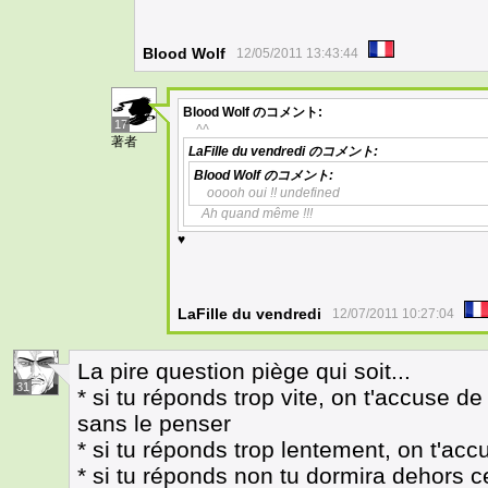
Blood Wolf
12/05/2011 13:43:44
Blood Wolf
のコメント:
17
^^
著者
LaFille du vendredi
のコメント:
Blood Wolf
のコメント:
ooooh oui !! undefined
Ah quand même !!!
♥
LaFille du vendredi
12/07/2011 10:27:04
La pire question piège qui soit...
31
* si tu réponds trop vite, on t'accuse 
sans le penser
* si tu réponds trop lentement, on t'acc
* si tu réponds non tu dormira dehors ce