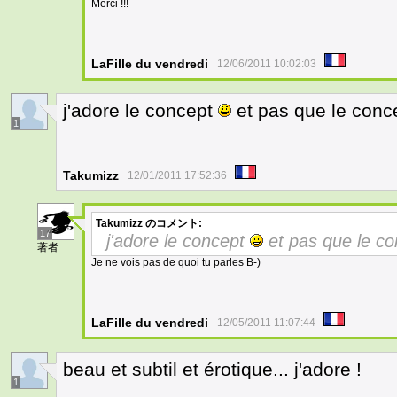
Merci !!!
LaFille du vendredi
12/06/2011 10:02:03
j'adore le concept
et pas que le conc
1
Takumizz
12/01/2011 17:52:36
Takumizz
のコメント:
17
j'adore le concept
et pas que le c
著者
Je ne vois pas de quoi tu parles B-)
LaFille du vendredi
12/05/2011 11:07:44
beau et subtil et érotique... j'adore !
1