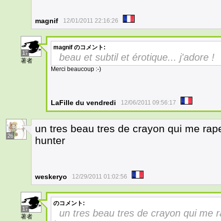
magnif
12/01/2011 22:16:26
magnif
のコメント:
17
beau et subtil et érotique... j'adore !
著者
Merci beaucoup :-)
LaFille du vendredi
12/06/2011 09:56:17
un tres beau tres de crayon qui me rape
26
hunter
weskeryo
12/29/2011 01:02:56
のコメント:
17
un tres beau tres de crayon qui me r
著者