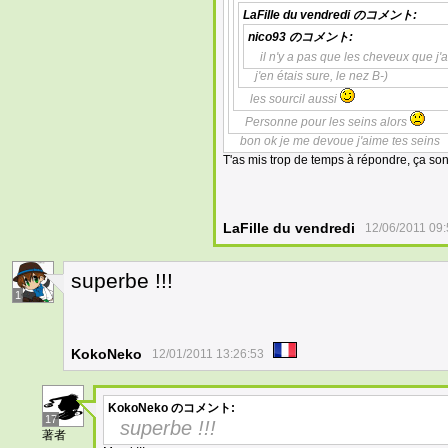
LaFille du vendredi
のコメント:
nico93
のコメント:
il n'y a pas que les cheveux que j'
j'en étais sure, le nez B-)
les sourcil aussi
Personne pour les seins alors
bon ok je me devoue j'aime tes seins
T'as mis trop de temps à répondre, ça son
LaFille du vendredi
12/06/2011 09:
superbe !!!
1
KokoNeko
12/01/2011 13:26:53
KokoNeko
のコメント:
17
superbe !!!
著者