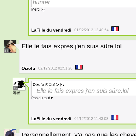
hunter
Merci :-)
LaFille du vendredi
01/02/2012 12:40:54
Elle le fais expres j'en suis sûre.lol
29
Oizofu
02/12/2012 02:51:20
Oizofu
のコメント:
17
Elle le fais expres j'en suis sûre.lol
著者
Pas du tout ♥
LaFille du vendredi
02/12/2012 11:43:08
Personnellement, y'a pas que les chev