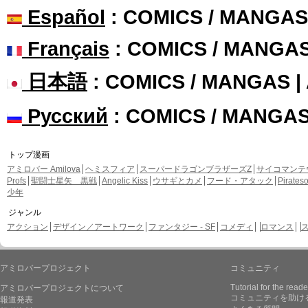
Español
: COMICS / MANGAS
Français
: COMICS / MANGA
日本語
: COMICS / MANGAS 
Русский
: COMICS / MANGA
トップ漫画
アミロバー Amilova
ヘミスフィア
スーパードラゴンブラザーズZ
サイコマンテ
Profs
聖闘士星矢 黒戦
Angelic Kiss
ウサギとカメ
フード・アタック
Pirate
少年
ジャンル
アクション
デザイン／アートワーク
ファンタジー - SF
コメディ
ロマンス
アミロバープロジェクト
コミュニティ
Tutorial for the reade
アミロバープロジェクトについて
コミュニティを助け
報道発表