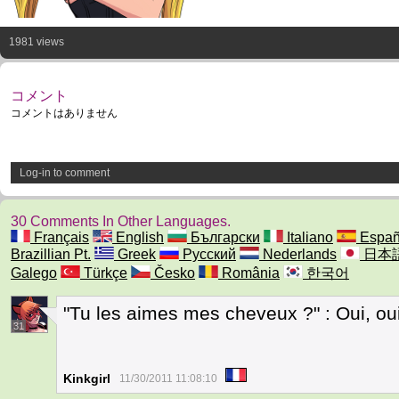
1981 views
コメント
コメントはありません
Log-in to comment
30 Comments In Other Languages.
Français
English
Български
Italiano
Españ
Brazillian Pt.
Greek
Русский
Nederlands
日本
Galego
Türkçe
Česko
România
한국어
"Tu les aimes mes cheveux ?" : Oui, oui
31
Kinkgirl
11/30/2011 11:08:10