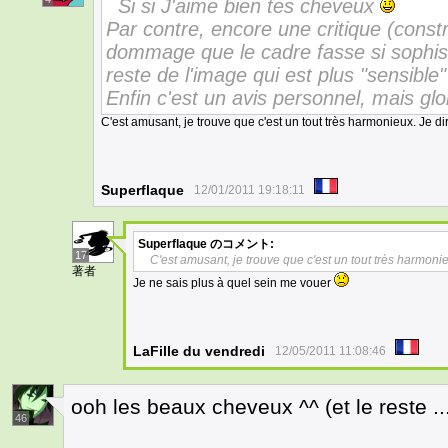
Si si J'aime bien tes cheveux
Par contre, encore une critique (constr
dommage que le cadre fasse si sophistiq
reste de l'image qui est plus "sensible" 
Enfin c'est un avis personnel, mais g
C'est amusant, je trouve que c'est un tout très harmonieux. Je d
Superflaque
12/01/2011 19:18:11
Superflaque
のコメント:
17
C'est amusant, je trouve que c'est un tout très harmoni
著者
Je ne sais plus à quel sein me vouer
LaFille du vendredi
12/05/2011 11:08:46
ooh les beaux cheveux ^^ (et le reste ..
46