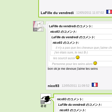
LaFille du vendredi
12/05/2011 11:07:02
LaFille du vendredi
のコメント:
28
nico93
のコメント:
LaFille du vendredi
のコメント:
nico93
のコメント:
il n'y a pas que les cheveux que j'aime ch
j'en étais sure, le nez B-)
les sourcil aussi
Personne pour les seins alors
bon ok je me devoue j'aime tes seins
nico93
12/05/2011 11:09:52
nico93
のコメント:
17
LaFille du vendredi
のコメント:
著者
nico93
のコメント: