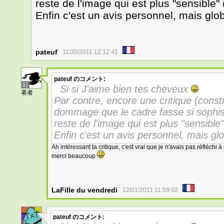
reste de l'image qui est plus "sensible" (
Enfin c'est un avis personnel, mais g
pateuf
11/30/2011 12:12:41
pateuf
のコメント:
17
Si si J'aime bien tes cheveux
著者
Par contre, encore une critique (constr
dommage que le cadre fasse si sophistiq
reste de l'image qui est plus "sensible" 
Enfin c'est un avis personnel, mais g
Ah intéressant ta critique, c'est vrai que je n'avais pas réfléchi à c
merci beaucoup
LaFille du vendredi
12/01/2011 11:59:02
pateuf
のコメント:
4