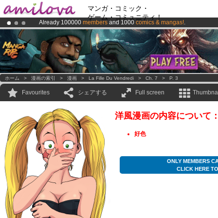
マンガ・コミック・
ゲーム・コミュニティ！
Already 100000
members
and 1000
comics & mangas!
.
Premium membership from
3.95 euros
per month !
Get membership
Amilova
Kickstarter is now LIVE
!.
ホーム
>
漫画の索引
>
漫画
>
La Fille Du Vendredi
>
Ch. 7
>
P. 3
Favourites
シェアする
Full screen
Thumbnai
洋風漫画の内容について
好色
ONLY MEMBERS CA
CLICK HERE T