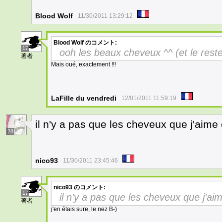
Blood Wolf
11/30/2011 13:29:12
Blood Wolf
のコメント:
17
ooh les beaux cheveux ^^ (et le reste
著者
Mais oué, exactement !!!
LaFille du vendredi
12/01/2011 11:59:19
il n'y a pas que les cheveux que j'aime
28
nico93
11/30/2011 23:45:46
nico93
のコメント:
17
il n'y a pas que les cheveux que j'ai
著者
j'en étais sure, le nez B-)