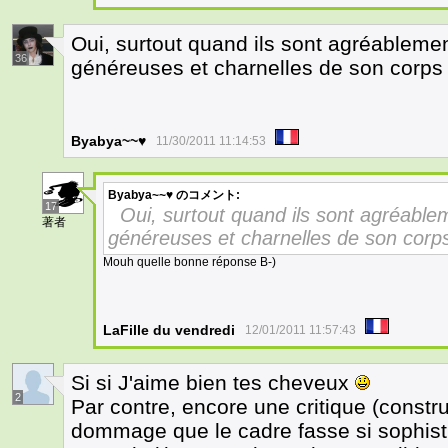
Oui, surtout quand ils sont agréableme
36
généreuses et charnelles de son corps
Byabya~~♥
11/30/2011 11:14:53
Byabya~~♥
のコメント:
17
Oui, surtout quand ils sont agréabl
著者
généreuses et charnelles de son corp
Mouh quelle bonne réponse B-)
LaFille du vendredi
12/01/2011 11:57:43
Si si J'aime bien tes cheveux
2
Par contre, encore une critique (constru
dommage que le cadre fasse si sophistiqu