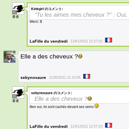
Kinkgirl
のコメント:
17
"Tu les aimes mes cheveux ?" : Oui, o
著者
Merci :$
LaFille du vendredi
12/01/2011 11:57:02
Elle a des cheveux ?
45
sebynosaure
11/30/2011 11:10:06
sebynosaure
のコメント:
17
Elle a des cheveux ?
著者
Ben oui, ils sont cachés devant ses seins
LaFille du vendredi
12/01/2011 11:57:23