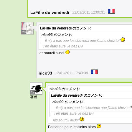
LaFille du vendredi
12/01/2011 12:00:31
LaFille du vendredi
のコメント:
28
nico93
のコメント:
il n'y a pas que les cheveux que j'aime chez toi
j'en étais sure, le nez B-)
les sourcil aussi
nico93
12/01/2011 17:43:39
nico93
のコメント:
17
LaFille du vendredi
のコメント:
著者
nico93
のコメント:
il n'y a pas que les cheveux que j'aime chez toi
j'en étais sure, le nez B-)
les sourcil aussi
Personne pour les seins alors