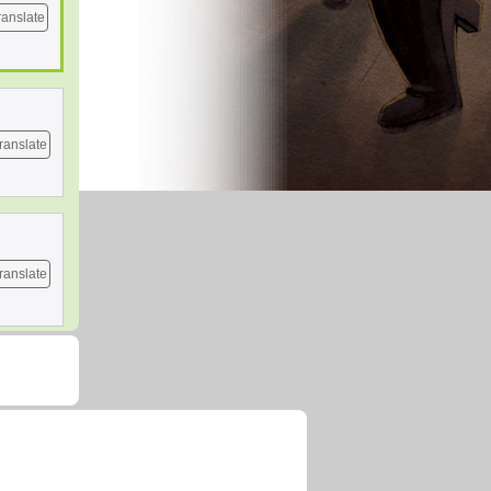
ranslate
ranslate
ranslate