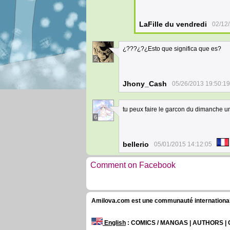
LaFille du vendredi
02/12
¿???¿?¿Esto que significa que es?
2
Jhony_Cash
05/26/2013 19:50:19
tu peux faire le garcon du dimanche un
6
bellerio
05/01/2015 14:12:05
Comment on Facebook
Amilova.com est une communauté internationale 
English
: COMICS / MANGAS | AUTHORS 