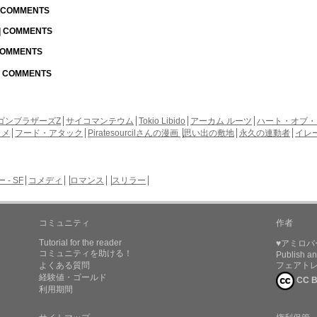
| COMMENTS
 | COMMENTS
 COMMENTS
 | COMMENTS
ゴンブラザーズZ
サイコマンテウム
Tokio Libido
アーカム ルーツ
ハート・オブ・
カメ
フード・アタック
Piratesourcilさんの漫画
思い出の敷地
永久の連動者
イレ
- SF
コメディ
ロマンス
スリラー
コミュニティ
作者
Tutorial for the reader
♥アミロバ
コミュニティを助ける！
Publish an
よくある質問
フェアト
経験値・ゴールド
CC B
利用期間