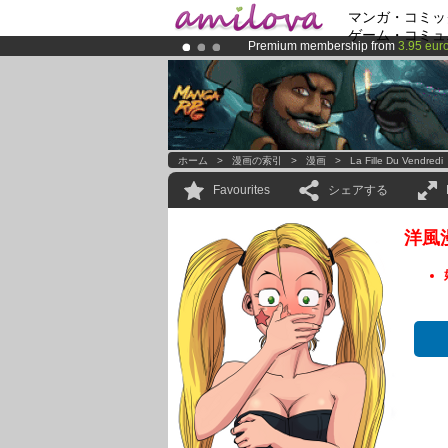
マンガ・コミッ
ゲーム・コミュ
Premium membership from
3.95 eur
Amilova
Kickstarter is now LIVE
!.
Already 100000
members
and 1000
ホーム
>
漫画の索引
>
漫画
>
La Fille Du Vendredi
Favourites
シェアする
洋風