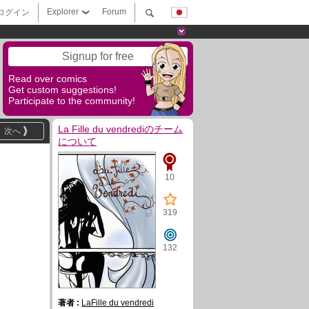
Explorer
Forum
ログイン
Signup for free
Read over comics
Get custom suggestions!
Participate to the community!
La Fille du vendrediのチーム
次へ
について
10
319
132
著者 :
LaFille du vendredi