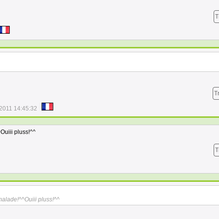
T
T
/2011 14:45:32
uiii pluss!^^
T
alade!^^Ouiii pluss!^^