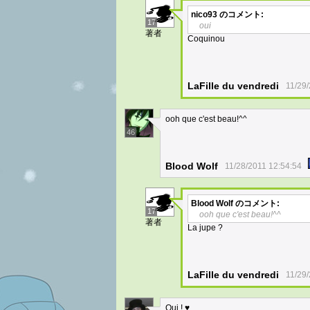
nico93
のコメント:
17
oui
著者
Coquinou
LaFille du vendredi
11/29
ooh que c'est beau!^^
46
Blood Wolf
11/28/2011 12:54:54
Blood Wolf
のコメント:
17
ooh que c'est beau!^^
著者
La jupe ?
LaFille du vendredi
11/29
Oui ! ♥