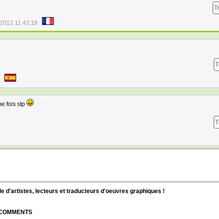
T
/2012 11:42:18
T
e fois stp
T
d'artistes, lecteurs et traducteurs d'oeuvres graphiques !
| COMMENTS