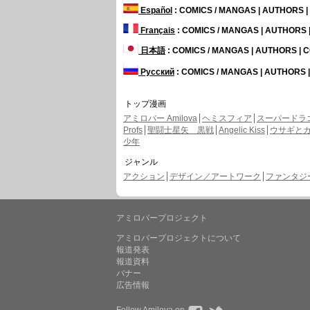
Español
: COMICS / MANGAS | AUTHORS 
Français
: COMICS / MANGAS | AUTHORS
日本語
: COMICS / MANGAS | AUTHORS |
Русский
: COMICS / MANGAS | AUTHORS
トップ漫画
アミロバー Amilova
ヘミスフィア
スーパードラ
Profs
聖闘士星矢 黒戦
Angelic Kiss
ウサギと
少年
ジャンル
アクション
デザイン／アートワーク
ファンタジー 
アミロバープロジェクト
アミロバープロジェクトについて
報道発表
報道資料
バナー
広告情報