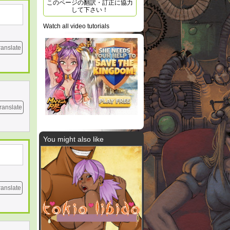
このページの翻訳・訂正に協力
して下さい！
Watch all video tutorials
ranslate
ranslate
You might also like
ranslate