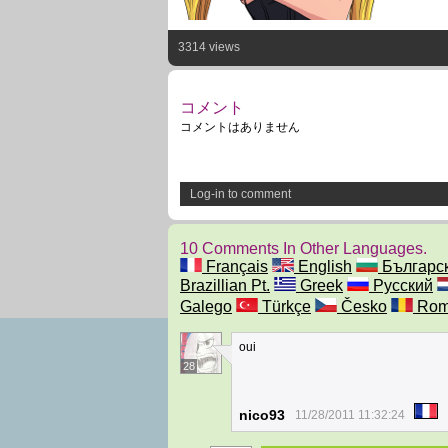
3314 views
コメント
コメントはありません
Log-in to comment
10 Comments In Other Languages.
Français
English
Българс
Brazillian Pt.
Greek
Русский
Galego
Türkçe
Česko
Rom
oui
28
nico93
11/28/2011 11:32:24