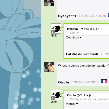
36
Byabya~~♥
11/28/2011 14:28:28
Byabya~~♥
のコメント:
17
Oui ! ♥
著者
Coquinou ♥
LaFille du vendredi
11/29
Whow, la contre plongée de malade!^^O
29
Oizofu
02/12/2012 02:49:35
Oizofu
のコメント:
17
Whow, la contre plongée de m
著者
Merciiii ♥