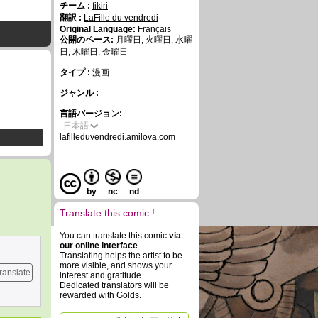
チーム :
fikiri
翻訳 :
LaFille du vendredi
Original Language:
Français
公開のペース:
月曜日, 火曜日, 水曜
日, 木曜日, 金曜日
タイプ :
漫画
ジャンル :
言語バージョン:
日本語
lafilleduvendredi.amilova.com
by
nc
nd
Translate this comic !
You can translate this comic
via
our online interface
.
Translating helps the artist to be
more visible, and shows your
ranslate
interest and gratitude.
Dedicated translators will be
rewarded with Golds.