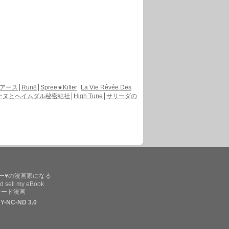
アース
Run8
Spree★Killer
La Vie Rêvée Des
ーヌとヘイムダル秘密結社
High Tune
サリーダの
ー♥の漫画家になる
d sell my eBook
レード漫画
Y-NC-ND 3.0