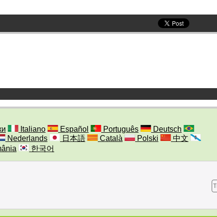
ки
Italiano
Español
Português
Deutsch
Nederlands
日本語
Català
Polski
中文
ânia
한국어
T