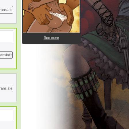
ranslate
See more
ranslate
ranslate