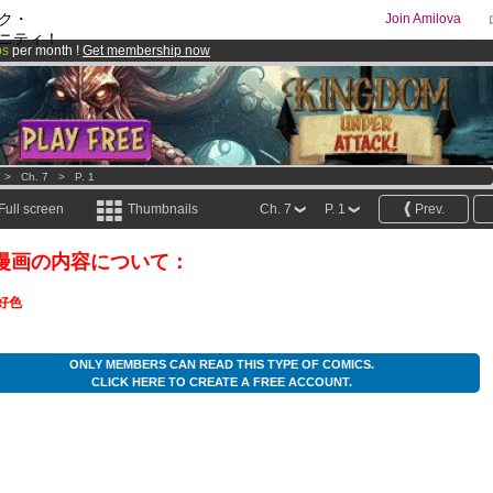
ク・
Join Amilova
ニティ！
os
per month !
Get membership now
comics & mangas!
.
>
Ch. 7
>
P. 1
Full screen
Thumbnails
Ch. 7
P. 1
Prev.
漫画の内容について：
好色
ONLY MEMBERS CAN READ THIS TYPE OF COMICS.
CLICK HERE TO CREATE A FREE ACCOUNT.