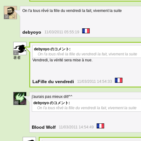
On l'a tous rêvé la fille du vendredi la fait, vivement la suite
35
debyoyo
11/03/2011 05:55:19
debyoyo
のコメント:
17
On l'a tous rêvé la fille du vendredi la fait, vivement la suite
著者
Vendredi, la vérité sera mise à nue.
LaFille du vendredi
11/03/2011 14:54:33
j'aurais pas mieux dit!^^
46
debyoyo
のコメント:
On l'a tous rêvé la fille du vendredi la fait, vivement la suite
Blood Wolf
11/03/2011 14:54:49