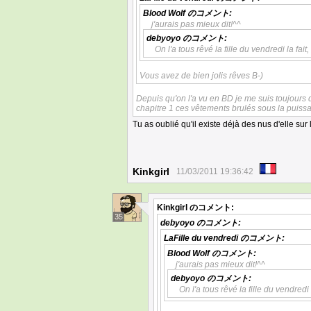
Blood Wolf
のコメント:
j'aurais pas mieux dit!^^
debyoyo
のコメント:
On l'a tous rêvé la fille du vendredi la fait
Vous avez de bien jolis rêves B-)
Depuis qu'on l'a vu en BD je me suis toujours d
chapitre 1 ces vêtements brulés sous la puiss
Tu as oublié qu'il existe déjà des nus d'elle sur
Kinkgirl
11/03/2011 19:36:42
Kinkgirl
のコメント:
35
debyoyo
のコメント:
LaFille du vendredi
のコメント:
Blood Wolf
のコメント:
j'aurais pas mieux dit!^^
debyoyo
のコメント:
On l'a tous rêvé la fille du vendredi 