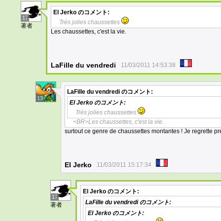
El Jerko
のコメント:
17
Trés jolies chaussettes
著者
Les chaussettes, c'est la vie.
LaFille du vendredi
11/03/2011 14:53:38
LaFille du vendredi
のコメント:
13
El Jerko
のコメント:
Trés jolies chaussettes
<BR>Les chaussettes, c'est la vie.
surtout ce genre de chaussettes montantes ! Je regrette pr
El Jerko
11/03/2011 15:17:34
El Jerko
のコメント:
17
LaFille du vendredi
のコメント:
著者
El Jerko
のコメント: