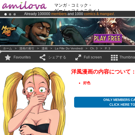
マンガ・コミック・
ゲーム・コミュニティ！
Already 100000
members
and 1000
comics & mangas!
.
Amilova
Kickstarter is now LIVE
!.
Premium membership from
3.95 euros
per month !
Get membership
ホーム
>
漫画の索引
>
漫画
>
La Fille Du Vendredi
>
Ch. 3
>
P. 3
Favourites
シェアする
Full screen
Thumbnai
洋風漫画の内容について
好色
ONLY MEMBERS CA
CLICK HERE T