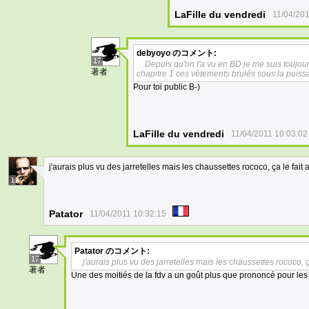
LaFille du vendredi
11/04/201
debyoyo
のコメント:
17
Depuis qu'on l'a vu en BD je me suis toujour
著者
chapitre 1 ces vêtements brulés sous la puis
Pour toi public B-)
LaFille du vendredi
11/04/2011 10:03:02
j'aurais plus vu des jarretelles mais les chaussettes rococo, ça le fait 
1
Patator
11/04/2011 10:32:15
Patator
のコメント:
17
j'aurais plus vu des jarretelles mais les chaussettes rococo, ç
著者
Une des moitiés de la fdv a un goût plus que prononcé pour les 