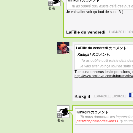
Kinkgirl
のコメント:
17
Tu as oublié qu'il existe déjà des nus 
著者
Je vais aller voir ça tout de suite B-)
LaFille du vendredi
11/04/2011 10:
LaFille du vendredi
のコメント:
31
Kinkgirl
のコメント:
Tu as oublié qu'il existe déjà de
Je vais aller voir ça tout de suite 
Tu nous donneras tes impressions, c'
http://www.amilova.com/fr/forum/vi
Kinkgirl
11/04/2011 10:06:31
Kinkgirl
のコメント:
17
Tu nous donneras tes impressions
著者
peuvent poster des liens !
J'y cours 