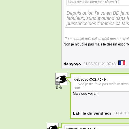
Vous avez de bien jolis rêves B-)
Depuis qu'on l'a vu en BD je me
fabuleux, surtout quand dans l
puissance des flammes ça lais
Tu as oublié qu'il existe déjà des nus d'e
Non je n'oublie pas mais le dessin est di
debyoyo
11/03/2011 21:07:48
debyoyo
のコメント:
17
Non je n'oublie pas mais le dess
著者
soit
Mais oué voilà !
LaFille du vendredi
11/04/201