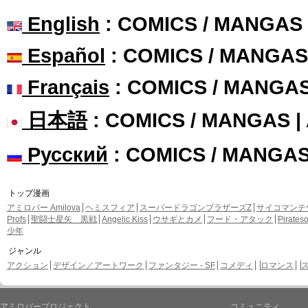
English
: COMICS / MANGAS
Español
: COMICS / MANGAS
Français
: COMICS / MANGA
日本語
: COMICS / MANGAS 
Русский
: COMICS / MANGA
トップ漫画
アミロバー Amilova
ヘミスフィア
スーパードラゴンブラザーズZ
サイコマンテ
Profs
聖闘士星矢 黒戦
Angelic Kiss
ウサギとカメ
フード・アタック
Pirate
少年
ジャンル
アクション
デザイン／アートワーク
ファンタジー - SF
コメディ
ロマンス
アミロバープロジェクト
コミュニティ