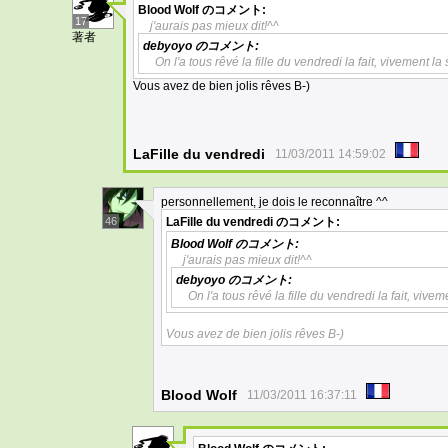
Blood Wolf
のコメント:
17
j'aurais pas mieux dit!^^
著者
debyoyo
のコメント:
On l'a tous rêvé la fille du vendredi la fait, vivement la 
Vous avez de bien jolis rêves B-)
LaFille du vendredi
11/03/2011 14:59:02
personnellement, je dois le reconnaître ^^
46
LaFille du vendredi
のコメント:
Blood Wolf
のコメント:
j'aurais pas mieux dit!^^
debyoyo
のコメント:
On l'a tous rêvé la fille du vendredi la fait, vivem
Vous avez de bien jolis rêves B-)
Blood Wolf
11/03/2011 16:37:11