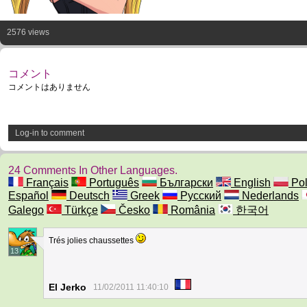
2576 views
コメント
コメントはありません
Log-in to comment
24 Comments In Other Languages.
Français
Português
Български
English
Pol
Español
Deutsch
Greek
Русский
Nederlands
Galego
Türkçe
Česko
România
한국어
Trés jolies chaussettes
13
El Jerko
11/02/2011 11:40:10