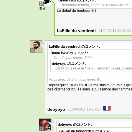
Blood Wolf
のコメント:
17
personnellement, je dois le reconnaître ^^
著者
Le début du bonheur B-)
LaFille du vendredi
11/04/2011 10:00:55
LaFille du vendredi
のコメント:
35
Blood Wolf
のコメント:
j'aurais pas mieux dit!^^
debyoyo
のコメント:
On l'a tous rêvé la fille du vendredi la fait, vivem
Vous avez de bien jolis rêves B-)
Depuis qu'on l'a vu en BD je me suis toujours dis qu'u
ces vêtements brulés sous la puissance des flammes 
debyoyo
11/03/2011 19:28:10
debyoyo
のコメント:
31
LaFille du vendredi
のコメント: