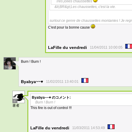
Trés jolies chaussettes
&lt;BR&gt;Les chaussettes, c'est la vie.
surtout ce genre de chaussettes montantes ! Je regr
C'est pour la bonne cause
LaFille du vendredi
11/04/2011 10:00:05
Burn ! Burn !
36
Byabya~~♥
11/02/2011 13:40:01
Byabya~~♥
のコメント:
17
Burn ! Burn !
著者
This fire is out of control !!!
LaFille du vendredi
11/03/2011 14:53:49