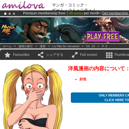
マンガ・コミック・
ゲーム・コミュニティ！
Premium membership from
3.95 euros
per month !
Get membership
Already 100000
members
and 1000
comics & mangas!
.
Amilova
Kickstarter is now LIVE
!.
ホーム
>
漫画の索引
>
漫画
>
La Fille Du Vendredi
>
Ch. 15
>
P. 3
Favourites
シェアする
Full screen
Thumbnai
洋風漫画の内容について
好色
ONLY MEMBERS CA
CLICK HERE T