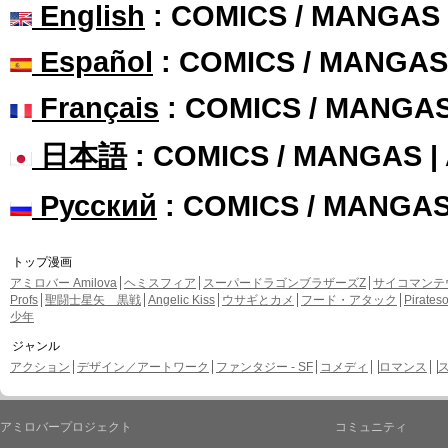
English
: COMICS / MANGAS
Español
: COMICS / MANGAS
Français
: COMICS / MANGA
日本語
: COMICS / MANGAS 
Русский
: COMICS / MANGA
トップ漫画
アミロバー Amilova
ヘミスフィア
スーパードラゴンブラザーズZ
サイコマンテ
Profs
聖闘士星矢 黒戦
Angelic Kiss
ウサギとカメ
フード・アタック
Pirate
少年
ジャンル
アクション
デザイン／アートワーク
ファンタジー - SF
コメディ
ロマンス
アミロバープロジェクト
コミュニティ