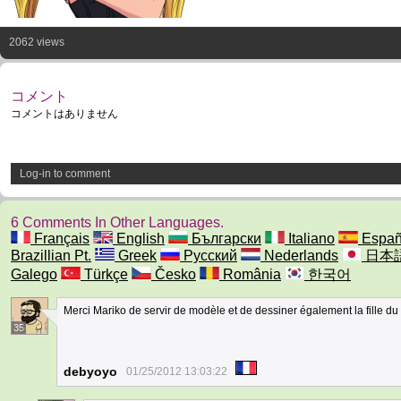
2062 views
コメント
コメントはありません
Log-in to comment
6 Comments In Other Languages.
Français
English
Български
Italiano
Españ
Brazillian Pt.
Greek
Русский
Nederlands
日本
Galego
Türkçe
Česko
România
한국어
Merci Mariko de servir de modèle et de dessiner également la fille d
35
debyoyo
01/25/2012 13:03:22