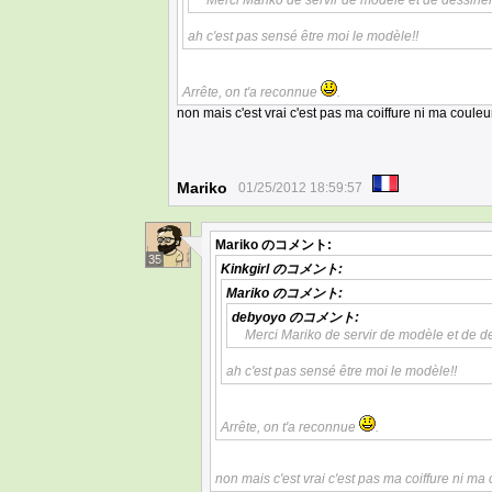
Merci Mariko de servir de modèle et de dessiner
ah c'est pas sensé être moi le modèle!!
Arrête, on t'a reconnue
.
non mais c'est vrai c'est pas ma coiffure ni ma coule
Mariko
01/25/2012 18:59:57
Mariko
のコメント:
35
Kinkgirl
のコメント:
Mariko
のコメント:
debyoyo
のコメント:
Merci Mariko de servir de modèle et de d
ah c'est pas sensé être moi le modèle!!
Arrête, on t'a reconnue
.
non mais c'est vrai c'est pas ma coiffure ni ma