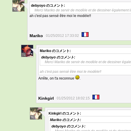
debyoyo
のコメント:
35
Merci Mariko de servir de modèle et de dessiner également la
ah c'est pas sensé être moi le modèle!!
Mariko
01/25/2012 17:33:02
Mariko
のコメント:
31
debyoyo
のコメント:
Merci Mariko de servir de modèle et de dessiner égale
ah c'est pas sensé être moi le modèle!!
Arrête, on t'a reconnue
.
Kinkgirl
01/25/2012 18:02:15
Kinkgirl
のコメント:
35
Mariko
のコメント:
debyoyo
のコメント: