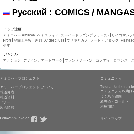
Русский
: COMICS / MANGA
トップ漫画
アミロバー Amilova
ヘミスフィア
スーパードラゴンブラザーズZ
サイコマンテ
Profs
聖闘士星矢 黒戦
Angelic Kiss
ウサギとカメ
フード・アタック
Pirate
少年
ジャンル
アクション
デザイン／アートワーク
ファンタジー - SF
コメディ
ロマンス
アミロバープロジェクト
コミュニティ
Tutorial for the reade
アミロバープロジェクトについて
コミュニティを助け
報道発表
よくある質問
報道資料
経験値・ゴールド
バナー
利用期間
広告情報
Follow Amilova on
サイトマップ