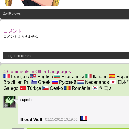
2549 views
コメント
コメントはありません
Log-in to comment
4 Comments In Other Languages.
Français
English
Български
Italiano
Españ
Brazillian Pt.
Greek
Русский
Nederlands
日本
Galego
Türkçe
Česko
România
한국어
superbe +.+
46
Blood Wolf
02/15/2012 13:19:01