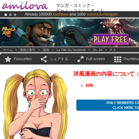
マンガ・コミック・
ゲーム・コミュニティ！
Already 100000
members
and 1000
comics & mangas!
.
Premium membership from
3.95 euros
per month !
Get membership
Amilova
Kickstarter is now LIVE
!.
ホーム
>
漫画の索引
>
漫画
>
La Fille Du Vendredi
>
Ch. 18
>
P. 3
Favourites
シェアする
Full screen
Thumbnai
洋風漫画の内容について
好色
ONLY MEMBERS CA
CLICK HERE T