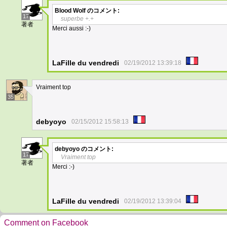
Blood Wolf
のコメント:
17
superbe +.+
著者
Merci aussi :-)
LaFille du vendredi
02/19/2012 13:39:18
Vraiment top
35
debyoyo
02/15/2012 15:58:13
debyoyo
のコメント:
17
Vraiment top
著者
Merci :-)
LaFille du vendredi
02/19/2012 13:39:04
Comment on Facebook