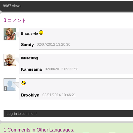
9967 views
3 コメント
It has style
1
Sandy
02/07/2012 13:20:30
Interesting
1
Kamisama
02/08/2012 09:33:58
1
Brooklyn
08/01/2014 10:46:21
Log-in to comment
1 Comments In Other Languages.