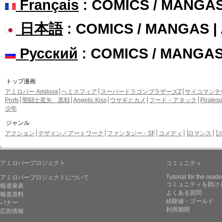
Français
: COMICS / MANGA
日本語
: COMICS / MANGAS 
Русский
: COMICS / MANGA
トップ漫画
アミロバー Amilova
ヘミスフィア
スーパードラゴンブラザーズZ
サイコマンテ
Profs
聖闘士星矢 黒戦
Angelic Kiss
ウサギとカメ
フード・アタック
Pirate
少年
ジャンル
アクション
デザイン／アートワーク
ファンタジー - SF
コメディ
ロマンス
アミロバープロジェクト
コミュニティ
Tutorial for the reade
アミロバープロジェクトについて
コミュニティを助け
報道発表
よくある質問
報道資料
経験値・ゴールド
バナー
利用期間
広告情報