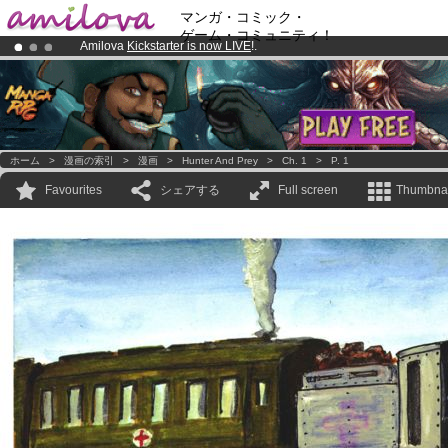
マンガ・コミック・
ゲーム・コミュニティ！
Amilova
Kickstarter is now LIVE
!.
Premium membership from
3.95 euros
per month !
Get membership
Already 100000
members
and 1000
comics & mangas!
.
ホーム
>
漫画の索引
>
漫画
>
Hunter And Prey
>
Ch. 1
>
P. 1
Favourites
シェアする
Full screen
Thumbnai