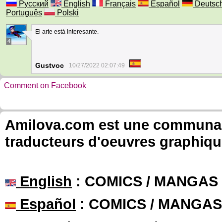
Русский
English
Français
Español
Deutsc
Português
Polski
El arte está interesante.
4
Gustvoc
10/27/2022 02:07:49
Comment on Facebook
Amilova.com est une communauté
traducteurs d'oeuvres graphiqu
English
: COMICS / MANGAS
Español
: COMICS / MANGAS